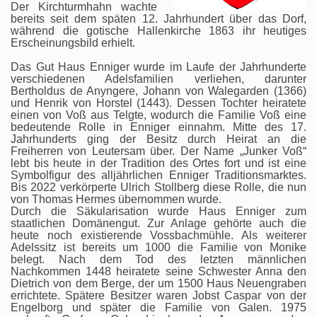
Der Kirchturmhahn wachte
bereits seit dem späten 12. Jahrhundert über das Dorf,
während die gotische Hallenkirche 1863 ihr heutiges
Erscheinungsbild erhielt.
Das Gut Haus Enniger wurde im Laufe der Jahrhunderte
verschiedenen Adelsfamilien verliehen, darunter
Bertholdus de Anyngere, Johann von Walegarden (1366)
und Henrik von Horstel (1443). Dessen Tochter heiratete
einen von Voß aus Telgte, wodurch die Familie Voß eine
bedeutende Rolle in Enniger einnahm. Mitte des 17.
Jahrhunderts ging der Besitz durch Heirat an die
Freiherren von Leutersam über. Der Name „Junker Voß“
lebt bis heute in der Tradition des Ortes fort und ist eine
Symbolfigur des alljährlichen Enniger Traditionsmarktes.
Bis 2022 verkörperte Ulrich Stollberg diese Rolle, die nun
von Thomas Hermes übernommen wurde.
Durch die Säkularisation wurde Haus Enniger zum
staatlichen Domänengut. Zur Anlage gehörte auch die
heute noch existierende Vossbachmühle. Als weiterer
Adelssitz ist bereits um 1000 die Familie von Monike
belegt. Nach dem Tod des letzten männlichen
Nachkommen 1448 heiratete seine Schwester Anna den
Dietrich von dem Berge, der um 1500 Haus Neuengraben
errichtete. Spätere Besitzer waren Jobst Caspar von der
Engelborg und später die Familie von Galen. 1975