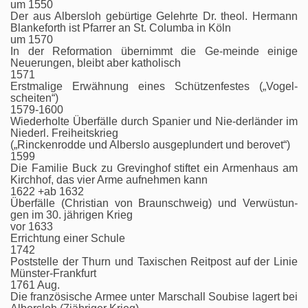
um 1550
Der aus Albersloh gebürtige Gelehrte Dr. theol. Hermann
Blankeforth ist Pfarrer an St. Columba in Köln
um 1570
In der Reformation übernimmt die Ge-meinde einige
Neuerungen, bleibt aber katholisch
1571
Erstmalige Erwähnung eines Schützenfestes („Vogel-
scheiten“)
1579-1600
Wiederholte Überfälle durch Spanier und Nie-derländer im
Niederl. Freiheitskrieg
(„Rinckenrodde und Alberslo ausgeplundert und berovet“)
1599
Die Familie Buck zu Grevinghof stiftet ein Armenhaus am
Kirchhof, das vier Arme aufnehmen kann
1622 +ab 1632
Überfälle (Christian von Braunschweig) und Verwüstun-
gen im 30. jährigen Krieg
vor 1633
Errichtung einer Schule
1742
Poststelle der Thurn und Taxischen Reitpost auf der Linie
Münster-Frankfurt
1761 Aug.
Die französische Armee unter Marschall Soubise lagert bei