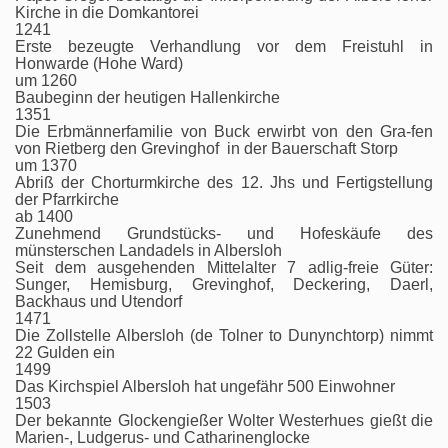
Kirche in die Domkantorei
1241
Erste bezeugte Verhandlung vor dem Freistuhl in
Honwarde (Hohe Ward)
um 1260
Baubeginn der heutigen Hallenkirche
1351
Die Erbmännerfamilie von Buck erwirbt von den Gra-fen
von Rietberg den Grevinghof in der Bauerschaft Storp
um 1370
Abriß der Chorturmkirche des 12. Jhs und Fertigstellung
der Pfarrkirche
ab 1400
Zunehmend Grundstücks- und Hofeskäufe des
münsterschen Landadels in Albersloh
Seit dem ausgehenden Mittelalter 7 adlig-freie Güter:
Sunger, Hemisburg, Grevinghof, Deckering, Daerl,
Backhaus und Utendorf
1471
Die Zollstelle Albersloh (de Tolner to Dunynchtorp) nimmt
22 Gulden ein
1499
Das Kirchspiel Albersloh hat ungefähr 500 Einwohner
1503
Der bekannte Glockengießer Wolter Westerhues gießt die
Marien-, Ludgerus- und Catharinenglocke