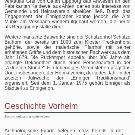
verkaufte Graf von Galen Lippborg das Anwesen an den
Fabrikanten Kaldewei aus Ahlen, der es trotz Interesse von
Gemeinde und Heimatverein abreißen ließ. Durch das
Engagement der Ennigeraner konnte jedoch die Alte
Mühle am Vossbach wiederaufgebaut werden, die heute
als Begegnungsstätte dient.
Weitere markante Bauwerke sind der Schulzenhof Schulze
Balhorn, der bereits um 1090 zum Kloster Freckenhorst
gehörte, sowie der malerische Pfarrhof mit seiner
erhaltenen Gräfte und dem historischen Fachwerk aus dem
Jahr 1679. Die Rückämper Kapelle, über 300 Jahre alt,
erlangte Bekanntheit durch einen Fernsehauftritt in der
„Aktuellen Stunde“. Ein lebendiges Vereinsleben prägt das
Dorf, insbesondere der Heimatverein, der jedes Jahr in der
zweiten Juliwoche den „Enniger Traditionsmarkt“
organisiert. Seit dem 1. Januar 1975 gehört Enniger als
Stadtteil zu Ennigerloh.
Geschichte Vorhelm
Zusammenfassung vorhelm.com
Archäologische Funde belegen, dass bereits in der