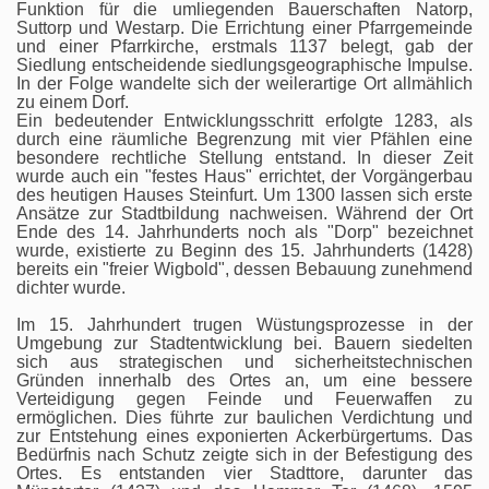
Funktion für die umliegenden Bauerschaften Natorp,
Suttorp und Westarp. Die Errichtung einer Pfarrgemeinde
und einer Pfarrkirche, erstmals 1137 belegt, gab der
Siedlung entscheidende siedlungsgeographische Impulse.
In der Folge wandelte sich der weilerartige Ort allmählich
zu einem Dorf.
Ein bedeutender Entwicklungsschritt erfolgte 1283, als
durch eine räumliche Begrenzung mit vier Pfählen eine
besondere rechtliche Stellung entstand. In dieser Zeit
wurde auch ein "festes Haus" errichtet, der Vorgängerbau
des heutigen Hauses Steinfurt. Um 1300 lassen sich erste
Ansätze zur Stadtbildung nachweisen. Während der Ort
Ende des 14. Jahrhunderts noch als "Dorp" bezeichnet
wurde, existierte zu Beginn des 15. Jahrhunderts (1428)
bereits ein "freier Wigbold", dessen Bebauung zunehmend
dichter wurde.
Im 15. Jahrhundert trugen Wüstungsprozesse in der
Umgebung zur Stadtentwicklung bei. Bauern siedelten
sich aus strategischen und sicherheitstechnischen
Gründen innerhalb des Ortes an, um eine bessere
Verteidigung gegen Feinde und Feuerwaffen zu
ermöglichen. Dies führte zur baulichen Verdichtung und
zur Entstehung eines exponierten Ackerbürgertums. Das
Bedürfnis nach Schutz zeigte sich in der Befestigung des
Ortes. Es entstanden vier Stadttore, darunter das