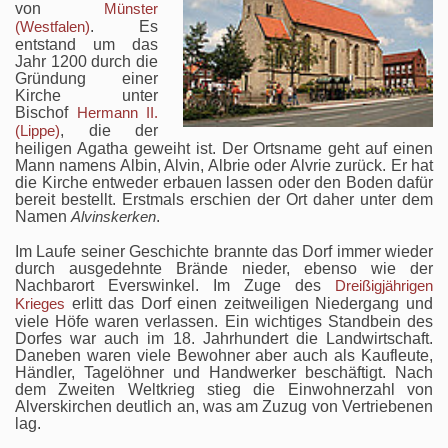
von
Münster
. Es
(Westfalen)
entstand um das
Jahr 1200 durch die
Gründung einer
Kirche unter
Bischof
Hermann II.
, die der
(Lippe)
heiligen Agatha geweiht ist. Der Ortsname geht auf einen
Mann namens Albin, Alvin, Albrie oder Alvrie zurück. Er hat
die Kirche entweder erbauen lassen oder den Boden dafür
bereit bestellt. Erstmals erschien der Ort daher unter dem
Namen
.
Alvinskerken
Im Laufe seiner Geschichte brannte das Dorf immer wieder
durch ausgedehnte Brände nieder, ebenso wie der
Nachbarort Everswinkel. Im Zuge des
Dreißigjährigen
erlitt das Dorf einen zeitweiligen Niedergang und
Krieges
viele Höfe waren verlassen. Ein wichtiges Standbein des
Dorfes war auch im 18. Jahrhundert die Landwirtschaft.
Daneben waren viele Bewohner aber auch als Kaufleute,
Händler, Tagelöhner und Handwerker beschäftigt. Nach
dem Zweiten Weltkrieg stieg die Einwohnerzahl von
Alverskirchen deutlich an, was am Zuzug von Vertriebenen
lag.