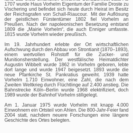
1707 wurde Haus Vorhelm Eigentum der Familie Droste zu
Vischering und befindet sich heute durch Heirat im Besitz
der Reichsgrafen von Schall-Riaucour. Mit der Auflösung
der geistlichen Fürstentümer 1802 fiel Vorhelm an
Preußen. Nach der napoleonischen Besetzung entstand
1809 die „Mairie Vorhelm“, die auch Enniger umfasste.
1815 wurde Vorhelm wieder preußisch.
Im 19. Jahrhundert erlebte der Ort wirtschaftlichen
Aufschwung durch den Abbau von Strontianit (1870–1893),
einem wertvollen Rohstoff für die Zucker- und
Munitionsherstellung. Der westfälische Heimatdichter
Augustin Wibbelt wurde 1862 in Vorhelm geboren, lebte
dort lange und wurde 1947 beigesetzt. 1893 wurde die
neue Pfarrkirche St. Pankratius geweiht. 1939 hatte
Vorhelm 1.710 Einwohner, eine Zahl, die nach dem
Zweiten Weltkrieg durch Flüchtlinge auf 2.400 anstieg. Die
Bahnstrecke Köln–Berlin wurde 1968 elektrifiziert, doch
1989 wurde der Bahnhof Vorhelm stillgelegt.
Am 1. Januar 1975 wurde Vorhelm mit knapp 4.000
Einwohnern ein Ortsteil von Ahlen. Die 800-Jahr-Feier fand
2004 statt, nachdem neuere Forschungen eine längere
Geschichte des Ortes belegten.