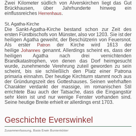
Zwei Kilometer südlich von Alverskirchen liegt das Gut
Brückhausen, über Jahrhunderte hinweg ein
einflussreiches
.
Herrenhaus
St. Agatha-Kirche
Die Sankt-Agatha-Kirche bestand schon zur Zeit des
ersten Fürstbischofs von Münster, also vor 1203. Sie ist der
heiligen Agatha geweiht, der Beschützerin von Feuersnot.
Als erster
der Kirche wird 1613 der
Patron
heilige
genannt. Allerdings scheint es, dass der
Johannes
heiligen Agatha nach drei vernichtenden
Brandkatastrophen, von denen das Dorf heimgesucht
wurde, zunehmende Verehrung zuteil geworden zu sein
scheint, bis sie schließlich den Platz einer Patrona
primaria einnahm. Der heutige Kirchturm stammt noch aus
der Gründungszeit des Gotteshauses. Seinen wehrhaften
Charakter verdankt der massige, im romanischen Stil
errichtete Bau auch der Tatsache, dass die Eingangstür
sehr klein ist und nur wenige Fenster vorhanden sind.
Seine heutige Breite erhielt er allerdings erst 1703.
Geschichte Everswinkel
Zusammenfassung, Basis Erwin Buntenkötter