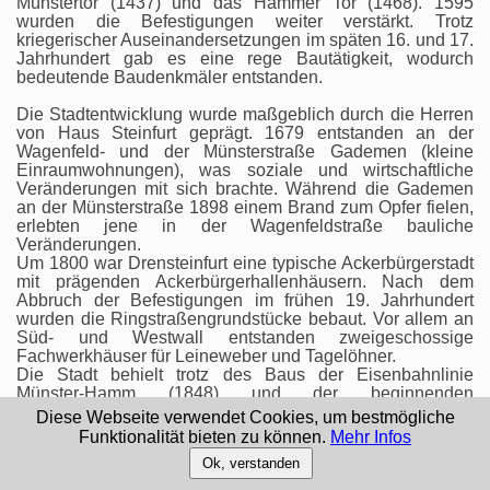
Münstertor (1437) und das Hammer Tor (1468). 1595
wurden die Befestigungen weiter verstärkt. Trotz
kriegerischer Auseinandersetzungen im späten 16. und 17.
Jahrhundert gab es eine rege Bautätigkeit, wodurch
bedeutende Baudenkmäler entstanden.
Die Stadtentwicklung wurde maßgeblich durch die Herren
von Haus Steinfurt geprägt. 1679 entstanden an der
Wagenfeld- und der Münsterstraße Gademen (kleine
Einraumwohnungen), was soziale und wirtschaftliche
Veränderungen mit sich brachte. Während die Gademen
an der Münsterstraße 1898 einem Brand zum Opfer fielen,
erlebten jene in der Wagenfeldstraße bauliche
Veränderungen.
Um 1800 war Drensteinfurt eine typische Ackerbürgerstadt
mit prägenden Ackerbürgerhallenhäusern. Nach dem
Abbruch der Befestigungen im frühen 19. Jahrhundert
wurden die Ringstraßengrundstücke bebaut. Vor allem an
Süd- und Westwall entstanden zweigeschossige
Fachwerkhäuser für Leineweber und Tagelöhner.
Die Stadt behielt trotz des Baus der Eisenbahnlinie
Münster-Hamm (1848) und der beginnenden
Industrialisierung ihren kleinstädtischen Charakter. Der
Diese Webseite verwendet Cookies, um bestmögliche
Strontianitbergbau ab 1875 brachte jedoch städtebauliche
Funktionalität bieten zu können.
Mehr Infos
Erweiterungen, insbesondere an den Ausfallstraßen und
Ok, verstanden
am Landsbergplatz. Architektonische Zeugnisse dieser
Zeit sind bis heute erhalten.