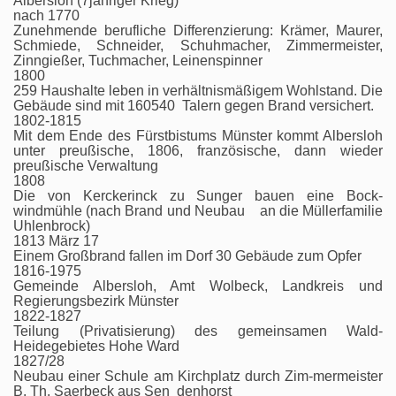
Albersloh (7jähriger Krieg)
nach 1770
Zunehmende berufliche Differenzierung: Krämer, Maurer,
Schmiede, Schneider, Schuhmacher, Zimmermeister,
Zinngießer, Tuchmacher, Leinenspinner
1800
259 Haushalte leben in verhältnismäßigem Wohlstand. Die
Gebäude sind mit 160540 Talern gegen Brand versichert.
1802-1815
Mit dem Ende des Fürstbistums Münster kommt Albersloh
unter preußische, 1806, französische, dann wieder
preußische Verwaltung
1808
Die von Kerckerinck zu Sunger bauen eine Bock-
windmühle (nach Brand und Neubau an die Müllerfamilie
Uhlenbrock)
1813 März 17
Einem Großbrand fallen im Dorf 30 Gebäude zum Opfer
1816-1975
Gemeinde Albersloh, Amt Wolbeck, Landkreis und
Regierungsbezirk Münster
1822-1827
Teilung (Privatisierung) des gemeinsamen Wald-
Heidegebietes Hohe Ward
1827/28
Neubau einer Schule am Kirchplatz durch Zim-mermeister
B. Th. Saerbeck aus Sen denhorst