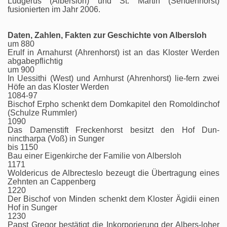
Ludgerus (Albersloh) und St. Martin (Sendenhorst)
fusionierten im Jahr 2006.
Daten, Zahlen, Fakten zur Geschichte von Albersloh
um 880
Erulf in Arnahurst (Ahrenhorst) ist an das Kloster Werden
abgabepflichtig
um 900
In Uessithi (West) und Arnhurst (Ahrenhorst) lie-fern zwei
Höfe an das Kloster Werden
1084-97
Bischof Erpho schenkt dem Domkapitel den Romoldinchof
(Schulze Rummler)
1090
Das Damenstift Freckenhorst besitzt den Hof Dun-
ninctharpa (Voß) in Sunger
bis 1150
Bau einer Eigenkirche der Familie von Albersloh
1171
Woldericus de Albrecteslo bezeugt die Übertragung eines
Zehnten an Cappenberg
1220
Der Bischof von Minden schenkt dem Kloster Ägidii einen
Hof in Sunger
1230
Papst Gregor bestätigt die Inkorporierung der Albers-loher