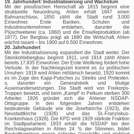
19. Jahrhundert: Industrialisierung und Wachstum
Mit der preußischen Herrschaft ab 1815 beginnt eine
strukturelle Neuordnung. Ahlen erhält 1847 einen
Bahnanschluss, 1850 zählt die Stadt rund 3.000
Einwohner. Erste Banken, Schulen und
Industrieunternehmen entstehen, darunter die
Plüschweberei (ca. 1860) und die Emailleproduktion (ab
1877). Der Bergbau prägt ab 1880 die Wirtschaft. Ahlen
wächst rasant – bis 1900 auf 6.500 Einwohner.
20. Jahrhundert
Mit der Industrialisierung expandiert die Stadt weiter. Der
Steinkohlebergbau beginnt 1911, und 1914 zählt Ahlen
bereits 17.835 Einwohner. Der Erste Weltkrieg fordert hohe
Verluste. In der Nachkriegszeit kommt es zu politischen
Unruhen: 1919 wird Ahlen militärisch besetzt, 1920 kommt
es im Zuge des Kapp-Putsches zu Streiks und Protesten.
s, darunter ein Generalstreik und blutige
Auseinandersetzungen. Die Stadt wird von Freikorps-
Truppen besetzt, und beim „Kampf“ in Pelkum sterben 300
Arbeiter. 1926 gründet sich die Ahlener NSDAP-
Ortsgruppe. In den folgenden Jahren entstehen
bedeutende Gebäude wie die Josefskirche (1923), die
Neustadtkirche (1926) und das St.-Franziskus-
Krankenhaus (1928). Die KPD wird 1929 stärkste Fraktion
im Stadtparlament. 1933 erhält die NSDAP bei den
Reichstagswahlen in Ahlen 24 % der Stimmen, bildet
Boykottkomitees gegen jüdische Geschäfte und etabliert