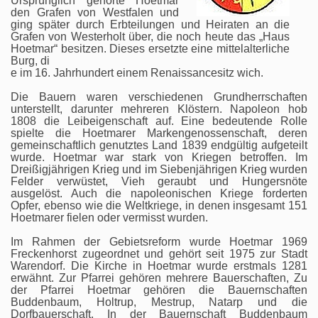
Ursprünglich gehörte Hoetmar
den Grafen von Westfalen und
ging später durch Erbteilungen und Heiraten an die
Grafen von Westerholt über, die noch heute das „Haus
Hoetmar“ besitzen. Dieses ersetzte eine mittelalterliche
Burg, di
e im 16. Jahrhundert einem Renaissancesitz wich.
Die Bauern waren verschiedenen Grundherrschaften
unterstellt, darunter mehreren Klöstern. Napoleon hob
1808 die Leibeigenschaft auf. Eine bedeutende Rolle
spielte die Hoetmarer Markengenossenschaft, deren
gemeinschaftlich genutztes Land 1839 endgültig aufgeteilt
wurde. Hoetmar war stark von Kriegen betroffen. Im
Dreißigjährigen Krieg und im Siebenjährigen Krieg wurden
Felder verwüstet, Vieh geraubt und Hungersnöte
ausgelöst. Auch die napoleonischen Kriege forderten
Opfer, ebenso wie die Weltkriege, in denen insgesamt 151
Hoetmarer fielen oder vermisst wurden.
Im Rahmen der Gebietsreform wurde Hoetmar 1969
Freckenhorst zugeordnet und gehört seit 1975 zur Stadt
Warendorf. Die Kirche in Hoetmar wurde erstmals 1281
erwähnt. Zur Pfarrei gehören mehrere Bauerschaften, Zu
der Pfarrei Hoetmar gehören die Bauernschaften
Buddenbaum, Holtrup, Mestrup, Natarp und die
Dorfbauerschaft. In der Bauernschaft Buddenbaum