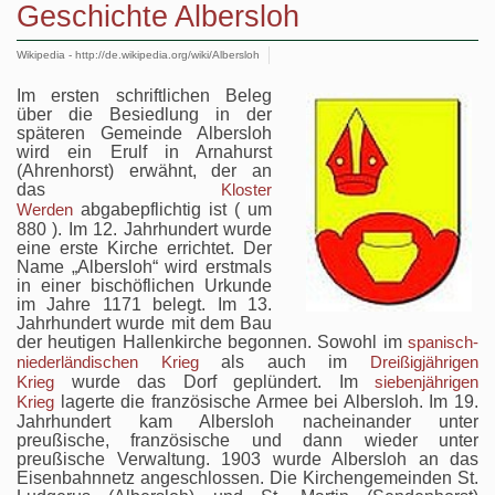
Geschichte Albersloh
Wikipedia - http://de.wikipedia.org/wiki/Albersloh
Im ersten schriftlichen Beleg
über die Besiedlung in der
späteren Gemeinde Albersloh
wird ein Erulf in Arnahurst
(Ahrenhorst) erwähnt, der an
das
Kloster
abgabepflichtig ist ( um
Werden
880 ). Im 12. Jahrhundert wurde
eine erste Kirche errichtet. Der
Name „Albersloh“ wird erstmals
in einer bischöflichen Urkunde
im Jahre 1171 belegt. Im 13.
Jahrhundert wurde mit dem Bau
der heutigen Hallenkirche begonnen. Sowohl im
spanisch-
als auch im
niederländischen Krieg
Dreißigjährigen
wurde das Dorf geplündert. Im
Krieg
siebenjährigen
lagerte die französische Armee bei Albersloh. Im 19.
Krieg
Jahrhundert kam Albersloh nacheinander unter
preußische, französische und dann wieder unter
preußische Verwaltung. 1903 wurde Albersloh an das
Eisenbahnnetz angeschlossen. Die Kirchengemeinden St.