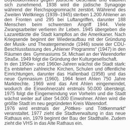
sich zunehmend. 1938 wird die jüdische Synagoge
während der Reichspogromnacht zerstört. Während des
Zweiten Weltkriegs (1939–1945) sterben 1.200 Ahlener an
den Fronten und 295 bei Luftangriffen, darunter 188
Menschen beim schwersten Angriff 1944. Viele
Zwangsarbeiter verlieren ihr Leben. 1945 übergeben die
Lazarettärzte die Stadt kampflos an die Amerikaner. Nach
Kriegsende beginnt der Wiederaufbau mit der Gründung
der Musik- und Theatergemeinde (1946) sowie der CDU-
Beschlussfassung des „Ahlener Programms“ (1947) in den
Räumen des Gymnasiums St. Michael an der Warendorfer
Straße. 1949 folgt die Gründung der Kulturgesellschaft.
In den 1950er- und 1960er-Jahren wächst die Stadt stark:
Es entstehen zahlreiche Kirchen, Schulen und öffentliche
Einrichtungen, darunter das Hallenbad (1958) und das
neue Gymnasium (1960). 1964 feiert Ahlen 750 Jahre
Marktrechte. 1969 wird das Amt Ahlen eingemeindet,
wodurch die Einwohnerzahl erstmals 50.000 übersteigt.
1975 folgt die Eingemeindung von Vorhelm und die Stadt
wächst weiter auf über 54.000 Einwohner. Ahlen wird die
größte Stadt im neu gegründeten Kreis Warendorf.
1976 wird erstmals der „Pöttkes- und Töttkenmarkt“
veranstaltet. 1977 zieht die Stadtverwaltung in das neue
Rathaus ein, 1979 beginnt der Bau der Stadthalle. Zudem
zieht die VHS in das Alte Rathaus ein.