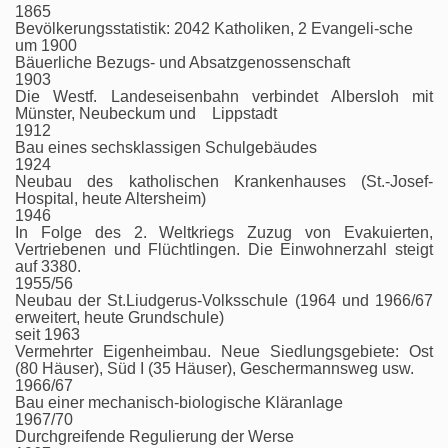
1865
Bevölkerungsstatistik: 2042 Katholiken, 2 Evangeli-sche
um 1900
Bäuerliche Bezugs- und Absatzgenossenschaft
1903
Die Westf. Landeseisenbahn verbindet Albersloh mit
Münster, Neubeckum und Lippstadt
1912
Bau eines sechsklassigen Schulgebäudes
1924
Neubau des katholischen Krankenhauses (St.-Josef-
Hospital, heute Altersheim)
1946
In Folge des 2. Weltkriegs Zuzug von Evakuierten,
Vertriebenen und Flüchtlingen. Die Einwohnerzahl steigt
auf 3380.
1955/56
Neubau der St.Liudgerus-Volksschule (1964 und 1966/67
erweitert, heute Grundschule)
seit 1963
Vermehrter Eigenheimbau. Neue Siedlungsgebiete: Ost
(80 Häuser), Süd I (35 Häuser), Geschermannsweg usw.
1966/67
Bau einer mechanisch-biologische Kläranlage
1967/70
Durchgreifende Regulierung der Werse