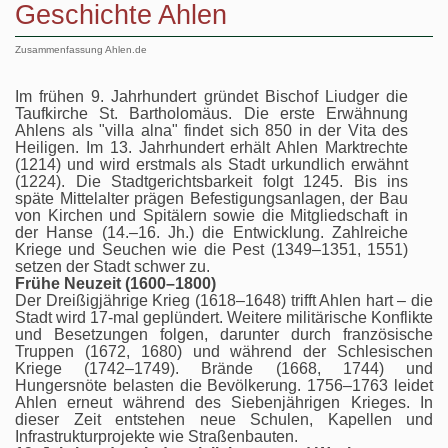
Geschichte Ahlen
Zusammenfassung Ahlen.de
Im frühen 9. Jahrhundert gründet Bischof Liudger die
Taufkirche St. Bartholomäus. Die erste Erwähnung
Ahlens als "villa alna" findet sich 850 in der Vita des
Heiligen. Im 13. Jahrhundert erhält Ahlen Marktrechte
(1214) und wird erstmals als Stadt urkundlich erwähnt
(1224). Die Stadtgerichtsbarkeit folgt 1245. Bis ins
späte Mittelalter prägen Befestigungsanlagen, der Bau
von Kirchen und Spitälern sowie die Mitgliedschaft in
der Hanse (14.–16. Jh.) die Entwicklung. Zahlreiche
Kriege und Seuchen wie die Pest (1349–1351, 1551)
setzen der Stadt schwer zu.
Frühe Neuzeit (1600–1800)
Der Dreißigjährige Krieg (1618–1648) trifft Ahlen hart – die
Stadt wird 17-mal geplündert. Weitere militärische Konflikte
und Besetzungen folgen, darunter durch französische
Truppen (1672, 1680) und während der Schlesischen
Kriege (1742–1749). Brände (1668, 1744) und
Hungersnöte belasten die Bevölkerung. 1756–1763 leidet
Ahlen erneut während des Siebenjährigen Krieges. In
dieser Zeit entstehen neue Schulen, Kapellen und
Infrastrukturprojekte wie Straßenbauten.