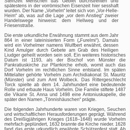
Steinzeit Menschen das Gebiet durchstreiften und
spätestens in der vorrömischen Eisenzeit hier sesshaft
wurden. Der Name „Vorhelm“ leitet sich von „Vor-Helle-
Heim“ ab, was auf die Lage „vor dem Anstieg“ zweier
Handelswege hinweist: dem Hellweg und der
Friesenstraße.
Die erste urkundliche Erwähnung stammt aus dem Jahr
864 in einer lateinisierten Form („Furelmi“). Damals
wird ein Vorhelmer namens Wulfbert erwähnt, dessen
Kind Amulger durch Gebete am Grab des Heiligen
Liudger geheilt worden sein soll. Ein weiteres historisches
Datum ist 1193, als der Bischof von Münster die
Pankratiuskirche zur Pfarrkirche erhob, womit auch das
Dorf Vorhelm im rechtlichen Sinne entstand. Im späten
Mittelalter gehörte Vorhelm zum Archidiakonat St. Mauritz
(Münster) und zum Amt Wolbeck. Das Rittergeschlecht
Torck spielte ab dem 14. Jahrhundert eine bedeutende
Rolle und erbaute Haus Vorhelm. Die Familie stiftete 1487
die Vikarie St. Anna und 1498 eine Antoniuskapelle, die
später den Namen „Tönnishäuschen“ prägte.
Die folgenden Jahrhunderte waren von Kriegen, Seuchen
und wirtschaftlichen Herausforderungen geprägt. Während
des Dreißigjährigen Krieges (1618–1648) wurde Vorhelm
mehrfach geplündert, 1632 brannte die Kirche nieder. 1628
fand das erste urkundlich erwähnte Schützenfest statt. Ab