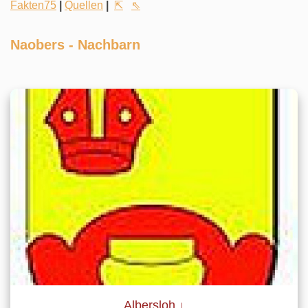
Fakten75
|
Quellen
|
⇱
⇖
Naobers - Nachbarn
Albersloh ↓