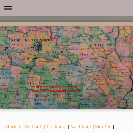
Herzlich willkommen beim
Heimatverein Sendenhorst e.V. !
Chronik
|
Archäol.
|
Titelträger
|
Nachbarn
|
Straßen
|