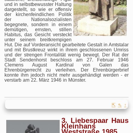
und in selbstbewusster Haltung
dargestellt, so wie er offensiv
der kirchenfeindlichen Politik
der Nationalsozialisten
begegnete, sondern in einem
demütigen, ernsten, stillen
Habitus, das Gesicht versteckt
unter seinem breitkrempigen
Hut. Die auf Vorderansicht gearbeitete Gestalt in Amtstalar
und mit Brustkreuz wirkt in ihrem geschlossenen Umriss
und der strengen Frontalität wenig bewegt. Der Rat der
Stadt Sendenhorst beschloss am 27. Februar 1946
Clemens August Kardinal von Galen das
Ehrenbürgerrecht zu verleihen. Der Ehrenbürgerbrief
konnte ihm jedoch nicht mehr ausgehändigt werden - er
verstarb am 22. März 1946 in Münster.
⇱
⇖
↑
3. Liebespaar Haus
Kleinhans
Weststraße 1985