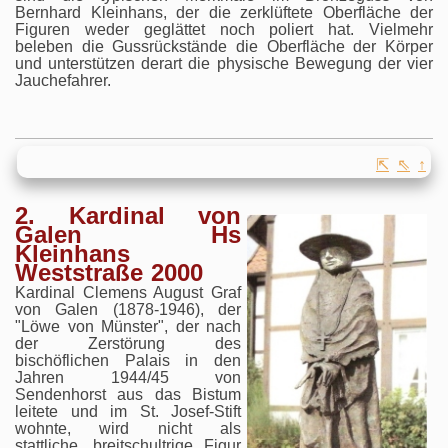
Bernhard Kleinhans, der die zerklüftete Oberfläche der
Figuren weder geglättet noch poliert hat. Vielmehr
beleben die Gussrückstände die Oberfläche der Körper
und unterstützen derart die physische Bewegung der vier
Jauchefahrer.
⇱
⇖
↑
2. Kardinal von
Galen Hs
Kleinhans
Weststraße 2000
Kardinal Clemens August Graf
von Galen (1878-1946), der
"Löwe von Münster", der nach
der Zerstörung des
bischöflichen Palais in den
Jahren 1944/45 von
Sendenhorst aus das Bistum
leitete und im St. Josef-Stift
wohnte, wird nicht als
stattliche, breitschultrige Figur