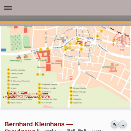
Herzlich willkommen beim
Heimatverein Sendenhorst e.V. !
Bernhard Kleinhans —
⇖
..
Kunstwerke in der Stadt - Ein Rundgang