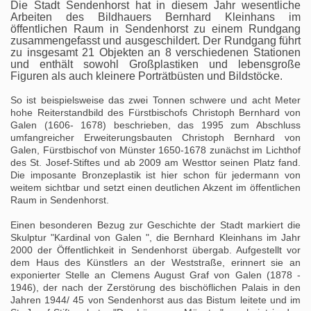
Die Stadt Sendenhorst hat in diesem Jahr wesentliche
Arbeiten des Bildhauers Bernhard Kleinhans im
öffentlichen Raum in Sendenhorst zu einem Rundgang
zusammengefasst und ausgeschildert. Der Rundgang führt
zu insgesamt 21 Objekten an 8 verschiedenen Stationen
und enthält sowohl Großplastiken und lebensgroße
Figuren als auch kleinere Porträtbüsten und Bildstöcke.
So ist beispielsweise das zwei Tonnen schwere und acht Meter
hohe Reiterstandbild des Fürstbischofs Christoph Bernhard von
Galen (1606- 1678) beschrieben, das 1995 zum Abschluss
umfangreicher Erweiterungsbauten Christoph Bernhard von
Galen, Fürstbischof von Münster 1650-1678 zunächst im Lichthof
des St. Josef-Stiftes und ab 2009 am Westtor seinen Platz fand.
Die imposante Bronzeplastik ist hier schon für jedermann von
weitem sichtbar und setzt einen deutlichen Akzent im öffentlichen
Raum in Sendenhorst.
Einen besonderen Bezug zur Geschichte der Stadt markiert die
Skulptur "Kardinal von Galen ", die Bernhard Kleinhans im Jahr
2000 der Öffentlichkeit in Sendenhorst übergab. Aufgestellt vor
dem Haus des Künstlers an der Weststraße, erinnert sie an
exponierter Stelle an Clemens August Graf von Galen (1878 -
1946), der nach der Zerstörung des bischöflichen Palais in den
Jahren 1944/ 45 von Sendenhorst aus das Bistum leitete und im