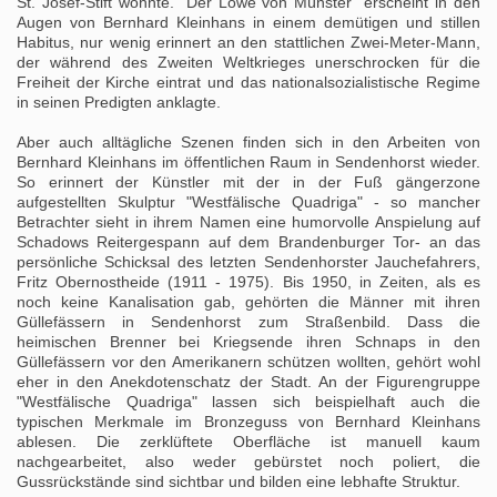
St. Josef-Stift wohnte. "Der Löwe von Münster" erscheint in den
Augen von Bernhard Kleinhans in einem demütigen und stillen
Habitus, nur wenig erinnert an den stattlichen Zwei-Meter-Mann,
der während des Zweiten Weltkrieges unerschrocken für die
Freiheit der Kirche eintrat und das nationalsozialistische Regime
in seinen Predigten anklagte.
Aber auch alltägliche Szenen finden sich in den Arbeiten von
Bernhard Kleinhans im öffentlichen Raum in Sendenhorst wieder.
So erinnert der Künstler mit der in der Fuß gängerzone
aufgestellten Skulptur "Westfälische Quadriga" - so mancher
Betrachter sieht in ihrem Namen eine humorvolle Anspielung auf
Schadows Reitergespann auf dem Brandenburger Tor- an das
persönliche Schicksal des letzten Sendenhorster Jauchefahrers,
Fritz Obernostheide (1911 - 1975). Bis 1950, in Zeiten, als es
noch keine Kanalisation gab, gehörten die Männer mit ihren
Güllefässern in Sendenhorst zum Straßenbild. Dass die
heimischen Brenner bei Kriegsende ihren Schnaps in den
Güllefässern vor den Amerikanern schützen wollten, gehört wohl
eher in den Anekdotenschatz der Stadt. An der Figurengruppe
"Westfälische Quadriga" lassen sich beispielhaft auch die
typischen Merkmale im Bronzeguss von Bernhard Kleinhans
ablesen. Die zerklüftete Oberfläche ist manuell kaum
nachgearbeitet, also weder gebürstet noch poliert, die
Gussrückstände sind sichtbar und bilden eine lebhafte Struktur.