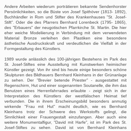
Andere Arbeiten wiederum porträtieren bekannte Sendenhorster
Persönlichkeiten, so die Büste von Josef Spithöver (1813- 1892),
Buchhändler in Rom und Stifter des Krankenhauses "St. Josef-
Stift". Oder die des Pfarrers Bernhard Lorenbeck (1795- 1865),
des "Erbauers" der neugotischen Pfarrkirche St. Martin. Die hier
eher weiche Modeliierung in Verbindung mit dem verwendeten
Material Bronze verleihen den Plastiken eine besondere
ästhetische Ausdruckskraft und verdeutlichen die Vielfalt in der
Formgestaltung des Künstlers.
1989 wurde anlässlich des 100-jährigen Bestehens im Park des
St. Josef-Stiftes eine Ausstellung mit Kunstwerken heimischer
Künstler gezeigt. Von ihr sind bis heute einige besonders schöne
Skulpturen des Bildhauers Bernhard Kleinhans in der Grünanlage
zu sehen. Der "Brevier betende Priester" - ausgestattet mit
Regenschirm, Hut und einer sogenannten Soutanelle, die ihm das
Benutzen eines Herrenfahrrades erlaubte - zeigt sich in der
Interpretation des Künstlers der westfälischen Heimat tief
verbunden. Die in ihrem Erscheinungsbild besonders anmutig
wirkende "Frau mit Hut" macht deutlich, wie es Bernhard
Kleinhans trotz der Schwere des Werkstoffs gelingt, die
Sinnlichkeit einer Frauengestalt einzufangen. Aber auch eine
weitere Monumentalfigur, "David mit Harfe", ist im Park des St.
Josef-Stiftes zu sehen. David ist von Bernhard Kleinhans