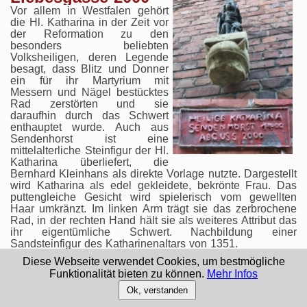
Vor allem in Westfalen gehört
die Hl. Katharina in der Zeit vor
der Reformation zu den
besonders beliebten
Volksheiligen, deren Legende
besagt, dass Blitz und Donner
ein für ihr Martyrium mit
Messern und Nägel bestücktes
Rad zerstörten und sie
daraufhin durch das Schwert
enthauptet wurde. Auch aus
Sendenhorst ist eine
mittelalterliche Steinfigur der Hl.
Katharina überliefert, die
Bernhard Kleinhans als direkte Vorlage nutzte. Dargestellt
wird Katharina als edel gekleidete, bekrönte Frau. Das
puttengleiche Gesicht wird spielerisch vom gewellten
Haar umkränzt. Im linken Arm trägt sie das zerbrochene
Rad, in der rechten Hand hält sie als weiteres Attribut das
ihr eigentümliche Schwert. Nachbildung einer
Sandsteinfigur des Katharinenaltars von 1351.
Diese Webseite verwendet Cookies, um bestmögliche
Funktionalität bieten zu können.
Mehr Infos
Ok, verstanden
⇱
⇖
↑