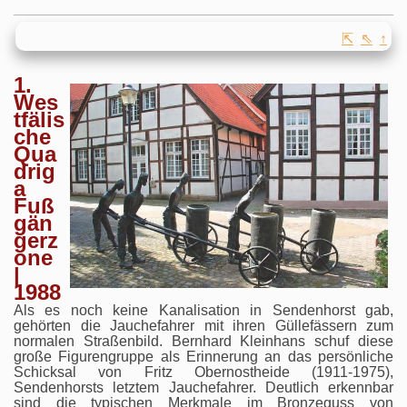
⇱
⇖
↑
1.
Wes
tfälis
che
Qua
drig
a
Fuß
gän
gerz
one
|
1988
Als es noch keine Kanalisation in Sendenhorst gab,
gehörten die Jauchefahrer mit ihren Güllefässern zum
normalen Straßenbild. Bernhard Kleinhans schuf diese
große Figurengruppe als Erinnerung an das persönliche
Schicksal von Fritz Obernostheide (1911-1975),
Sendenhorsts letztem Jauchefahrer. Deutlich erkennbar
sind die typischen Merkmale im Bronzeguss von