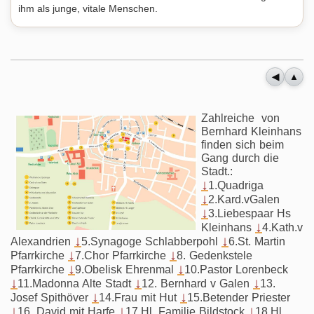
ihm als junge, vitale Menschen.
◀
▲
Zahlreiche von
Bernhard Kleinhans
finden sich beim
Gang durch die
Stadt.:
↓
1.Quadriga
↓
2.Kard.vGalen
↓
3.Liebespaar Hs
↓
Kleinhans
4.Kath.v
↓
↓
Alexandrien
5.Synagoge Schlabberpohl
6.St. Martin
↓
↓
Pfarrkirche
7.Chor Pfarrkirche
8. Gedenkstele
↓
↓
Pfarrkirche
9.Obelisk Ehrenmal
10.Pastor Lorenbeck
↓
↓
↓
11.Madonna Alte Stadt
12. Bernhard v Galen
13.
↓
↓
Josef Spithöver
14.Frau mit Hut
15.Betender Priester
↓
↓
↓
16. David mit Harfe
17.Hl. Familie Bildstock
18.Hl.