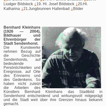
↓
↓
Liudger Bildstock
19. Hl. Josef Bildstock
20.Hl.
↓
↓
Katharina
21.Jungbrunnen Hallenbad
Bilder
Bernhard Kleinhans
(1926 — 2004),
Bildhauer und
Ehrenbürger der
Stadt Sendenhorst.
Die Kunstwerke
nehmen Bezug auf
die Geschichte
Sendenhorsts, auf
bedeutende
Persönlichkeiten und
Ereignisse, auf Orte
des Erinnerns und
des Gedenkens. So
haben nicht zuletzt
die Arbeiten des
Künstlers Bernhard Kleinhans das Stadtbild in
Sendenhorst entscheidend und wirkungsvoll mitgeprägt
und die Stadt weit über ihre Grenzen hinaus bekannt
gemacht.