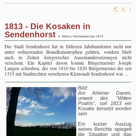
⇱
⇖
↑
1813 - Die Kosaken in
Sendenhorst
A. Mefus | Heimatkalendar 1974
Die Stadt Sendenhorst hat in früheren Jahrhunderten nicht nur
unter verheerenden Brandkatastrophen gelitten, sondern blieb
auch in Zeiten kriegerischer Auseinandersetzungen nicht
verschont. Ein Kapitel davon konnte Bürgermeister Joseph
Langen schreiben, der von 1810 bis 1820 Bürgermeister der seit
1315 mit Stadtrechten versehenen Kleinstadt Sendenhorst war.
...
Bild:
Am Ahlener Damm,
unweit des "Witten
Poahls", soll 1813 ein
Kosake beisetzt worden
sein
Ein kurzer Auszug
seines Berichts spiegelt
die Situation und das