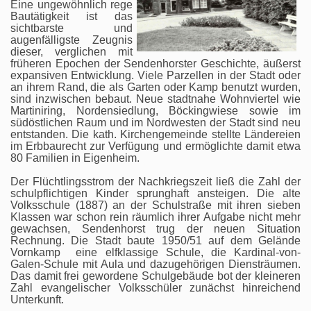
Eine ungewöhnlich rege
Bautätigkeit ist das
sichtbarste und
augenfälligste Zeugnis
dieser, verglichen mit
früheren Epochen der Sendenhorster Geschichte, äußerst
expansiven Entwicklung. Viele Parzellen in der Stadt oder
an ihrem Rand, die als Garten oder Kamp benutzt wurden,
sind inzwischen bebaut. Neue stadtnahe Wohnviertel wie
Martiniring, Nordensiedlung, Böckingwiese sowie im
südöstlichen Raum und im Nordwesten der Stadt sind neu
entstanden. Die kath. Kirchengemeinde stellte Ländereien
im Erbbaurecht zur Verfügung und ermöglichte damit etwa
80 Familien in Eigenheim.
Der Flüchtlingsstrom der Nachkriegszeit ließ die Zahl der
schulpflichtigen Kinder sprunghaft ansteigen. Die alte
Volksschule (1887) an der Schulstraße mit ihren sieben
Klassen war schon rein räumlich ihrer Aufgabe nicht mehr
gewachsen, Sendenhorst trug der neuen Situation
Rechnung. Die Stadt baute 1950/51 auf dem Gelände
Vornkamp eine elfklassige Schule, die Kardinal-von-
Galen-Schule mit Aula und dazugehörigen Diensträumen.
Das damit frei gewordene Schulgebäude bot der kleineren
Zahl evangelischer Volksschüler zunächst hinreichend
Unterkunft.