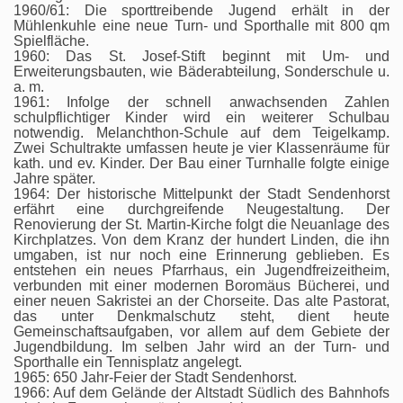
1960/61: Die sporttreibende Jugend erhält in der
Mühlenkuhle eine neue Turn- und Sporthalle mit 800 qm
Spielfläche.
1960: Das St. Josef-Stift beginnt mit Um- und
Erweiterungsbauten, wie Bäderabteilung, Sonderschule u.
a. m.
1961: Infolge der schnell anwachsenden Zahlen
schulpflichtiger Kinder wird ein weiterer Schulbau
notwendig. Melanchthon-Schule auf dem Teigelkamp.
Zwei Schultrakte umfassen heute je vier Klassenräume für
kath. und ev. Kinder. Der Bau einer Turnhalle folgte einige
Jahre später.
1964: Der historische Mittelpunkt der Stadt Sendenhorst
erfährt eine durchgreifende Neugestaltung. Der
Renovierung der St. Martin-Kirche folgt die Neuanlage des
Kirchplatzes. Von dem Kranz der hundert Linden, die ihn
umgaben, ist nur noch eine Erinnerung geblieben. Es
entstehen ein neues Pfarrhaus, ein Jugendfreizeitheim,
verbunden mit einer modernen Boromäus Bücherei, und
einer neuen Sakristei an der Chorseite. Das alte Pastorat,
das unter Denkmalschutz steht, dient heute
Gemeinschaftsaufgaben, vor allem auf dem Gebiete der
Jugendbildung. Im selben Jahr wird an der Turn- und
Sporthalle ein Tennisplatz angelegt.
1965: 650 Jahr-Feier der Stadt Sendenhorst.
1966: Auf dem Gelände der Altstadt Südlich des Bahnhofs