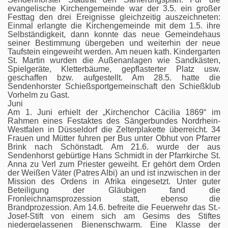
evangelische Kirchengemeinde war der 3.5. ein großer
Festtag den drei Ereignisse gleichzeitig auszeichneten:
Einmal erlangte die Kirchengemeinde mit dem 1.5. ihre
Selbständigkeit, dann konnte das neue Gemeindehaus
seiner Bestimmung übergeben und weiterhin der neue
Taufstein eingeweiht werden. Am neuen kath. Kindergarten
St. Martin wurden die Außenanlagen wie Sandkästen,
Spielgeräte, Kletterbäume, gepflasterter Platz usw.
geschaffen bzw. aufgestellt. Am 28.5. hatte die
Sendenhorster Schießsportgemeinschaft den Schießklub
Vorhelm zu Gast.
Juni
Am 1. Juni erhielt der „Kirchenchor Cäcilia 1869“ im
Rahmen eines Festaktes des Sängerbundes Nordrhein-
Westfalen in Düsseldorf die Zelterplakette überreicht. 34
Frauen und Mütter fuhren per Bus unter Obhut von Pfarrer
Brink nach Schönstadt. Am 21.6. wurde der aus
Sendenhorst gebürtige Hans Schmidt in der Pfarrkirche St.
Anna zu Verl zum Priester geweiht. Er gehört dem Orden
der Weißen Väter (Patres Albi) an und ist inzwischen in der
Mission des Ordens in Afrika eingesetzt. Unter guter
Beteiligung der Gläubigen fand die
Fronleichnamsprozession statt, ebenso die
Brandprozession. Am 14.6. befreite die Feuerwehr das St.-
Josef-Stift von einem sich am Gesims des Stiftes
niedergelassenen Bienenschwarm. Eine Klasse der