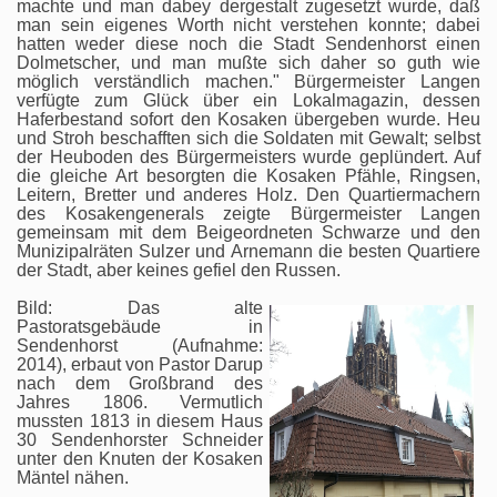
machte und man dabey dergestalt zugesetzt wurde, daß
man sein eigenes Worth nicht verstehen konnte; dabei
hatten weder diese noch die Stadt Sendenhorst einen
Dolmetscher, und man mußte sich daher so guth wie
möglich verständlich machen." Bürgermeister Langen
verfügte zum Glück über ein Lokalmagazin, dessen
Haferbestand sofort den Kosaken übergeben wurde. Heu
und Stroh beschafften sich die Soldaten mit Gewalt; selbst
der Heuboden des Bürgermeisters wurde geplündert. Auf
die gleiche Art besorgten die Kosaken Pfähle, Ringsen,
Leitern, Bretter und anderes Holz. Den Quartiermachern
des Kosakengenerals zeigte Bürgermeister Langen
gemeinsam mit dem Beigeordneten Schwarze und den
Munizipalräten Sulzer und Arnemann die besten Quartiere
der Stadt, aber keines gefiel den Russen.
Bild: Das alte
Pastoratsgebäude in
Sendenhorst (Aufnahme:
2014), erbaut von Pastor Darup
nach dem Großbrand des
Jahres 1806. Vermutlich
mussten 1813 in diesem Haus
30 Sendenhorster Schneider
unter den Knuten der Kosaken
Mäntel nähen.