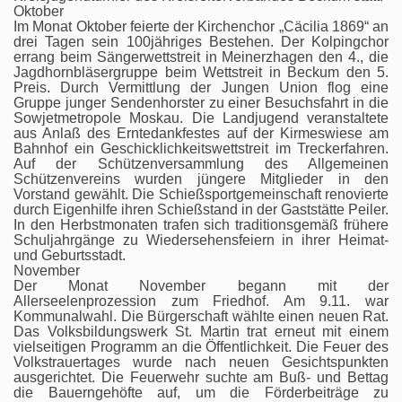
Oktober
Im Monat Oktober feierte der Kirchenchor „Cäcilia 1869“ an
drei Tagen sein 100jähriges Bestehen. Der Kolpingchor
errang beim Sängerwettstreit in Meinerzhagen den 4., die
Jagdhornbläsergruppe beim Wettstreit in Beckum den 5.
Preis. Durch Vermittlung der Jungen Union flog eine
Gruppe junger Sendenhorster zu einer Besuchsfahrt in die
Sowjetmetropole Moskau. Die Landjugend veranstaltete
aus Anlaß des Erntedankfestes auf der Kirmeswiese am
Bahnhof ein Geschicklichkeitswettstreit im Treckerfahren.
Auf der Schützenversammlung des Allgemeinen
Schützenvereins wurden jüngere Mitglieder in den
Vorstand gewählt. Die Schießsportgemeinschaft renovierte
durch Eigenhilfe ihren Schießstand in der Gaststätte Peiler.
In den Herbstmonaten trafen sich traditionsgemäß frühere
Schuljahrgänge zu Wiedersehensfeiern in ihrer Heimat-
und Geburtsstadt.
November
Der Monat November begann mit der
Allerseelenprozession zum Friedhof. Am 9.11. war
Kommunalwahl. Die Bürgerschaft wählte einen neuen Rat.
Das Volksbildungswerk St. Martin trat erneut mit einem
vielseitigen Programm an die Öffentlichkeit. Die Feuer des
Volkstrauertages wurde nach neuen Gesichtspunkten
ausgerichtet. Die Feuerwehr suchte am Buß- und Bettag
die Bauerngehöfte auf, um die Förderbeiträge zu