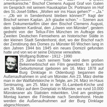
amerikanische.“ Bischof Clemens August Graf von Galen
im Gespräch mit seinem Hauskaplan Dr. Portmann im Hof
des St.-Josef-Stiftes. „Wollen wir ins Haus gehen?“ – „Ja.“
– „Ob wir in Sendenhorst bleiben können?“ fragt der
Bischof seinen Kaplan. „Ich glaube schon.“ – Szenen aus
dem Dokumentarfilm über den Bischof Clemens August,
den späteren Kardinal, den „Löwen von Münster“, gestern
gedreht von der Tellux-Film München im Auftrage des
Zweiten Deutschen Fernsehens an historischer Stätte in
der kleinen Stadt Sendenhorst, dort, wo der Bischof nach
der Zerstörung des Domes zu Münster 60 Wochen lang in
den Jahren 1944 bis 1945 ein neues Domizil gefunden
hatte und von wo er seine Diözese verwaltete.
Wolfgang Büttner - 1912 - 1990
25 Jahre nach seinem Tode wird dem großen
Bekennerbischof ein Film gewidmet. In seinem
Geburtsmonat (geboren am 16. März 1878 auf
Burg Dinklage in Oldenburg) begannen die
Außenaufnahmen in und um Münster. Am 23. März drehte
man in der Wallfahrtskirche in Telgte, am 24. März im Haus
Sentmaring, am 25. März in der St.-Lamberti-Kirche und
am 26. März auf dem Domplatz in Münster, wo rund 10.000
Münsteraner als Statisten mitwirkten. Und am gestrigen
Montag kamen die Filmleute nach Sendenhorst. Heute
werden die Außenaufnahmen auf der Burg Dinklage
abgeschlossen.