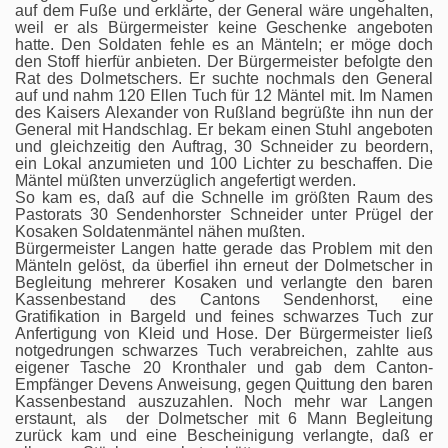
auf dem Fuße und erklärte, der General wäre ungehalten,
weil er als Bürgermeister keine Geschenke angeboten
hatte. Den Soldaten fehle es an Mänteln; er möge doch
den Stoff hierfür anbieten. Der Bürgermeister befolgte den
Rat des Dolmetschers. Er suchte nochmals den General
auf und nahm 120 Ellen Tuch für 12 Mäntel mit. Im Namen
des Kaisers Alexander von Rußland begrüßte ihn nun der
General mit Handschlag. Er bekam einen Stuhl angeboten
und gleichzeitig den Auftrag, 30 Schneider zu beordern,
ein Lokal anzumieten und 100 Lichter zu beschaffen. Die
Mäntel müßten unverzüglich angefertigt werden.
So kam es, daß auf die Schnelle im größten Raum des
Pastorats 30 Sendenhorster Schneider unter Prügel der
Kosaken Soldatenmäntel nähen mußten.
Bürgermeister Langen hatte gerade das Problem mit den
Mänteln gelöst, da überfiel ihn erneut der Dolmetscher in
Begleitung mehrerer Kosaken und verlangte den baren
Kassenbestand des Cantons Sendenhorst, eine
Gratifikation in Bargeld und feines schwarzes Tuch zur
Anfertigung von Kleid und Hose. Der Bürgermeister ließ
notgedrungen schwarzes Tuch verabreichen, zahlte aus
eigener Tasche 20 Kronthaler und gab dem Canton-
Empfänger Devens Anweisung, gegen Quittung den baren
Kassenbestand auszuzahlen. Noch mehr war Langen
erstaunt, als der Dolmetscher mit 6 Mann Begleitung
zurück kam und eine Bescheinigung verlangte, daß er