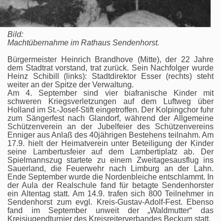
Bild:
Machtübernahme im Rathaus Sendenhorst.
Bürgermeister Heinrich Brandhove (Mitte), der 22 Jahre
dem Stadtrat vorstand, trat zurück. Sein Nachfolger wurde
Heinz Schibill (links): Stadtdirektor Esser (rechts) steht
weiter an der Spitze der Verwaltung.
Am 4. September sind vier biafranische Kinder mit
schweren Kriegsverletzungen auf dem Luftweg über
Holland im St.-Josef-Stift eingetroffen. Der Kolpingchor fuhr
zum Sängerfest nach Glandorf, während der Allgemeine
Schützenverein an der Jubelfeier des Schützenvereins
Enniger aus Anlaß des 40jährigen Bestehens teilnahm. Am
17.9. hielt der Heimatverein unter Beteiligung der Kinder
seine Lambertusfeier auf dem Lambertiplatz ab. Der
Spielmannszug startete zu einem Zweitagesausflug ins
Sauerland, die Feuerwehr nach Limburg an der Lahn.
Ende September wurde die Nordenbleiche entschlammt. In
der Aula der Realschule fand für betagte Sendenhorster
ein Altentag statt. Am 14.9. trafen sich 800 Teilnehmer in
Sendenhorst zum evgl. Kreis-Gustav-Adolf-Fest. Ebenso
fand im September unweit der „Waldmutter“ das
Kreisjugendturnier des Kreisreiterverbandes Beckum statt.