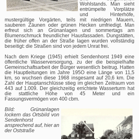
Wohlstands. Man sieht
entrümpelte Vorplätze
und Hinterhöfe,
mustergültige Vorgärten, teils mit niedrigen Mauern,
sauberen Zäunen oder grünen Hecken umfriedigt. Man
erfreut sich an Grünanlagen und sommertags am
Blumenschmuck freundlicher Hausfassaden. Dungstätten,
die früher offen an der Straße lagen wurden vollständig
beseitigt: die Straßen sind von jedem Unrat frei.
Nach dem Kriege (1945) erhielt Sendenhorst 1949 eine
öffentliche Wasserversorgung, zu der die beispielhafte
Gemeinschaftsarbeit der Bürger wesentlich beitrug. Hatten
die Hauptleitungen im Jahre 195O eine Länge von 11,5
km, so wuchsen diese 1968 insgesamt auf 20,6 km. Die
Zahl der Hauptanschlüsse stieg im gleichen Zeitraum von
443 auf 1.009. Der gleichzeitig errichtete Wasserturm hat
die stattliche Höhe von 45 Meter und ein
Fassungsvermögen von 400 cbm.
Bild: Grünanlagen
lockern das Ortsbild von
Sendenhorst
ansprechend auf, hier an
der Oststraße