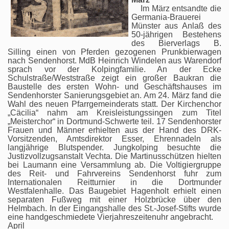
Im März entsandte die
Germania-Brauerei
Münster aus Anlaß des
50-jährigen Bestehens
des Bierverlags B.
Silling einen von Pferden gezogenen Prunkbierwagen
nach Sendenhorst. MdB Heinrich Windelen aus Warendorf
sprach vor der Kolpingfamilie. An der Ecke
Schulstraße/Weststraße zeigt ein großer Baukran die
Baustelle des ersten Wohn- und Geschäftshauses im
Sendenhorster Sanierungsgebiet an. Am 24. März fand die
Wahl des neuen Pfarrgemeinderats statt. Der Kirchenchor
„Cäcilia“ nahm am Kreisleistungssingen zum Titel
„Meisterchor“ in Dortmund-Schwerte teil. 17 Sendenhorster
Frauen und Männer erhielten aus der Hand des DRK-
Vorsitzenden, Amtsdirektor Esser, Ehrennadeln als
langjährige Blutspender. Jungkolping besuchte die
Justizvollzugsanstalt Vechta. Die Martinusschützen hielten
bei Laumann eine Versammlung ab. Die Voltigiergruppe
des Reit- und Fahrvereins Sendenhorst fuhr zum
Internationalen Reitturnier in die Dortmunder
Westfalenhalle. Das Baugebiet Hagenholt erhielt einen
separaten Fußweg mit einer Holzbrücke über den
Helmbach. In der Eingangshalle des St.-Josef-Stifts wurde
eine handgeschmiedete Vierjahreszeitenuhr angebracht.
April