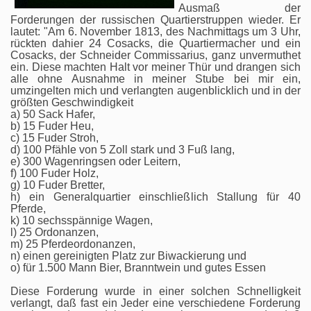
Ausmaß der
Forderungen der russischen Quartierstruppen wieder. Er
lautet: "Am 6. November 1813, des Nachmittags um 3 Uhr,
rückten dahier 24 Cosacks, die Quartiermacher und ein
Cosacks, der Schneider Commissarius, ganz unvermuthet
ein. Diese machten Halt vor meiner Thür und drangen sich
alle ohne Ausnahme in meiner Stube bei mir ein,
umzingelten mich und verlangten augenblicklich und in der
größten Geschwindigkeit
a) 50 Sack Hafer,
b) 15 Fuder Heu,
c) 15 Fuder Stroh,
d) 100 Pfähle von 5 Zoll stark und 3 Fuß lang,
e) 300 Wagenringsen oder Leitern,
f) 100 Fuder Holz,
g) 10 Fuder Bretter,
h) ein Generalquartier einschließlich Stallung für 40
Pferde,
k) 10 sechsspännige Wagen,
l) 25 Ordonanzen,
m) 25 Pferdeordonanzen,
n) einen gereinigten Platz zur Biwackierung und
o) für 1.500 Mann Bier, Branntwein und gutes Essen
Diese Forderung wurde in einer solchen Schnelligkeit
verlangt, daß fast ein Jeder eine verschiedene Forderung