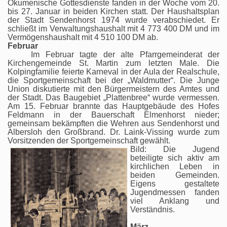
Ökumenische Gottesdienste fanden in der Woche vom 20.
bis 27. Januar in beiden Kirchen statt. Der Haushaltsplan
der Stadt Sendenhorst 1974 wurde verabschiedet. Er
schließt im Verwaltungshaushalt mit 4 773 400 DM und im
Vermögenshaushalt mit 4 510 100 DM ab.
Februar
Im Februar tagte der alte Pfarrgemeinderat der
Kirchengemeinde St. Martin zum letzten Male. Die
Kolpingfamilie feierte Karneval in der Aula der Realschule,
die Sportgemeinschaft bei der „Waldmutter“. Die Junge
Union diskutierte mit den Bürgermeistern des Amtes und
der Stadt. Das Baugebiet „Plattenbree“ wurde vermessen.
Am 15. Februar brannte das Hauptgebäude des Hofes
Feldmann in der Bauerschaft Elmenhorst nieder;
gemeinsam bekämpften die Wehren aus Sendenhorst und
Albersloh den Großbrand. Dr. Laink-Vissing wurde zum
Vorsitzenden der Sportgemeinschaft gewählt.
Bild: Die Jugend
beteiligte sich aktiv am
kirchlichen Leben in
beiden Gemeinden.
Eigens gestaltete
Jugendmessen fanden
viel Anklang und
Verständnis.
März