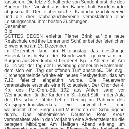
kassieren. Die letzte Schafherde von Sendenhorst, die des
Bauern The. Niestert aus der Bauerschaft Brock wurde
abgeschafft. Der einheimische Kaninchenzüchterverein
und die drei Taubenzuchtvereine veranstalteten eine
Leistungsschau ihrer besten Züchtungen.
Dezember
Bild:
GOTTES SEGEN erflehte Pfarrer Brink auf die neue
Realschule und ihre Lehrer und Schüler bei der feierlichen
Einweihung am 13. Dezember
Im Dezember fand am Nikolaustag das diesjährige
Hosenlakenschießen der Bundeswehr gemeinsam mit
Bürgern aus Sendenhorst bei der 4. Kp. in Ahlen statt. Am
13.12. war der Tag der Einweihung der neuen Realschule,
dem sich ein „Tag der offenen Tür“ anschloß. Die evgl.
Kirchengemeinde wählte ein neues Presbyterium, das am
7.12. feierlich eingeführt wurde. Die Feuerwehr
veranstaltete erstmals eine Nikolausfeier. Der Chor der 4.
Kp. des Pz.-Gren.-Btl. 192 aus Ahlen sang vor
Weihnachten für die Kinder im St.-Josef-Stift. In der Aula
der Realschule führte Lehrer Reiling im Rahmen des
Kreisjugendmusikwerkes ein adventliches und
weihnachtliches Singen und Musizieren der Schuljugend
durch. Das einheimische Deutsche Rote Kreuz
veranstaltete wie in den Vorjahren eine Adventsfeier für die
betagten Mitbürger. Am Heiligen Abend erklang um