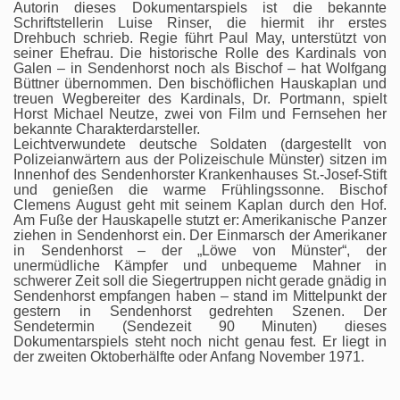
Autorin dieses Dokumentarspiels ist die bekannte
Schriftstellerin Luise Rinser, die hiermit ihr erstes
Drehbuch schrieb. Regie führt Paul May, unterstützt von
seiner Ehefrau. Die historische Rolle des Kardinals von
Galen – in Sendenhorst noch als Bischof – hat Wolfgang
Büttner übernommen. Den bischöflichen Hauskaplan und
treuen Wegbereiter des Kardinals, Dr. Portmann, spielt
Horst Michael Neutze, zwei von Film und Fernsehen her
bekannte Charakterdarsteller.
Leichtverwundete deutsche Soldaten (dargestellt von
Polizeianwärtern aus der Polizeischule Münster) sitzen im
Innenhof des Sendenhorster Krankenhauses St.-Josef-Stift
und genießen die warme Frühlingssonne. Bischof
Clemens August geht mit seinem Kaplan durch den Hof.
Am Fuße der Hauskapelle stutzt er: Amerikanische Panzer
ziehen in Sendenhorst ein. Der Einmarsch der Amerikaner
in Sendenhorst – der „Löwe von Münster“, der
unermüdliche Kämpfer und unbequeme Mahner in
schwerer Zeit soll die Siegertruppen nicht gerade gnädig in
Sendenhorst empfangen haben – stand im Mittelpunkt der
gestern in Sendenhorst gedrehten Szenen. Der
Sendetermin (Sendezeit 90 Minuten) dieses
Dokumentarspiels steht noch nicht genau fest. Er liegt in
der zweiten Oktoberhälfte oder Anfang November 1971.