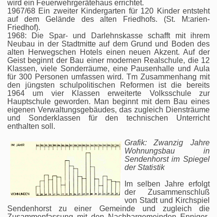
wird ein Feuerwehrgerätehaus errichtet.
1967/68 Ein zweiter Kindergarten für 120 Kinder entsteht
auf dem Gelände des alten Friedhofs. (St. M:arien-
Friedhof).
1968: Die Spar- und Darlehnskasse schafft mit ihrem
Neubau in der Stadtmitte auf dem Grund und Boden des
alten Herwegschen Hotels einen neuen Akzent. Auf der
Geist beginnt der Bau einer modernen Realschule, die 12
Klassen, viele Sonderräume, eine Pausenhalle und Aula
für 300 Personen umfassen wird. Tm Zusammenhang mit
den jüngsten schulpolitischen Reformen ist die bereits
1964 um vier Klassen erweiterte Volksschule zur
Hauptschule geworden. Man beginnt mit dem Bau eines
eigenen Verwaltungsgebäudes, das zugleich Diensträume
und Sonderklassen für den technischen Unterricht
enthalten soll.
Grafik: Zwanzig Jahre
Wohnungsbau in
Sendenhorst im Spiegel
der Statistik
Im selben Jahre erfolgt
der Zusammenschluß
von Stadt und Kirchspiel
Sendenhorst zu einer Gemeinde und zugleich die
Zusammenfassung mit den Nachbargemeinden Enniger-