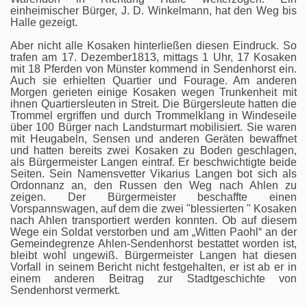
einheimischer Bürger, J. D. Winkelmann, hat den Weg bis
Halle gezeigt.
Aber nicht alle Kosaken hinterließen diesen Eindruck. So
trafen am 17. Dezember1813, mittags 1 Uhr, 17 Kosaken
mit 18 Pferden von Münster kommend in Sendenhorst ein.
Auch sie erhielten Quartier und Fourage. Am anderen
Morgen gerieten einige Kosaken wegen Trunkenheit mit
ihnen Quartiersleuten in Streit. Die Bürgersleute hatten die
Trommel ergriffen und durch Trommelklang in Windeseile
über 100 Bürger nach Landsturmart mobilisiert. Sie waren
mit Heugabeln, Sensen und anderen Geräten bewaffnet
und hatten bereits zwei Kosaken zu Boden geschlagen,
als Bürgermeister Langen eintraf. Er beschwichtigte beide
Seiten. Sein Namensvetter Vikarius Langen bot sich als
Ordonnanz an, den Russen den Weg nach Ahlen zu
zeigen. Der Bürgermeister beschaffte einen
Vorspannswagen, auf dem die zwei "blessierten " Kosaken
nach Ahlen transportiert werden konnten. Ob auf diesem
Wege ein Soldat verstorben und am „Witten Paohl“ an der
Gemeindegrenze Ahlen-Sendenhorst bestattet worden ist,
bleibt wohl ungewiß. Bürgermeister Langen hat diesen
Vorfall in seinem Bericht nicht festgehalten, er ist ab er in
einem anderen Beitrag zur Stadtgeschichte von
Sendenhorst vermerkt.