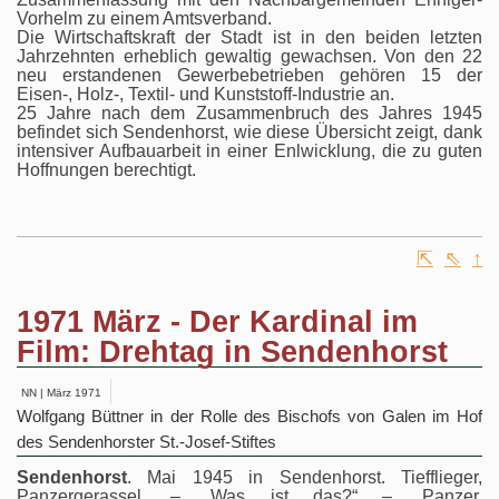
Vorhelm zu einem Amtsverband.
Die Wirtschaftskraft der Stadt ist in den beiden letzten
Jahrzehnten erheblich gewaltig gewachsen. Von den 22
neu erstandenen Gewerbebetrieben gehören 15 der
Eisen-, Holz-, Textil- und Kunststoff-Industrie an.
25 Jahre nach dem Zusammenbruch des Jahres 1945
befindet sich Sendenhorst, wie diese Übersicht zeigt, dank
intensiver Aufbauarbeit in einer Enlwicklung, die zu guten
Hoffnungen berechtigt.
⇱
⇖
↑
1971 März - Der Kardinal im
Film: Drehtag in Sendenhorst
NN | März 1971
Wolfgang Büttner in der Rolle des Bischofs von Galen im Hof
des Sendenhorster St.-Josef-Stiftes
Sendenhorst
. Mai 1945 in Sendenhorst. Tiefflieger,
Panzergerassel. – „Was ist das?“ – „Panzer,