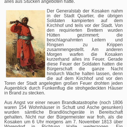
alles aus Stücken angeboten hätte.
Der Generalstab der Kosaken nahm
in der Stadt Quartier, die übrigen
Soldaten kampierten auf dem
Kirchhof und teils vor der Stadt. Von
den requirierten Brettern wurden
Hütten gezimmert; die
beschlagnahmten Leitern und
Ringsen zu Krippen
zusammengestellt. Am anderen
Morgen warfen die Kosaken
kurzerhand alles ins Feuer. Gerade
diese Feuer der Soldaten hatten die
Bürgerschaft die ganze Nacht
hindurch Wache halten lassen, denn
die auf dem Kirchhof und vor den
Toren der Stadt angelegten großen Feuer drohten jeden
Augenblick durch Funkenflug die strohgedeckten Häuser
in Brand zu stecken.
Aus Angst vor einer neuen Brandkatastrophe (noch 1806
waren 154 Wohnhäuser in Schutt und Asche gesunken)
wurden sämtliche Brandlöschgeräte in Bereitschaft
gehalten. Nicht nur der Bürgermeister war froh, als die
Kosaken um 6 Uhr morgens am 7. November 1813 über
Warendorf in Richtung Halle weiterzogen. Ein