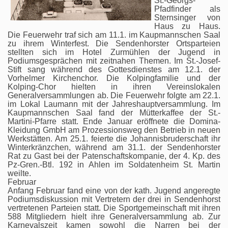
St.-Georgs-
Pfadfinder als
Sternsinger von
Haus zu Haus.
Die Feuerwehr traf sich am 11.1. im Kaupmannschen Saal
zu ihrem Winterfest. Die Sendenhorster Ortsparteien
stellten sich im Hotel Zurmühlen der Jugend in
Podiumsgesprächen mit zeitnahen Themen. Im St.-Josef-
Stift sang während des Gottesdienstes am 12.1. der
Vorhelmer Kirchenchor. Die Kolpingfamilie und der
Kolping-Chor hielten in ihren Vereinslokalen
Generalversammlungen ab. Die Feuerwehr folgte am 22.1.
im Lokal Laumann mit der Jahreshauptversammlung. Im
Kaupmannschen Saal fand der Mütterkaffee der St.-
Martini-Pfarre statt. Ende Januar eröffnete die Domina-
Kleidung GmbH am Prozessionsweg den Betrieb in neuen
Werkstätten. Am 25.1. feierte die Johannisbruderschaft ihr
Winterkränzchen, während am 31.1. der Sendenhorster
Rat zu Gast bei der Patenschaftskompanie, der 4. Kp. des
Pz-Gren.-Btl. 192 in Ahlen im Soldatenheim St. Martin
weilte.
Februar
Anfang Februar fand eine von der kath. Jugend angeregte
Podiumsdiskussion mit Vertretern der drei in Sendenhorst
vertretenen Parteien statt. Die Sportgemeinschaft mit ihren
588 Mitgliedern hielt ihre Generalversammlung ab. Zur
Karnevalszeit kamen sowohl die Narren bei der