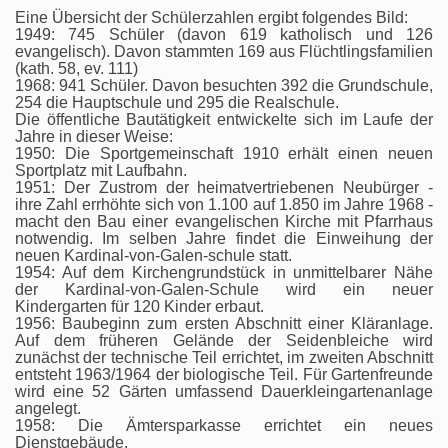
Eine Übersicht der Schülerzahlen ergibt folgendes Bild:
1949: 745 Schüler (davon 619 katholisch und 126
evangelisch). Davon stammten 169 aus Flüchtlingsfamilien
(kath. 58, ev. 111)
1968: 941 Schüler. Davon besuchten 392 die Grundschule,
254 die Hauptschule und 295 die Realschule.
Die öffentliche Bautätigkeit entwickelte sich im Laufe der
Jahre in dieser Weise:
1950: Die Sportgemeinschaft 1910 erhält einen neuen
Sportplatz mit Laufbahn.
1951: Der Zustrom der heimatvertriebenen Neubürger -
ihre Zahl errhöhte sich von 1.100 auf 1.850 im Jahre 1968 -
macht den Bau einer evangelischen Kirche mit Pfarrhaus
notwendig. Im selben Jahre findet die Einweihung der
neuen Kardinal-von-Galen-schule statt.
1954: Auf dem Kirchengrundstück in unmittelbarer Nähe
der Kardinal-von-Galen-Schule wird ein neuer
Kindergarten für 120 Kinder erbaut.
1956: Baubeginn zum ersten Abschnitt einer Kläranlage.
Auf dem früheren Gelände der Seidenbleiche wird
zunächst der technische Teil errichtet, im zweiten Abschnitt
entsteht 1963/1964 der biologische Teil. Für Gartenfreunde
wird eine 52 Gärten umfassend Dauerkleingartenanlage
angelegt.
1958: Die Ämtersparkasse errichtet ein neues
Dienstgebäude.