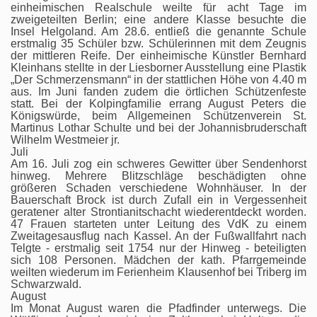
einheimischen Realschule weilte für acht Tage im
zweigeteilten Berlin; eine andere Klasse besuchte die
Insel Helgoland. Am 28.6. entließ die genannte Schule
erstmalig 35 Schüler bzw. Schülerinnen mit dem Zeugnis
der mittleren Reife. Der einheimische Künstler Bernhard
Kleinhans stellte in der Liesborner Ausstellung eine Plastik
„Der Schmerzensmann“ in der stattlichen Höhe von 4.40 m
aus. Im Juni fanden zudem die örtlichen Schützenfeste
statt. Bei der Kolpingfamilie errang August Peters die
Königswürde, beim Allgemeinen Schützenverein St.
Martinus Lothar Schulte und bei der Johannisbruderschaft
Wilhelm Westmeier jr.
Juli
Am 16. Juli zog ein schweres Gewitter über Sendenhorst
hinweg. Mehrere Blitzschläge beschädigten ohne
größeren Schaden verschiedene Wohnhäuser. In der
Bauerschaft Brock ist durch Zufall ein in Vergessenheit
geratener alter Strontianitschacht wiederentdeckt worden.
47 Frauen starteten unter Leitung des VdK zu einem
Zweitagesausflug nach Kassel. An der Fußwallfahrt nach
Telgte - erstmalig seit 1754 nur der Hinweg - beteiligten
sich 108 Personen. Mädchen der kath. Pfarrgemeinde
weilten wiederum im Ferienheim Klausenhof bei Triberg im
Schwarzwald.
August
Im Monat August waren die Pfadfinder unterwegs. Die