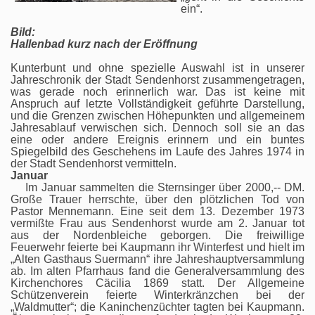
ein“.
Bild:
Hallenbad kurz nach der Eröffnung
Kunterbunt und ohne spezielle Auswahl ist in unserer
Jahreschronik der Stadt Sendenhorst zusammengetragen,
was gerade noch erinnerlich war. Das ist keine mit
Anspruch auf letzte Vollständigkeit geführte Darstellung,
und die Grenzen zwischen Höhepunkten und allgemeinem
Jahresablauf verwischen sich. Dennoch soll sie an das
eine oder andere Ereignis erinnern und ein buntes
Spiegelbild des Geschehens im Laufe des Jahres 1974 in
der Stadt Sendenhorst vermitteln.
Januar
Im Januar sammelten die Sternsinger über 2000,-- DM.
Große Trauer herrschte, über den plötzlichen Tod von
Pastor Mennemann. Eine seit dem 13. Dezember 1973
vermißte Frau aus Sendenhorst wurde am 2. Januar tot
aus der Nordenbleiche geborgen. Die freiwillige
Feuerwehr feierte bei Kaupmann ihr Winterfest und hielt im
„Alten Gasthaus Suermann“ ihre Jahreshauptversammlung
ab. Im alten Pfarrhaus fand die Generalversammlung des
Kirchenchores Cäcilia 1869 statt. Der Allgemeine
Schützenverein feierte Winterkränzchen bei der
„Waldmutter“; die Kaninchenzüchter tagten bei Kaupmann.