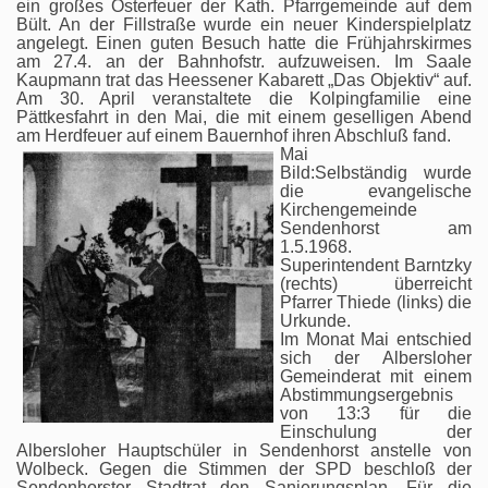
ein großes Osterfeuer der Kath. Pfarrgemeinde auf dem
Bült. An der Fillstraße wurde ein neuer Kinderspielplatz
angelegt. Einen guten Besuch hatte die Frühjahrskirmes
am 27.4. an der Bahnhofstr. aufzuweisen. Im Saale
Kaupmann trat das Heessener Kabarett „Das Objektiv“ auf.
Am 30. April veranstaltete die Kolpingfamilie eine
Pättkesfahrt in den Mai, die mit einem geselligen Abend
am Herdfeuer auf einem Bauernhof ihren Abschluß fand.
Mai
Bild:Selbständig wurde
die evangelische
Kirchengemeinde
Sendenhorst am
1.5.1968.
Superintendent Barntzky
(rechts) überreicht
Pfarrer Thiede (links) die
Urkunde.
Im Monat Mai entschied
sich der Albersloher
Gemeinderat mit einem
Abstimmungsergebnis
von 13:3 für die
Einschulung der
Albersloher Hauptschüler in Sendenhorst anstelle von
Wolbeck. Gegen die Stimmen der SPD beschloß der
Sendenhorster Stadtrat den Sanierungsplan. Für die