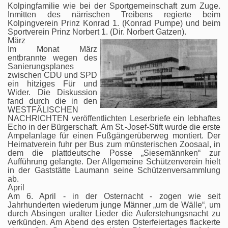
Kolpingfamilie wie bei der Sportgemeinschaft zum Zuge.
Inmitten des närrischen Treibens regierte beim
Kolpingverein Prinz Konrad 1. (Konrad Pumpe) und beim
Sportverein Prinz Norbert 1. (Dir. Norbert Gatzen).
März
Im Monat März
entbrannte wegen des
Sanierungsplanes
zwischen CDU und SPD
ein hitziges Für und
Wider. Die Diskussion
fand durch die in den
WESTFÄLISCHEN
NACHRICHTEN veröffentlichten Leserbriefe ein lebhaftes
Echo in der Bürgerschaft. Am St.-Josef-Stift wurde die erste
Ampelanlage für einen Fußgängerüberweg montiert. Der
Heimatverein fuhr per Bus zum münsterischen Zoosaal, in
dem die plattdeutsche Posse „Siesemännken“ zur
Aufführung gelangte. Der Allgemeine Schützenverein hielt
in der Gaststätte Laumann seine Schützenversammlung
ab.
April
Am 6. April - in der Osternacht - zogen wie seit
Jahrhunderten wiederum junge Männer „um de Wälle“, um
durch Absingen uralter Lieder die Auferstehungsnacht zu
verkünden. Am Abend des ersten Osterfeiertages flackerte