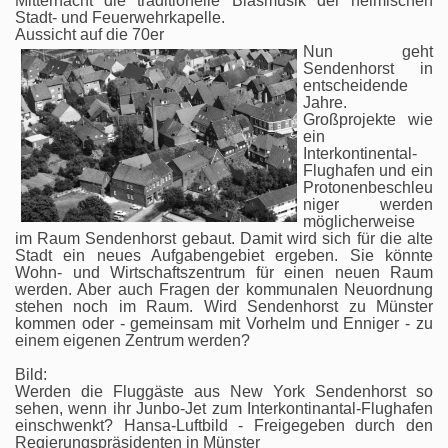
Mitternacht die traditionelle Blasmusik der heimischen
Stadt- und Feuerwehrkapelle.
Aussicht auf die 70er
Nun geht
Sendenhorst in
entscheidende
Jahre.
Großprojekte wie
ein
Interkontinental-
Flughafen und ein
Protonenbeschleu
niger werden
möglicherweise
im Raum Sendenhorst gebaut. Damit wird sich für die alte
Stadt ein neues Aufgabengebiet ergeben. Sie könnte
Wohn- und Wirtschaftszentrum für einen neuen Raum
werden. Aber auch Fragen der
kommunalen Neuordnung
stehen noch im Raum. Wird Sendenhorst zu Münster
kommen oder - gemeinsam mit Vorhelm und Enniger - zu
einem eigenen Zentrum werden?
Bild:
Werden die Fluggäste aus New York Sendenhorst so
sehen, wenn ihr Junbo-Jet zum Interkontinantal-Flughafen
einschwenkt? Hansa-Luftbild - Freigegeben durch den
Regierungspräsidenten in Münster