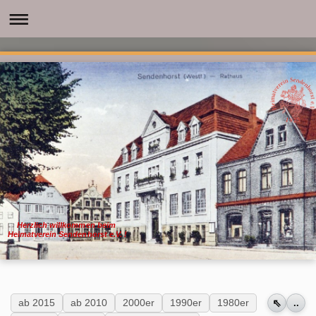
Herzlich willkommen beim
Heimatverein Sendenhorst e.V. !
⇖
ab 2015
ab 2010
2000er
1990er
1980er
..