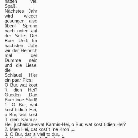
hatten viel
Spaß!
Nächstes Jahr
wird wieder
gesungen, also
üben! Sprung
nach unten auf
der Seite: Der
Buer Und: Im
nächsten Jahr
wir der Heinrich
mal der
Dumme sein
und die Liesel
die
Schlaue! Hier
ein paar Pics:
O Bur, wat kost
´t dien Hei?
Gueden Dag
Buer inne Stadt!
1. O Bur, wat
kost´t dien Hei,
o Bur, wat kost
´t dien Kärmis-
Hei, jucheissa-vivat Kärmis-Hei, o Bur, wat kost´t dien Hei?
2. Mien Hei, dat kost´t ´ne Kron´,...
3. O Bur, dat is viell to dür,...