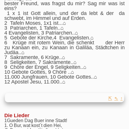
bester Freund, was fragst du mir? Sag mir was ist
eins?
1 x 1 ist Gott allein, und der da lebt & der da
schwebt, im Himmel und auf Erden.
2 Tafeln Moses, 1x1 ist...⌂
3 Patriarchen, 1 Tafeln..⌂
4 Evangelisten, 3 Patriarchen..⌂
5 Gebote der Kirche,4 Evangelisten.⌂
6 Krüge mit rotem Wein, die schenkt der Herr
zu Kanaan ein, zu Kanaan in Galiläa, Städtchen in
Judäa..⌂
7 Sakramente, 6 Krüge..⌂
8 Seligkeiten, 7 Sakramente..⌂
9 Chöre der Engel, 9 Seligkeiten..⌂
10 Gebote Gottes, 9 Chöre ..⌂
11.000 Jungfrauen, 10 Gebote Gottes..⌂
12 Apostel Jesu, 11.000..⌂
⇱
⇖
↑
Die Lieder
1Gueden Dag Buer inne Stadt!
1. O Bur, wat kost´t dien Hei,