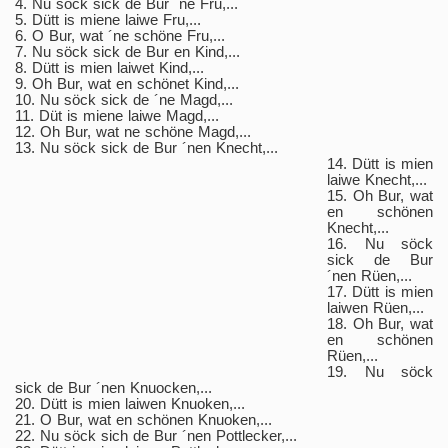
4. Nu söck sick de Bur ´ne Fru,...
5. Dütt is miene laiwe Fru,...
6. O Bur, wat ´ne schöne Fru,...
7. Nu söck sick de Bur en Kind,...
8. Dütt is mien laiwet Kind,...
9. Oh Bur, wat en schönet Kind,...
10. Nu söck sick de ´ne Magd,...
11. Düt is miene laiwe Magd,...
12. Oh Bur, wat ne schöne Magd,...
13. Nu söck sick de Bur ´nen Knecht,...
14. Dütt is mien
laiwe Knecht,...
15. Oh Bur, wat
en schönen
Knecht,...
16. Nu söck
sick de Bur
´nen Rüen,...
17. Dütt is mien
laiwen Rüen,...
1
8. Oh Bur, wat
en schönen
Rüen,...
19. Nu söck
sick de Bur ´nen
Knuocken,...
20. Dütt is mien laiwen Knuoken,...
21. O Bur, wat en schönen Knuoken,...
22. Nu söck sich de Bur ´nen Pottlecker,...