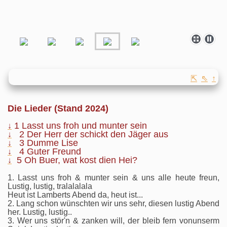
⇱
⇖
↑
Die Lieder (Stand 2024)
1 Lasst uns froh und munter sein
↓
2 Der Herr der schickt den Jäger aus
↓
3 Dumme Lise
↓
4 Guter Freund
↓
5 Oh Buer, wat kost dien Hei?
↓
1. Lasst uns froh & munter sein & uns alle heute freun,
Lustig, lustig, tralalalala
Heut ist Lamberts Abend da, heut ist...
2. Lang schon wünschten wir uns sehr, diesen lustig Abend
her. Lustig, lustig..
3. Wer uns stör'n & zanken will, der bleib fern vonunserm