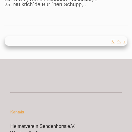
25. Nu krich´de Bur ´nen Schupp,..
⇱
⇖
↑
Kontakt
Heimatverein Sendenhorst e.V.