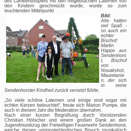
des Lambertusspiels mit den mitgebrachten Laternen von
den Kindern geschmückt wurde, wurde so zum
leuchtenden Mittelpunkt
Bild
:
Alle hatten
viel Spaß -
so auch ein
echter
Bischof:
Martin
Happe aus
Sendenhors
t, Bischof
von
Nouakshot,
Mauretanie
n, der sich
in seine
Sendenhorster Kindheit zurück versetzt fühlte
.
„So viele schöne Laternen und einige sind sogar mir
echten Kerzen beleuchtet“, freute sich Marion Pumpe, die
auch in diesem Jahr die Moderation übernahm.
Nach einer kurzen Begrüßung durch Vorsitzenden
Christian Hölscher und einem großen Dank an den
Jugendmusikzug der Freiwilligen Feuerwehr Sendenhorst,
welche diesen urmünsterländischen Brauch musikalisch