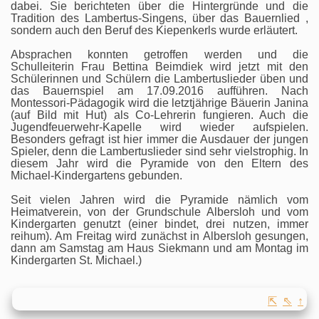
dabei. Sie berichteten über die Hintergründe und die
Tradition des Lambertus-Singens, über das Bauernlied ,
sondern auch den Beruf des Kiepenkerls wurde erläutert.
Absprachen konnten getroffen werden und die
Schulleiterin Frau Bettina Beimdiek wird jetzt mit den
Schülerinnen und Schülern die Lambertuslieder üben und
das Bauernspiel am 17.09.2016 aufführen. Nach
Montessori-Pädagogik wird die letztjährige Bäuerin Janina
(auf Bild mit Hut) als Co-Lehrerin fungieren. Auch die
Jugendfeuerwehr-Kapelle wird wieder aufspielen.
Besonders gefragt ist hier immer die Ausdauer der jungen
Spieler, denn die Lambertuslieder sind sehr vielstrophig. In
diesem Jahr wird die Pyramide von den Eltern des
Michael-Kindergartens gebunden.
Seit vielen Jahren wird die Pyramide nämlich vom
Heimatverein, von der Grundschule Albersloh und vom
Kindergarten genutzt (einer bindet, drei nutzen, immer
reihum). Am Freitag wird zunächst in Albersloh gesungen,
dann am Samstag am Haus Siekmann und am Montag im
Kindergarten St. Michael.)
⇱
⇖
↑