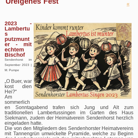
Ureigenes Fest
«
2023 -
Lambertu
s
putzmunt
er - mit
echtem
Bischof
Sendenhorst im
September 2023 |
M. Pumpe
„O Buer, war
kost dien
Hei?“
Am
sommerlich
en Sonntagabend trafen sich Jung und Alt zum
traditionellen Lambertussingen im Garten des Haus
Siekmann, zudem der Heimatverein Sendenhorst herzlich
eingeladen hatte.
Die von den Mitgliedern des Sendenhorster Heimatvereins
mit Tannengrün umwickelte Pyramide, welche zu Beginn