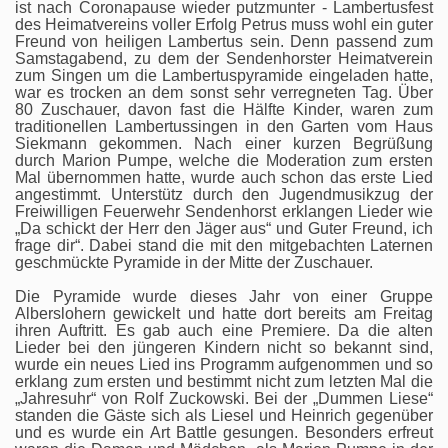
ist nach Coronapause wieder putzmunter - Lambertusfest
des Heimatvereins voller Erfolg Petrus muss wohl ein guter
Freund von heiligen Lambertus sein. Denn passend zum
Samstagabend, zu dem der Sendenhorster Heimatverein
zum Singen um die Lambertuspyramide eingeladen hatte,
war es trocken an dem sonst sehr verregneten Tag. Über
80 Zuschauer, davon fast die Hälfte Kinder, waren zum
traditionellen Lambertussingen in den Garten vom Haus
Siekmann gekommen. Nach einer kurzen Begrüßung
durch Marion Pumpe, welche die Moderation zum ersten
Mal übernommen hatte, wurde auch schon das erste Lied
angestimmt. Unterstütz durch den Jugendmusikzug der
Freiwilligen Feuerwehr Sendenhorst erklangen Lieder wie
„Da schickt der Herr den Jäger aus“ und Guter Freund, ich
frage dir“. Dabei stand die mit den mitgebachten Laternen
geschmückte Pyramide in der Mitte der Zuschauer.
Die Pyramide wurde dieses Jahr von einer Gruppe
Alberslohern gewickelt und hatte dort bereits am Freitag
ihren Auftritt. Es gab auch eine Premiere. Da die alten
Lieder bei den jüngeren Kindern nicht so bekannt sind,
wurde ein neues Lied ins Programm aufgenommen und so
erklang zum ersten und bestimmt nicht zum letzten Mal die
„Jahresuhr“ von Rolf Zuckowski. Bei der „Dummen Liese“
standen die Gäste sich als Liesel und Heinrich gegenüber
und es wurde ein Art Battle gesungen. Besonders erfreut