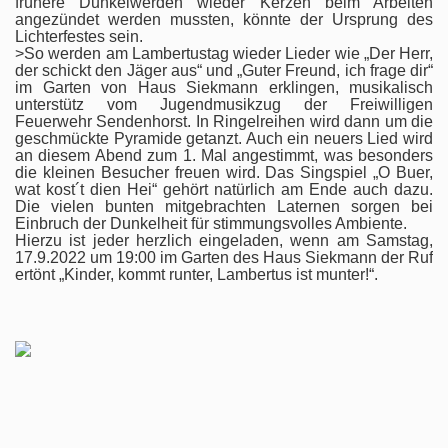
frühere Dunkelwerden wieder Kerzen beim Arbeiten
angezündet werden mussten, könnte der Ursprung des
Lichterfestes sein.
>So werden am Lambertustag wieder Lieder wie „Der Herr,
der schickt den Jäger aus“ und „Guter Freund, ich frage dir“
im Garten von Haus Siekmann erklingen, musikalisch
unterstütz vom Jugendmusikzug der Freiwilligen
Feuerwehr Sendenhorst. In Ringelreihen wird dann um die
geschmückte Pyramide getanzt. Auch ein neuers Lied wird
an diesem Abend zum 1. Mal angestimmt, was besonders
die kleinen Besucher freuen wird. Das Singspiel „O Buer,
wat kost´t dien Hei“ gehört natürlich am Ende auch dazu.
Die vielen bunten mitgebrachten Laternen sorgen bei
Einbruch der Dunkelheit für stimmungsvolles Ambiente.
Hierzu ist jeder herzlich eingeladen, wenn am Samstag,
17.9.2022 um 19:00 im Garten des Haus Siekmann der Ruf
ertönt „Kinder, kommt runter, Lambertus ist munter!“.