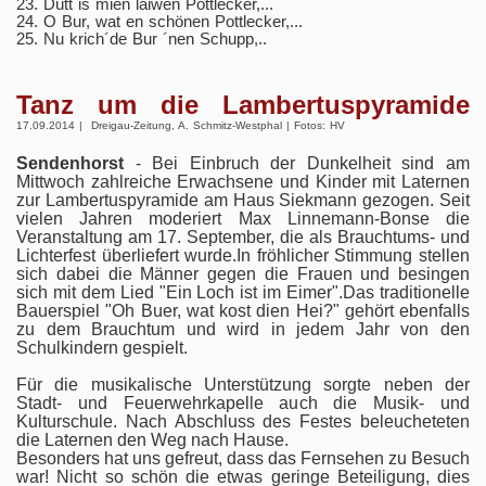
23. Dütt is mien laiwen Pottlecker,...
24. O Bur, wat en schönen Pottlecker,...
25. Nu krich´de Bur ´nen Schupp,..
Tanz um die Lambertuspyramide
17.09.2014 | Dreigau-Zeitung, A. Schmitz-Westphal | Fotos: HV
Sendenhorst
- Bei Einbruch der Dunkelheit sind am
Mittwoch zahlreiche Erwachsene und Kinder mit Laternen
zur Lambertuspyramide am Haus Siekmann gezogen. Seit
vielen Jahren moderiert Max Linnemann-Bonse die
Veranstaltung am 17. September, die als Brauchtums- und
Lichterfest überliefert wurde.In fröhlicher Stimmung stellen
sich dabei die Männer gegen die Frauen und besingen
sich mit dem Lied "Ein Loch ist im Eimer".Das traditionelle
Bauerspiel "Oh Buer, wat kost dien Hei?" gehört ebenfalls
zu dem Brauchtum und wird in jedem Jahr von den
Schulkindern gespielt.
Für die musikalische Unterstützung sorgte neben der
Stadt- und Feuerwehrkapelle auch die Musik- und
Kulturschule. Nach Abschluss des Festes beleucheteten
die Laternen den Weg nach Hause.
Besonders hat uns gefreut, dass das Fernsehen zu Besuch
war! Nicht so schön die etwas geringe Beteiligung, dies