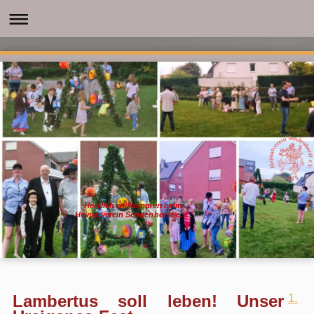
Herzlich willkommen beim
Heimatverein Sendenhorst e.V. !
Lambertus soll leben! Unser
1.