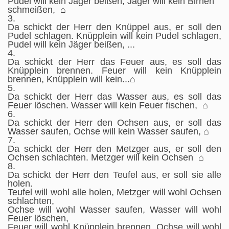
Pudel will kein Jäger beißen, Jäger will kein Birnen
schmeißen, ⌂
3.
Da schickt der Herr den Knüppel aus, er soll den
Pudel schlagen. Knüpplein will kein Pudel schlagen,
Pudel will kein Jäger beißen, ...
4.
Da schickt der Herr das Feuer aus, es soll das
Knüpplein brennen. Feuer will kein Knüpplein
brennen, Knüpplein will kein...⌂
5.
Da schickt der Herr das Wasser aus, es soll das
Feuer löschen. Wasser will kein Feuer fischen, ⌂
6.
Da schickt der Herr den Ochsen aus, er soll das
Wasser saufen, Ochse will kein Wasser saufen, ⌂
7.
Da schickt der Herr den Metzger aus, er soll den
Ochsen schlachten. Metzger will kein Ochsen ⌂
8.
Da schickt der Herr den Teufel aus, er soll sie alle
holen.
Teufel will wohl alle holen, Metzger will wohl Ochsen
schlachten,
Ochse will wohl Wasser saufen, Wasser will wohl
Feuer löschen,
Feuer will wohl Knüpplein brennen, Ochse will wohl