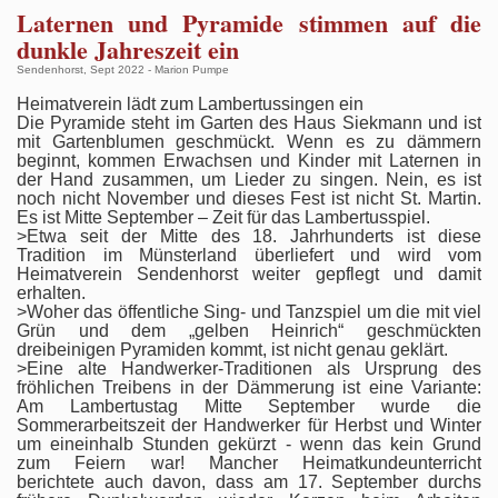
Laternen und Pyramide stimmen auf die
dunkle Jahreszeit ein
Sendenhorst, Sept 2022 - Marion Pumpe
Heimatverein lädt zum Lambertussingen ein
Die Pyramide steht im Garten des Haus Siekmann und ist
mit Gartenblumen geschmückt. Wenn es zu dämmern
beginnt, kommen Erwachsen und Kinder mit Laternen in
der Hand zusammen, um Lieder zu singen. Nein, es ist
noch nicht November und dieses Fest ist nicht St. Martin.
Es ist Mitte September – Zeit für das Lambertusspiel.
>Etwa seit der Mitte des 18. Jahrhunderts ist diese
Tradition im Münsterland überliefert und wird vom
Heimatverein Sendenhorst weiter gepflegt und damit
erhalten.
>Woher das öffentliche Sing- und Tanzspiel um die mit viel
Grün und dem „gelben Heinrich“ geschmückten
dreibeinigen Pyramiden kommt, ist nicht genau geklärt.
>Eine alte Handwerker-Traditionen als Ursprung des
fröhlichen Treibens in der Dämmerung ist eine Variante:
Am Lambertustag Mitte September wurde die
Sommerarbeitszeit der Handwerker für Herbst und Winter
um eineinhalb Stunden gekürzt - wenn das kein Grund
zum Feiern war! Mancher Heimatkundeunterricht
berichtete auch davon, dass am 17. September durchs