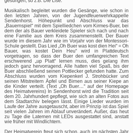
gesungen, so z.B. Die Lise.
Musikalisch begleitet wurden die Gesänge, wie schon in
den letzten Jahren, von der Jugendfeuerwehrkappelle
Sendenhorst. Höhepunkt und Abschluss war das
„Bauernspiel“ mit dem Spielliedchen vom Kirmes-Buer, bei
dem der als Bauer verkleidete Spieler sich nach und nach
eine Familie aus dem Kreis zusammenstellt. Der Bauer
wurde im diesem Jahr wie im Vorjahr von der Montessori-
Schule gestellt. Das Lied „Oh Buer was kost dien Hei“ = Oh
Bauer, was kostet Dein Heu“ wird in Plattdeutsch
vorgetragen, so dass der Buer den umfangreichen Text
erschwerend „up Platt“ lernen muss, dies gelang ihm
jedoch ganz hervorragend. Alle hatten viel Spaß, bis der
Buer abschließend seinen Pottlecker gefunden hatte. Zum
Abschluss wurden vom Kiepenkerl J. Strohbücker und
seinen Mitstreitern Äpfel und Birnen aus seiner Kiepe an
die Kinder verteilt. (Text „Oh Buer…“ auf der Homepage
des Heimatvereins) In Sendenhorst wird die Tradition seit
dem 20. Jahrhundert gepflegt, wie sich an alten Fotos aus
dem Stadtarchiv belegen lässt. Einige Lieder wurden im
Laufe der Jahre ausgetauscht, aber im Prinzip ist das Spiel
seit vielen Jahren im Ablauf unverändert. Außer, das heut
zu Tage die Laternen mit LEDs ausgestattet sind, anstatt
wie früher mit Windlichtern.
Der Heimatverein freut sich schon, auch im nächsten Jahr