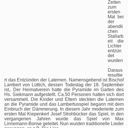
Zeiten
zum
ersten
Mal bei
der
abendli
chen
Stallarb
eit die
Lichter
entzün
det
wurden
.
Daraus
resultie
rt das Entzünden der Laternen. Namensgebend ist Bischof
Lambert von Lüttich, dessen Todestag der 18. September
ist,. Der Heimatverein hatte die Pyramide im Garten des
Hs. Siekmann aufgestellt. Ca.50 Personen hatten sich dort
versammelt. Die Kinder und Eltern steckten die Laternen
an die Pyramide und das Lambertusspiel begann mit dem
Einbruch der Dämmerung. In diesem Jahr moderierte zum
ersten Mal Kiepenkerl Josef Strohbücker das Spiel, in den
vergangenen Jahren wurde das Spiel von Max
Linnemann-Bonse geleitet. Nun wurden traditionelle Lieder