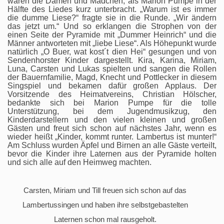
waren die Damen und Mädchen, als Marion Pumpe in der
Hälfte des Liedes kurz unterbracht. „Warum ist es immer
die dumme Liese?“ fragte sie in die Runde. „Wir ändern
das jetzt um.“ Und so erklangen die Strophen von der
einen Seite der Pyramide mit „Dummer Heinrich“ und die
Männer antworteten mit „liebe Liese“. Als Höhepunkt wurde
natürlich „O Buer, wat kost´t dien Hei“ gesungen und von
Sendenhorster Kinder dargestellt. Kira, Karina, Miriam,
Luna, Carsten und Lukas spielten und sangen die Rollen
der Bauernfamilie, Magd, Knecht und Pottlecker in diesem
Singspiel und bekamen dafür großen Applaus. Der
Vorsitzende des Heimatvereins, Christian Hölscher,
bedankte sich bei Marion Pumpe für die tolle
Unterstützung, bei dem Jugendmusikzug, den
Kinderdarstellern und den vielen kleinen und großen
Gästen und freut sich schon auf nächstes Jahr, wenn es
wieder heißt „Kinder, kommt runter. Lambertus ist munter!“
Am Schluss wurden Äpfel und Birnen an alle Gäste verteilt,
bevor die Kinder ihre Laternen aus der Pyramide holten
und sich alle auf den Heimweg machten.
Carsten, Miriam und Till freuen sich schon auf das
Lambertussingen und haben ihre selbstgebastelten
Laternen schon mal rausgeholt.