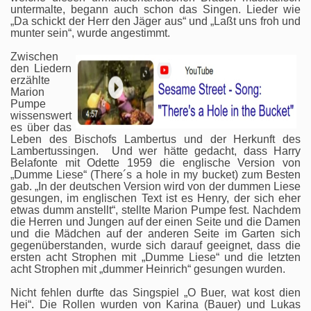
untermalte, begann auch schon das Singen. Lieder wie
„Da schickt der Herr den Jäger aus“ und „Laßt uns froh und
munter sein“, wurde angestimmt.
Zwischen
den Liedern
erzählte
Marion
Pumpe
wissenswert
es über das
Leben des Bischofs Lambertus und der Herkunft des
Lambertussingen. Und wer hätte gedacht, dass Harry
Belafonte mit Odette 1959 die englische Version von
„Dumme Liese“ (There´s a hole in my bucket) zum Besten
gab. „In der deutschen Version wird von der dummen Liese
gesungen, im englischen Text ist es Henry, der sich eher
etwas dumm anstellt“, stellte Marion Pumpe fest. Nachdem
die Herren und Jungen auf der einen Seite und die Damen
und die Mädchen auf der anderen Seite im Garten sich
gegenüberstanden, wurde sich darauf geeignet, dass die
ersten acht Strophen mit „Dumme Liese“ und die letzten
acht Strophen mit „dummer Heinrich“ gesungen wurden.
Nicht fehlen durfte das Singspiel „O Buer, wat kost dien
Hei“. Die Rollen wurden von Karina (Bauer) und Lukas