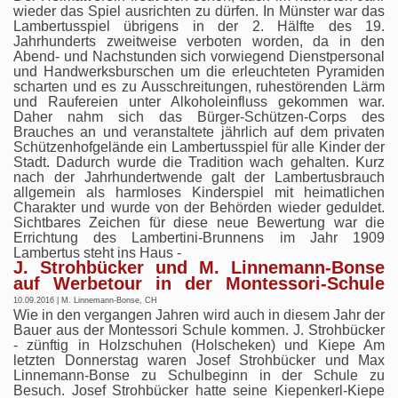
wieder das Spiel ausrichten zu dürfen. In Münster war das
Lambertusspiel übrigens in der 2. Hälfte des 19.
Jahrhunderts zweitweise verboten worden, da in den
Abend- und Nachstunden sich vorwiegend Dienstpersonal
und Handwerksburschen um die erleuchteten Pyramiden
scharten und es zu Ausschreitungen, ruhestörenden Lärm
und Raufereien unter Alkoholeinfluss gekommen war.
Daher nahm sich das Bürger-Schützen-Corps des
Brauches an und veranstaltete jährlich auf dem privaten
Schützenhofgelände ein Lambertusspiel für alle Kinder der
Stadt. Dadurch wurde die Tradition wach gehalten. Kurz
nach der Jahrhundertwende galt der Lambertusbrauch
allgemein als harmloses Kinderspiel mit heimatlichen
Charakter und wurde von der Behörden wieder geduldet.
Sichtbares Zeichen für diese neue Bewertung war die
Errichtung des Lambertini-Brunnens im Jahr 1909
Lambertus steht ins Haus -
J. Strohbücker und M. Linnemann-Bonse
auf Werbetour in der Montessori-Schule
10.09.2016 | M. Linnemann-Bonse, CH
Wie in den vergangen Jahren wird auch in diesem Jahr der
Bauer aus der Montessori Schule kommen. J. Strohbücker
- zünftig in Holzschuhen (Holscheken) und Kiepe Am
letzten Donnerstag waren Josef Strohbücker und Max
Linnemann-Bonse zu Schulbeginn in der Schule zu
Besuch. Josef Strohbücker hatte seine Kiepenkerl-Kiepe