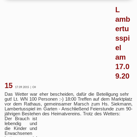
L
amb
ertu
sspi
el
am
17.0
9.20
15
17.09.2015 | CH
Das Wetter war eher bescheiden, dafür die Beteiligung sehr
gut! Lt. WN 100 Personen :-) 18:00 Treffen auf dem Marktplatz
vor dem Rathaus, gemeinsamer Marsch zum Hs. Siekmann,
Lambertusspiel im Garten - Anschließend Feierstunde zum 90-
jährigen Bestehen des Heimatvereins. Trotz des Wetters:
Der Brauch ist
lebendig und
die Kinder und
Erwachsenen