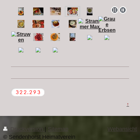
↑
Druckversion
|
Sitemap
Webansicht
© Sendenhorst Heimatverein