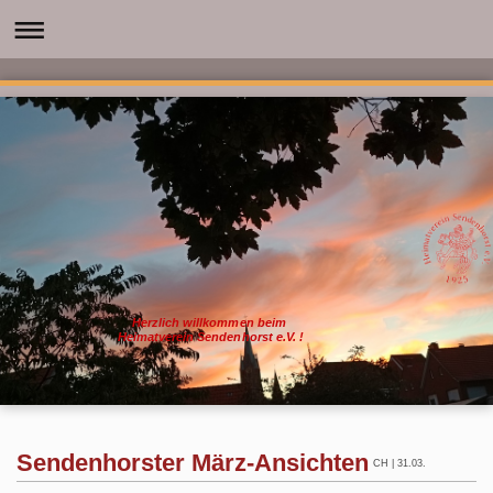
Herzlich willkommen beim
Heimatverein Sendenhorst e.V. !
Sendenhorster März-Ansichten
CH | 31.03.