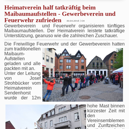
Heimatverein half tatkräftig beim
Maibaumaufstellen - Gewerbeverein und
Feuerwehr zufrieden
30.04.2016 | CH
Gewerbeverein und Feuerwehr organisieren tünftiges
Maibaumaufstellen. Der Heimatverein leistete tatkräftige
Unterstützung, geanuso wie die zahlreichen Zuschauer.
Die Freiwillige Feuerwehr und der Gewe
rbeverein hatten
zum traditionellen
Maibaum-
Aufstellen
geladen und alle
packten mit an.
Unter der Leitung
von Josef
Strohbücker vom
Heimatverein
Sendenhorst
wurde der 12m
hohe Mast binnen
kürzester Zeit mit
den
Vereinsemblemen
und Zunftzeichen