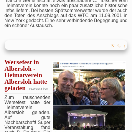
manche Gemeinschaft etwas abschauen! C. Hölscher vom
Heimatverein konnte noch ein paar zusätzliche historische
Infos liefern. Bei besten Spätsommerwetter wurde der auch
den Toten des Anschlags auf das WTC am 11.09.2001 in
New York gedacht. Eine sehr verbindende Begegnung und
ein schöner Austausch.
⇱
⇖
↑
Wersefest in
Albersloh -
Heimatverein
Albersloh hatte
geladen
03.09.2016 | CH
Zum rauschenden
Wersefest hatte der
Heimatverein
Albersloh geladen.
Auf gute
Nachbarschaft! Super
Veranstaltung fand