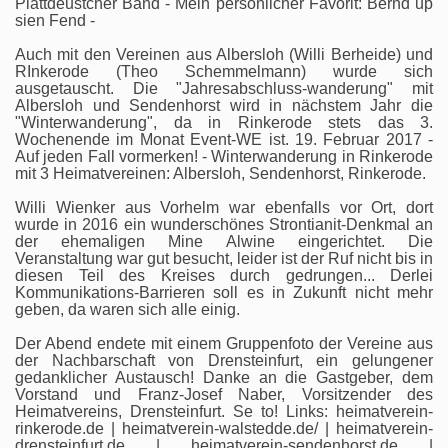
Plattdeustcher Band - Mein persönlicher Favorit: Bernd up
sien Fend -
Auch mit den Vereinen aus Albersloh (Willi Berheide) und
RInkerode (Theo Schemmelmann) wurde sich
ausgetauscht. Die "Jahresabschluss-wanderung" mit
Albersloh und Sendenhorst wird in nächstem Jahr die
"Winterwanderung", da in Rinkerode stets das 3.
Wochenende im Monat Event-WE ist. 19. Februar 2017 -
Auf jeden Fall vormerken! - Winterwanderung in Rinkerode
mit 3 Heimatvereinen: Albersloh, Sendenhorst, Rinkerode.
Willi Wienker aus Vorhelm war ebenfalls vor Ort, dort
wurde in 2016 ein wunderschönes Strontianit-Denkmal an
der ehemaligen Mine Alwine eingerichtet. Die
Veranstaltung war gut besucht, leider ist der Ruf nicht bis in
diesen Teil des Kreises durch gedrungen... Derlei
Kommunikations-Barrieren soll es in Zukunft nicht mehr
geben, da waren sich alle einig.
Der Abend endete mit einem Gruppenfoto der Vereine aus
der Nachbarschaft von Drensteinfurt, ein gelungener
gedanklicher Austausch! Danke an die Gastgeber, dem
Vorstand und Franz-Josef Naber, Vorsitzender des
Heimatvereins, Drensteinfurt. Se to! Links: heimatverein-
rinkerode.de | heimatverein-walstedde.de/ | heimatverein-
drensteinfurt.de | heimatverein-sendenhorst.de |