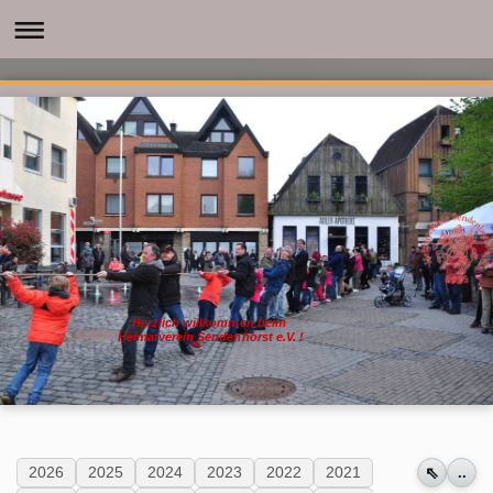
Herzlich willkommen beim
Heimatverein Sendenhorst e.V. !
⇖
2026
2025
2024
2023
2022
2021
..