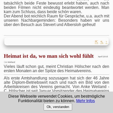
tatsächlich beide Feste bewusst erlebt haben, auch nach
beiden Filmen nicht eindeutig beantwortet werden. Man
kam zum Schluss, dass beide schön waren.
Der Abend bot reichlich Raum für Gespräche, u.a. auch mit
unseren Nachbargeminden: Besonders haben wir uns
über den Besuch aus Stevert und Albersloh gefreut!
⇱
⇖
↑
Heimat ist da, wo man sich wohl fühlt
April 2016
| A. Weiland
Vieles läuft schon gut, meint Christian Hölscher nach den
ersten Monaten an der Spitze des Heimatvereins.
Als erste Amtshandlung sozusagen hat sich der 46 Jahre
alte Diplom-Betriebswirt nach und nach ein Bild von den
Arbeitskreisen des Vereins gemacht. Von Anke Weiland -
C. Hölscher ist seit Januar Vo
rsitzender des Heimatvereins
-
Diese Webseite verwendet Cookies, um bestmögliche
Funktionalität bieten zu können.
Mehr Infos
Ok, verstanden