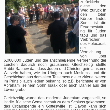
zurückkehrt,
diese den
Weg zurück in
den toten
Körper findet.
Somit ist die
Feuerbestattu
ng für Juden
tabu und das
Verbrechen
des Holocaust,
der
Vernichtung
von über
6.000.000 Juden und die anschließende Verbrennung der
Leichen dadurch noch grausamer. Gleichzeitig stellte
Rabbi Babaev dar, dass Juden und Christen geimainsame
Wurzeln haben, wie im Übrigen auch Moslems, und die
Geschichten aus dem alten Testament die er zitierte, waren
im Prinzip auch jedem bekannt. so z.B. berichtete er von
Abraham, seinem Sohn Isaak oder auch Daniel aus der
Löwengrube.
Gleichzeitig wurde das moderne Judentum vorgestellt, so
ist die Jüdische Gemeinschaft zu dem Schluss gekommen,
das Organspende ein Gotteswille ist! Davon kann sich