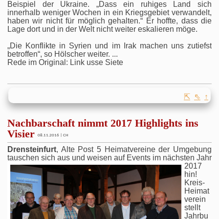
Beispiel der Ukraine. „Dass ein ruhiges Land sich
innerhalb weniger Wochen in ein Kriegsgebiet verwandelt,
haben wir nicht für möglich gehalten.“ Er hoffte, dass die
Lage dort und in der Welt nicht weiter eskalieren möge.
„Die Konflikte in Syrien und im Irak machen uns zutiefst
betroffen“, so Hölscher weiter. ...
Rede im Original: Link usse Siete
⇱
⇖
↑
Nachbarschaft nimmt 2017 Highlights ins
Visier
08.11.2016 | CH
Drensteinfurt
, Alte Post 5 Heimatvereine der Umgebung
tauschen sich aus und weisen
auf Events im nächsten Jahr
2017
hin!
Kreis-
Heimat
verein
stellt
Jahrbu