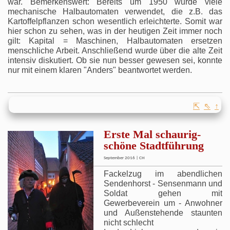
war. Bemerkenswert: Bereits um 1950 wurde viele
mechanische Halbautomaten verwendet, die z.B. das
Kartoffelpflanzen schon wesentlich erleichterte. Somit war
hier schon zu sehen, was in der heutigen Zeit immer noch
gilt: Kapital = Maschinen, Halbautomaten ersetzen
menschliche Arbeit. Anschließend wurde über die alte Zeit
intensiv diskutiert. Ob sie nun besser gewesen sei, konnte
nur mit einem klaren "Anders" beantwortet werden.
⇱
⇖
↑
Erste Mal schaurig-
schöne Stadtführung
September 2016 | CH
Fackelzug im abendlichen
Sendenhorst - Sensenmann und
Soldat gehen mit
Gewerbeverein um - Anwohner
und Außenstehende staunten
nicht schlecht