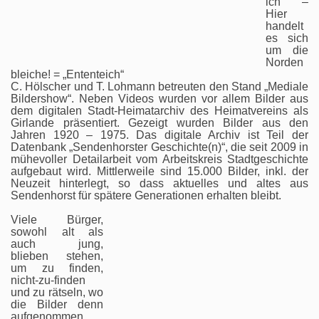
ich –
Hier
handelt
es sich
um die
Norden
bleiche! = „Ententeich“
C. Hölscher und T. Lohmann betreuten den Stand „Mediale
Bildershow“. Neben Videos wurden vor allem Bilder aus
dem digitalen Stadt-Heimatarchiv des Heimatvereins als
Girlande präsentiert. Gezeigt wurden Bilder aus den
Jahren 1920 – 1975. Das digitale Archiv ist Teil der
Datenbank „Sendenhorster Geschichte(n)“, die seit 2009 in
mühevoller Detailarbeit vom Arbeitskreis Stadtgeschichte
aufgebaut wird. Mittlerweile sind 15.000 Bilder, inkl. der
Neuzeit hinterlegt, so dass aktuelles und altes aus
Sendenhorst für spätere Generationen erhalten bleibt.
Viele Bürger,
sowohl alt als
auch jung,
blieben stehen,
um zu finden,
nicht-zu-finden
und zu rätseln, wo
die Bilder denn
aufgenommen