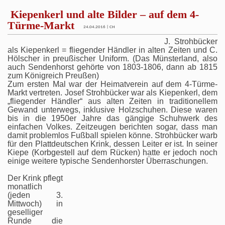
Kiepenkerl und alte Bilder – auf dem 4-
Türme-Markt
24.04.2016 | CH
J. Strohbücker
als Kiepenkerl = fliegender Händler in alten Zeiten und C.
Hölscher in preußischer Uniform. (Das Münsterland, also
auch Sendenhorst gehörte von 1803-1806, dann ab 1815
zum Königreich Preußen)
Zum ersten Mal war der Heimatverein auf dem 4-Türme-
Markt vertreten. Josef Strohbücker war als Kiepenkerl, dem
„fliegender Händler“ aus alten Zeiten in traditionellem
Gewand unterwegs, inklusive Holzschuhen. Diese waren
bis in die 1950er Jahre das gängige Schuhwerk des
einfachen Volkes. Zeitzeugen berichten sogar, dass man
damit problemlos Fußball spielen könne. Strohbücker warb
für den Plattdeutschen Krink, dessen Leiter er ist. In seiner
Kiepe (Korbgestell auf dem Rücken) hatte er jedoch noch
einige weitere typische Sendenhorster Überraschungen.
Der Krink pflegt
monatlich
(jeden 3.
Mittwoch) in
geselliger
Runde die