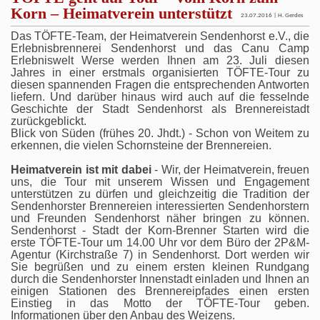
Korn – Heimatverein unterstützt
23.07.2016 | H. Gerdes
Das TÖFTE-Team, der Heimatverein Sendenhorst e.V., die
Erlebnisbrennerei Sendenhorst und das Canu Camp
Erlebniswelt Werse werden Ihnen am 23. Juli diesen
Jahres in einer erstmals organisierten TÖFTE-Tour zu
diesen spannenden Fragen die entsprechenden Antworten
liefern. Und darüber hinaus wird auch auf die fesselnde
Geschichte der Stadt Sendenhorst als Brennereistadt
zurückgeblickt.
Blick von Süden (frühes 20. Jhdt.) - Schon von Weitem zu
erkennen, die vielen Schornsteine der Brennereien.
Heimatverein ist mit dabei
- Wir, der Heimatverein, freuen
uns, die Tour mit unserem Wissen und Engagement
unterstützen zu dürfen und gleichzeitig die Tradition der
Sendenhorster Brennereien interessierten Sendenhorstern
und Freunden Sendenhorst näher bringen zu können.
Sendenhorst - Stadt der Korn-Brenner Starten wird die
erste TÖFTE-Tour um 14.00 Uhr vor dem Büro der 2P&M-
Agentur (Kirchstraße 7) in Sendenhorst. Dort werden wir
Sie begrüßen und zu einem ersten kleinen Rundgang
durch die Sendenhorster Innenstadt einladen und Ihnen an
einigen Stationen des Brennereipfades einen ersten
Einstieg in das Motto der TÖFTE-Tour geben.
Informationen über den Anbau des Weizens.