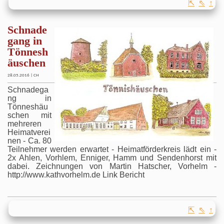
⇱
⇖
↑
Schnade
gang in
Tönnesh
äuschen
28.05.2016 | CH
Schnadega
ng in
Tönneshäu
schen mit
mehreren
Heimatverei
nen - Ca. 80
Teilnehmer werden erwartet - Heimatförderkreis lädt ein -
2x Ahlen, Vorhlem, Enniger, Hamm und Sendenhorst mit
dabei. Zeichnungen von Martin Hatscher, Vorhelm -
http://www.kathvorhelm.de Link Bericht
⇱
⇖
↑