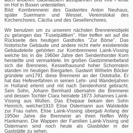
im Hof in Boxen unterstellen.
Bild: Kornbrennerei des Gastwirtes Anton Neuhaus,
später Suermann und Wessel, Vereinslokal des
Kirchenchores, Cäcilia und des Gesellenchores.
Wir benutzen um zu unserem nächsten Brennereiobjekt
zu gelangen das "Fuselpättken". Hier treffen wir auf die
Rückseite des heutigen Gasthofes "Zur Börse". Das
historische Gebäude und andere nicht mehr existierende
Gebäudeteile gehörten zur Kornbrennerei Laink-Vissing
welche bis in die 1960er Jahre den Sendenhorster Korn
herstellte und vermarktete. Im großen Gastzimmerbefand
sich die Brennerei, Kesselhausund hoher Schornstein
standen im heutigen Biergarten. Gastwirt Wilhelm Böcker
gründete um1791 diese Brennerei an der Oststraße. Er
hat das Hefeverfahren in seinen Lehr- und Wanderjahren
in Holland erlernt und mit nach Sendenhorst gebracht.
Sein Sohn, Johann Bernhard übernahm die Brennerei
und dessen Tochter Clara heiratete 1873 Johannes Laink-
Vissing aus Wüllen. Das Ehepaar bekam den Sohn
Heinrich, welcher1910 Elise Ostermann aus Walstedde
zur Frau nahm. Elise Laink-Vissing übergab Anfang der
1950er Jahre die Brennerei an ihren Neffen Willy
Hankmann. Die Wappen der Familien Laink-Vissing und
Ostermann sind noch heute als Glasbilder in der
Gaststätte zu sehen.