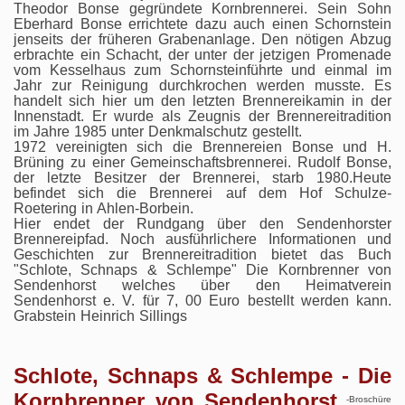
Theodor Bonse gegründete Kornbrennerei. Sein Sohn
Eberhard Bonse errichtete dazu auch einen Schornstein
jenseits der früheren Grabenanlage. Den nötigen Abzug
erbrachte ein Schacht, der unter der jetzigen Promenade
vom Kesselhaus zum Schornsteinführte und einmal im
Jahr zur Reinigung durchkrochen werden musste. Es
handelt sich hier um den letzten Brennereikamin in der
Innenstadt. Er wurde als Zeugnis der Brennereitradition
im Jahre 1985 unter Denkmalschutz gestellt.
1972 vereinigten sich die Brennereien Bonse und H.
Brüning zu einer Gemeinschaftsbrennerei. Rudolf Bonse,
der letzte Besitzer der Brennerei, starb 1980.Heute
befindet sich die Brennerei auf dem Hof Schulze-
Roetering in Ahlen-Borbein.
Hier endet der Rundgang über den Sendenhorster
Brennereipfad. Noch ausführlichere Informationen und
Geschichten zur Brennereitradition bietet das Buch
"Schlote, Schnaps & Schlempe" Die Kornbrenner von
Sendenhorst welches über den Heimatverein
Sendenhorst e. V. für 7, 00 Euro bestellt werden kann.
Grabstein Heinrich Sillings
Schlote, Schnaps & Schlempe - Die
Kornbrenner von Sendenhorst
-Broschüre