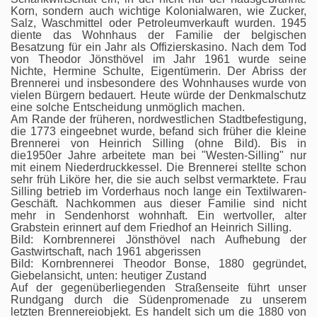
Korn, sondern auch wichtige Kolonialwaren, wie Zucker,
Salz, Waschmittel oder Petroleumverkauft wurden. 1945
diente das Wohnhaus der Familie der belgischen
Besatzung für ein Jahr als Offizierskasino. Nach dem Tod
von Theodor Jönsthövel im Jahr 1961 wurde seine
Nichte, Hermine Schulte, Eigentümerin. Der Abriss der
Brennerei und insbesondere des Wohnhauses wurde von
vielen Bürgern bedauert. Heute würde der Denkmalschutz
eine solche Entscheidung unmöglich machen.
Am Rande der früheren, nordwestlichen Stadtbefestigung,
die 1773 eingeebnet wurde, befand sich früher die kleine
Brennerei von Heinrich Silling (ohne Bild). Bis in
die1950er Jahre arbeitete man bei "Westen-Silling" nur
mit einem Niederdruckkessel. Die Brennerei stellte schon
sehr früh Liköre her, die sie auch selbst vermarktete. Frau
Silling betrieb im Vorderhaus noch lange ein Textilwaren-
Geschäft. Nachkommen aus dieser Familie sind nicht
mehr in Sendenhorst wohnhaft. Ein wertvoller, alter
Grabstein erinnert auf dem Friedhof an Heinrich Silling.
Bild: Kornbrennerei Jönsthövel nach Aufhebung der
Gastwirtschaft, nach 1961 abgerissen
Bild: Kornbrennerei Theodor Bonse, 1880 gegründet,
Giebelansicht, unten: heutiger Zustand
Auf der gegenüberliegenden Straßenseite führt unser
Rundgang durch die Südenpromenade zu unserem
letzten Brennereiobjekt. Es handelt sich um die 1880 von