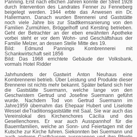
Panning. Erst nach etlichen Jahren konnte der Streit 1928
durch Intervention des Landrates Fenner zu Fenneberg
beigelegt werden. 1944 erbte das Anwesen ein Dr.
Hallermann. Danach wurden Brennerei und Gaststätte
noch viele Jahre bis zur Stadtkernsanierung von den
Familien Zurmühlen, Bröggelhoff und Kersting betrieben.
Geht der Betrachter an der eben erwähnten Apotheke
vorbei steht er vor dem Wohn- und Geschäftshaus der
Familie Melzer, an dessen Stelle Mitte des 19.
Bild: Edmund Pannings Kornbrennerei mit
Schankwirtschaft seit 1856
Bild: Das 1968 errichtete Gebäude der Volksbank,
vormals Hotel Ridder
Jahrhunderts der Gastwirt Anton Neuhaus eine
Kornbrennerei betrieb. Über Leistung und Produkte dieser
Brennerei ist nichts mehr bekannt. Später befand sich hier
die Gaststätte Suermann, welche lange von den
Geschwistern Gertrud und Josefine Suermann geführt
wurde. Nachdem Tod von Gertrud Suermann im
Jahre1959 übernahm das Ehepaar Hubert und Liselotte
Wessel dieTraditionsgaststätte mit Saal. Sie war auch das
Vereinslokal des Kirchenchores Cäcilia und des
Gesellenchores. Er war auch Ausspannhof für die
Bauernfamilien, welche an Sonn- und Feiertagen mit der
Kutsche zur Kirche fuhren. Siekonnten bei Suermann und
auch anderen Gasthäusern ausspannen und ihre Pferde