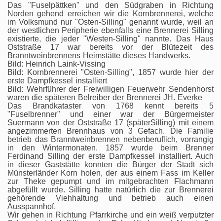
Das "Fuselpättken" und den Südgraben in Richtung
Norden gehend erreichen wir die Kornbrennerei, welche
im Volksmund nur "Osten-Silling" genannt wurde, weil an
der westlichen Peripherie ebenfalls eine Brennerei Silling
existierte, die jeder "Westen-Silling" nannte. Das Haus
Oststraße 17 war bereits vor der Blütezeit des
Branntweinbrennens Heimstätte dieses Handwerks.
Bild: Heinrich Laink-Vissing
Bild: Kornbrennerei "Osten-Silling", 1857 wurde hier der
erste Dampfkessel installiert
Bild: Wehrführer der Freiwilligen Feuerwehr Sendenhorst
waren die späteren Belreiber der Brennerei JH. Everke
Das Brandkataster von 1768 kennt bereits 5
"Fuselbrenner" und einer war der Bürgermeister
Suermann von der Oststraße 17 (späterSilling) mit einem
angezimmerten Brennhaus von 3 Gefach. Die Familie
betrieb das Branntweinbrennen nebenberuflich, vorrangig
in den Wintermonaten. 1857 wurde beim Brenner
Ferdinand Silling der erste Dampfkessel installiert. Auch
in dieser Gaststätte konnten die Bürger der Stadt sich
Münsterländer Korn holen, der aus einem Fass im Keller
zur Theke gepumpt und im mitgebrachten Flachmann
abgefüllt wurde. Silling hatte natürlich die zur Brennerei
gehörende Viehhaltung und betrieb auch einen
Ausspannhof.
Wir gehen in Richtung Pfarrkirche und ein weiß verputzter