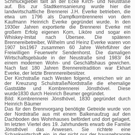
Schmuckgiebel fällt an der Ecke Kirch- und Neustraße
auf. Bis zur Stadtkernsanierung wurde hier die
landwirtschaftliche Brennerei J.H. Everke betrieben, die
etwa um 1796 als Dampfkornbrennerei von dem
Kaufmann Heinrich Everke gegründet wurde. In den
1930er Jahren exportierte die Brennerei Everke mit
großem Erfolg eigenen Korn, Liköre und sogar ein
Whiskey-Imitat nach Übersee. Die späteren
Brennereibetreiber, Wilhelm und Heinz Everke waren von
1907 bis1967 zusammen 60 Jahre Wehrführer der
Freiwilligen Feuerwehr Sendenhorst. Die damaligen
Wirtschaftsgebäude in der Neustraße sind 1983/ 84
einem modernen Wohn- und Geschäftshaus gewichen.
Nach fast 180 Jahren Brennereitradition war Ekhart
Everke, der letzte Brennnereibesitzer.
Der Kirchstraße nach Westen folgend, erreichen wir an
der Kreuzung Schulstraße/Nordstraße die ehemalige
Gaststätte und Kornbrennerei Jönsthövel. Diese
wurde1830 durch Heinrich Beumer gegründet.
Bild: Kornbrennerei Jönsthövel, 1830 gegründet durch
Heinrich Bäumer
Das für den Brennvorgang benötigte Getreide wurde von
der Nordstraße aus mit einem Balkenaufzug auf den
Dachboden des Wohnhauses befördert und dort gelagert.
Im letzten Viertel des 19. Jahrhunderts erwarb die Familie
Jönsthövel das Anwesen. Sie richtete eine
Schankwirtschaft ein, in der nicht nur der hausgebrannte