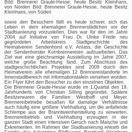
Bild: Brennerei Graute-Hesse, heute Besitz Kleinhans,
von Norden Bild: Brennerei Graute-Hesse, heute Besitz
Kleinhans, von Süden
sowie den Besuchern fällt es heute schwer, sich das
Leben in dem ehemaligen Brennerstädtchen vor der
Stadtsanierung vorzustellen. Dies war für den im Jahre
2004 auf Initiative von Frau Dr. Ulrike Frede neu
gegründeten Arbeitskreis Stadtgeschichte des
Heimatverein Sendenhorst e.V. Anlass, die Geschichte
der Sendenhorster Kornbrennereien aufzuarbeiten. Das
Ziel war eine gleichnamige Ausstellung im Jahre 2007,
welche große Beachtung fand. Zum Abschluss des
stadtgeschichtlichen Projektes sind 2009 durch den
Heimatverein alle ehemaligen 12 Brennereistandorte im
Innenstadtbereich mit Informationstafeln versehen worden.
Ein Flyer führt den Besucher zu den einzelnen Objekten.
Die Brennerei Graute-Hesse wurde im 1.Quartal des 19.
Jahrhunderts von Christian Silling gegründet. Spätere
Besitzerwaren die Familien Westhoff und Meyer.
Brennereibetriebe besaßen für damalige Verhältnisse
auch häufig eine größere Viehhaltung, um die anfallende
Schlempe aus der Branntweinherstellung zu verwerten.
Brennereibetrieb und Viehhaltung erzeugten in der
ganzen Stadt einen intensiven Geruch nach Maische und
Exkrementen. Im Rahmen der Stadtsanierung erwarb die