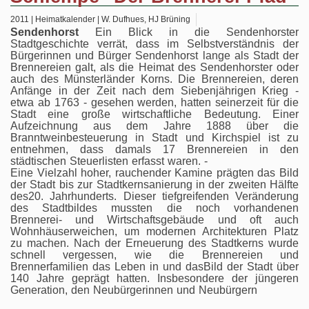
2011 | Heimatkalender | W. Dufhues, HJ Brüning
Sendenhorst
Ein Blick in die Sendenhorster
Stadtgeschichte verrät, dass im Selbstverständnis der
Bürgerinnen und Bürger Sendenhorst lange als Stadt der
Brennereien galt, als die Heimat des Sendenhorster oder
auch des Münsterländer Korns. Die Brennereien, deren
Anfänge in der Zeit nach dem Siebenjährigen Krieg -
etwa ab 1763 - gesehen werden, hatten seinerzeit für die
Stadt eine große wirtschaftliche Bedeutung. Einer
Aufzeichnung aus dem Jahre 1888 über die
Branntweinbesteuerung in Stadt und Kirchspiel ist zu
entnehmen, dass damals 17 Brennereien in den
städtischen Steuerlisten erfasst waren. -
Eine Vielzahl hoher, rauchender Kamine prägten das Bild
der Stadt bis zur Stadtkernsanierung in der zweiten Hälfte
des20. Jahrhunderts. Dieser tiefgreifenden Veränderung
des Stadtbildes mussten die noch vorhandenen
Brennerei- und Wirtschaftsgebäude und oft auch
Wohnhäuserweichen, um modernen Architekturen Platz
zu machen. Nach der Erneuerung des Stadtkerns wurde
schnell vergessen, wie die Brennereien und
Brennerfamilien das Leben in und dasBild der Stadt über
140 Jahre geprägt hatten. Insbesondere der jüngeren
Generation, den Neubürgerinnen und Neubürgern