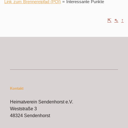
Link zum Brennereipfad (POI)
= Interessante Punkte
⇱
⇖
↑
Kontakt
Heimatverein Sendenhorst e.V.
Weststraße 3
48324 Sendenhorst