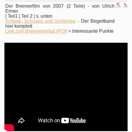
⇱
⇖
Der Brennerfilm von 2007 (2 Teile) - von Ulrich
Ermer
| Teil1 | Teil 2 | s. unten
Schlote, Schnaps und Schlempe
- Der Begeitband
hier komplett
Link zum Brennereipfad (POI)
= Interessante Punkte