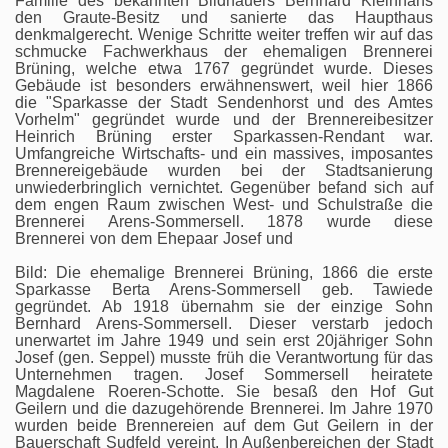
Familie des bekannten Bildhauers Bernhard Kleinhans
den Graute-Besitz und sanierte das Haupthaus
denkmalgerecht. Wenige Schritte weiter treffen wir auf das
schmucke Fachwerkhaus der ehemaligen Brennerei
Brüning, welche etwa 1767 gegründet wurde. Dieses
Gebäude ist besonders erwähnenswert, weil hier 1866
die "Sparkasse der Stadt Sendenhorst und des Amtes
Vorhelm" gegründet wurde und der Brennereibesitzer
Heinrich Brüning erster Sparkassen-Rendant war.
Umfangreiche Wirtschafts- und ein massives, imposantes
Brennereigebäude wurden bei der Stadtsanierung
unwiederbringlich vernichtet. Gegenüber befand sich auf
dem engen Raum zwischen West- und Schulstraße die
Brennerei Arens-Sommersell. 1878 wurde diese
Brennerei von dem Ehepaar Josef und
Bild: Die ehemalige Brennerei Brüning, 1866 die erste
Sparkasse Berta Arens-Sommersell geb. Tawiede
gegründet. Ab 1918 übernahm sie der einzige Sohn
Bernhard Arens-Sommersell. Dieser verstarb jedoch
unerwartet im Jahre 1949 und sein erst 20jähriger Sohn
Josef (gen. Seppel) musste früh die Verantwortung für das
Unternehmen tragen. Josef Sommersell heiratete
Magdalene Roeren-Schotte. Sie besaß den Hof Gut
Geilern und die dazugehörende Brennerei. Im Jahre 1970
wurden beide Brennereien auf dem Gut Geilern in der
Bauerschaft Sudfeld vereint. In Außenbereichen der Stadt