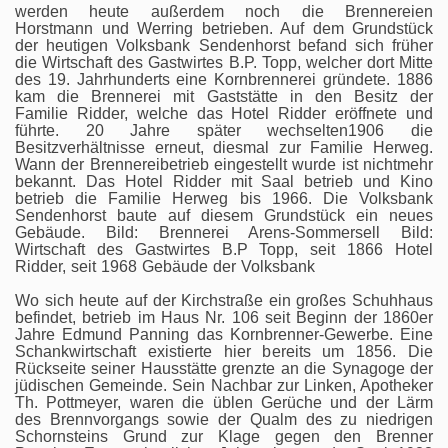
werden heute außerdem noch die Brennereien
Horstmann und Werring betrieben. Auf dem Grundstück
der heutigen Volksbank Sendenhorst befand sich früher
die Wirtschaft des Gastwirtes B.P. Topp, welcher dort Mitte
des 19. Jahrhunderts eine Kornbrennerei gründete. 1886
kam die Brennerei mit Gaststätte in den Besitz der
Familie Ridder, welche das Hotel Ridder eröffnete und
führte. 20 Jahre später wechselten1906 die
Besitzverhältnisse erneut, diesmal zur Familie Herweg.
Wann der Brennereibetrieb eingestellt wurde ist nichtmehr
bekannt. Das Hotel Ridder mit Saal betrieb und Kino
betrieb die Familie Herweg bis 1966. Die Volksbank
Sendenhorst baute auf diesem Grundstück ein neues
Gebäude. Bild: Brennerei Arens-Sommersell Bild:
Wirtschaft des Gastwirtes B.P Topp, seit 1866 Hotel
Ridder, seit 1968 Gebäude der Volksbank
Wo sich heute auf der Kirchstraße ein großes Schuhhaus
befindet, betrieb im Haus Nr. 106 seit Beginn der 1860er
Jahre Edmund Panning das Kornbrenner-Gewerbe. Eine
Schankwirtschaft existierte hier bereits um 1856. Die
Rückseite seiner Hausstätte grenzte an die Synagoge der
jüdischen Gemeinde. Sein Nachbar zur Linken, Apotheker
Th. Pottmeyer, waren die üblen Gerüche und der Lärm
des Brennvorgangs sowie der Qualm des zu niedrigen
Schornsteins Grund zur Klage gegen den Brenner