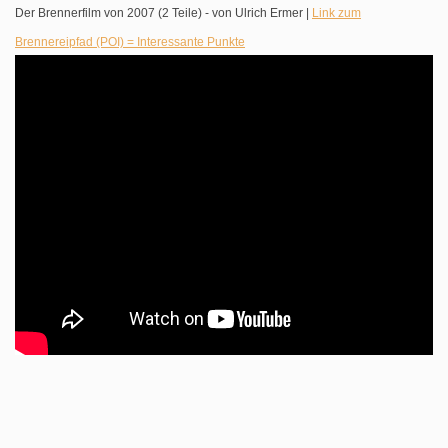
Der Brennerfilm von 2007 (2 Teile) - von Ulrich Ermer |
Link zum
Brennereipfad (POI) = Interessante Punkte
.