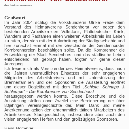
-
des Heimatsvereins
Grußwort
Im Jahr 2004 schlug die Volkskundlerin Ulrike Frede dem
Vorstand des Heimatvereins Sendenhorst vor, neben den
bestehenden Arbeitskreisen Volkstanz, Plattdeutscher Krink,
Wandern und Radfahren einen weiteren Arbeitskreis ins Leben
zu rufen, der sich mit der Aufarbeitung der Stadtgeschichte und
hier zunächst einmal mit der Geschichte der Sendenhorster
Kornbrennereien beschäftigen sollte. Da die Kornbrenner die
Entwicklung der Stadt Sendenhorst und das städtische Leben
entscheidend mit geprägt haben, folgten wir gerne dieser
Anregung.
Ich freue mich als Vorsitzender des Heimatvereins, dass nach
drei Jahren unermüdlichen Einsatzes der sehr engagierten
Mitglieder des Arbeitskreises und mit Unterstützung der
Brennerfamilien und der Sponsoren die Ausstellung eröffnet
und dieser Begleitband mit dem Titel
„Schlote, Schnaps &
Schlempe“ - Die Kornbrenner von Sendenhorst
herausgegeben werden konnte. Diese Broschüre und die
Ausstellung stellen ohne Zweifel eine Bereicherung der über
80jährigen Vereinsgeschichte dar. Mein Dank und meine
Anerkennung gelten den ehrenamtlich tätigen Mitarbeitern des
Arbeitskreises Stadtgeschichte, insbesondere aber auch den
vielen engagierten Helfern und den großzügigen Sponsoren.
Hans Homeyer