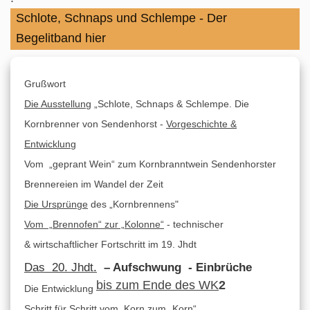
Schlote, Schnaps und Schlempe - Der
Begelitband hier
Grußwort
Die Ausstellung
„Schlote, Schnaps & Schlempe. Die
Kornbrenner von Sendenhorst -
Vorgeschichte &
Entwicklung
Vom „geprant Wein“ zum Kornbranntwein Sendenhorster
Brennereien im Wandel der Zeit
Die Ursprünge
des „Kornbrennens"
Vom „Brennofen“ zur „Kolonne“
- technischer
& wirtschaftlicher Fortschritt im 19. Jhdt
Das 20. Jhdt.
– Aufschwung - Einbrüche
bis zum Ende des WK
2
Die Entwicklung
Schritt für Schritt vom
Korn zum „Korn“