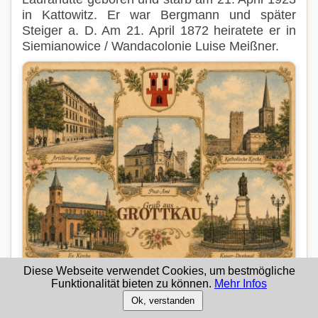
in Kattowitz. Er war Bergmann und später
Steiger a. D. Am 21. April 1872 heiratete er in
Siemianowice / Wandacolonie Luise Meißner.
Diese Webseite verwendet Cookies, um bestmögliche
Funktionalität bieten zu können.
Mehr Infos
Bild:
Grottkau / Grodków – St. Michael Erzengel
Ok, verstanden
Luise Meißner wurde am 22. Juli 1849 in