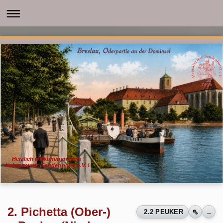
Herzlich willkommen beim
Heimatverein Sendenhorst e.V. !
2. Pichetta (Ober-)
⇖
2.2 PEUKER
..