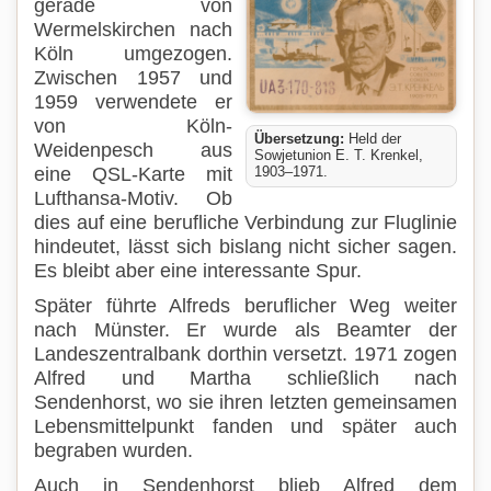
gerade von
Wermelskirchen nach
Köln umgezogen.
Zwischen 1957 und
1959 verwendete er
von Köln-
Übersetzung:
Held der
Weidenpesch aus
Sowjetunion E. T. Krenkel,
eine QSL-Karte mit
1903–1971.
Lufthansa-Motiv. Ob
dies auf eine berufliche Verbindung zur Fluglinie
hindeutet, lässt sich bislang nicht sicher sagen.
Es bleibt aber eine interessante Spur.
Später führte Alfreds beruflicher Weg weiter
nach Münster. Er wurde als Beamter der
Landeszentralbank dorthin versetzt. 1971 zogen
Alfred und Martha schließlich nach
Sendenhorst, wo sie ihren letzten gemeinsamen
Lebensmittelpunkt fanden und später auch
begraben wurden.
Auch in Sendenhorst blieb Alfred dem