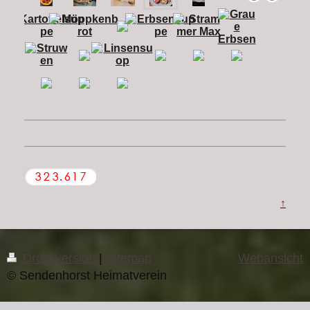
↑
Druckversion
|
Sitemap
Webansicht
© Sendenhorst Heimatverein