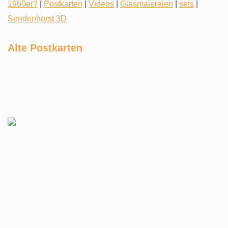
1960er?
|
Postkarten
|
Videos
|
Glasmalereien
|
sets
|
Sendenhorst 3D
Alte Postkarten