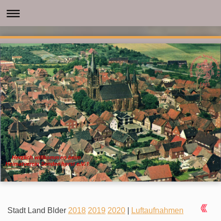
Herzlich willkommen beim
Heimatverein Sendenhorst e.V. !
Stadt Land Blder
2018
2019
2020
|
Luftaufnahmen