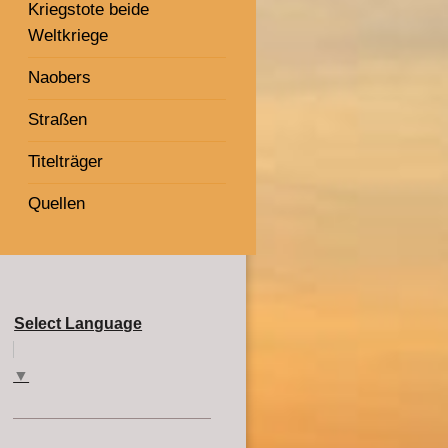
Kriegstote beide
Weltkriege
Naobers
Straßen
Titelträger
Quellen
Select Language
▼