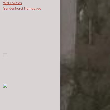
WN Lokales
Sendenhorst Homepage