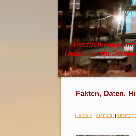
Herzlich willkom
Heimatverein Senden
Fakten, Daten, H
Chronik
|
Archäol.
|
Titelträg