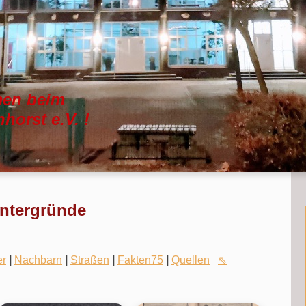
men beim
horst e.V. !
intergründe
er
|
Nachbarn
|
Straßen
|
Fakten75
|
Quellen
⇖