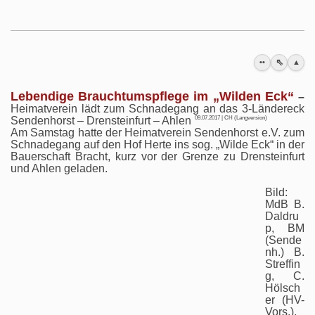
⇖
••
▲
Lebendige Brauchtumspflege im „Wilden Eck“
–
Heimatverein lädt zum Schnadegang an das 3-Ländereck
Sendenhorst – Drensteinfurt – Ahlen
09.07.2017 | CH (Langversion)
Am Samstag hatte der Heimatverein Sendenhorst e.V. zum
Schnadegang auf den Hof Herte ins sog. „Wilde Eck“ in der
Bauerschaft Bracht, kurz vor der Grenze zu Drensteinfurt
und Ahlen geladen.
Bild:
MdB B.
Daldru
p, BM
(Sende
nh.) B.
Streffin
g, C.
Hölsch
er (HV-
Vors.),