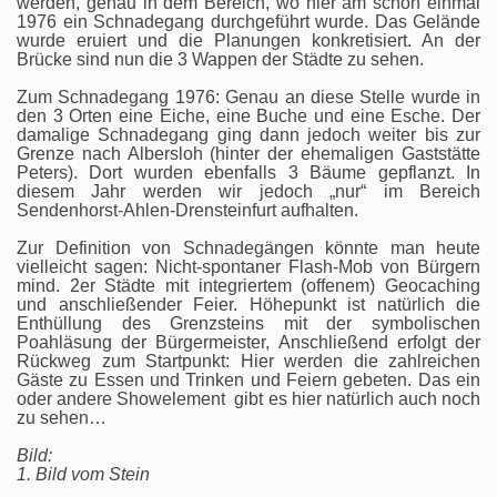
werden, genau in dem Bereich, wo hier am schon einmal
1976 ein Schnadegang durchgeführt wurde. Das Gelände
wurde eruiert und die Planungen konkretisiert. An der
Brücke sind nun die 3 Wappen der Städte zu sehen.
Zum Schnadegang 1976: Genau an diese Stelle wurde in
den 3 Orten eine Eiche, eine Buche und eine Esche. Der
damalige Schnadegang ging dann jedoch weiter bis zur
Grenze nach Albersloh (hinter der ehemaligen Gaststätte
Peters). Dort wurden ebenfalls 3 Bäume gepflanzt. In
diesem Jahr werden wir jedoch „nur“ im Bereich
Sendenhorst-Ahlen-Drensteinfurt aufhalten.
Zur Definition von Schnadegängen könnte man heute
vielleicht sagen: Nicht-spontaner Flash-Mob von Bürgern
mind. 2er Städte mit integriertem (offenem) Geocaching
und anschließender Feier. Höhepunkt ist natürlich die
Enthüllung des Grenzsteins mit der symbolischen
Poahläsung der Bürgermeister, Anschließend erfolgt der
Rückweg zum Startpunkt: Hier werden die zahlreichen
Gäste zu Essen und Trinken und Feiern gebeten. Das ein
oder andere Showelement gibt es hier natürlich auch noch
zu sehen…
Bild:
1. Bild vom Stein