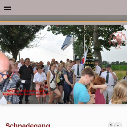
Herzlich willkommen beim
Heimatverein Sendenhorst e.V. !
Schnadegang
⇖
••