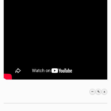
⇖
••
▲