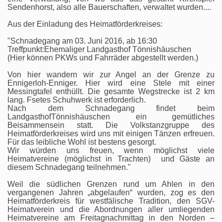
Sendenhorst, also alle Bauerschaften, verwaltet wurden....
Aus der Einladung des Heimatförderkreises:
"Schnadegang am 03. Juni 2016, ab 16:30
Treffpunkt:Ehemaliger Landgasthof Tönnishäuschen
(Hier können PKWs und Fahrräder abgestellt werden.)
Von hier wandern wir zur Angel an der Grenze zu
Ennigerloh-Enniger. Hier wird eine Stele mit einer
Messingtafel enthüllt. Die gesamte Wegstrecke ist 2 km
lang. Fsetes Schuhwerk ist erforderlich.
Nach dem Schnadegang findet beim
LandgasthofTönnishäuschen ein gemütliches
Beisammensein statt. Die Volkstanzgruppe des
Heimatförderkreises wird uns mit einigen Tänzen erfreuen.
Für das leibliche Wohl ist bestens gesorgt.
Wir würden uns freuen, wenn möglichst viele
Heimatvereine (möglichst in Trachten) und Gäste an
diesem Schnadegang teilnehmen."
Weil die südlichen Grenzen rund um Ahlen in den
vergangenen Jahren „abgelaufen“ wurden, zog es den
Heimatförderkreis für westfälische Tradition, den SGV-
Heimatverein und die Abordnungen aller umliegenden
Heimatvereine am Freitagnachmittag in den Norden –