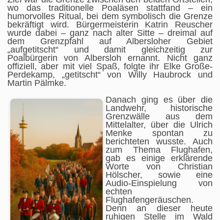
wo das traditionelle Poaläsen stattfand – ein
humorvolles Ritual, bei dem symbolisch die Grenze
bekräftigt wird. Bürgermeisterin Katrin Reuscher
wurde dabei – ganz nach alter Sitte – dreimal auf
dem Grenzpfahl auf Albersloher Gebiet
„aufgetitscht“ und damit gleichzeitig zur
Poalbürgerin von Albersloh ernannt. Nicht ganz
offiziell, aber mit viel Spaß, folgte ihr Elke Große-
Perdekamp, „getitscht“ von Willy Haubrock und
Martin Pälmke.
Danach ging es über die
Landwehr, historische
Grenzwälle aus dem
Mittelalter, über die Ulrich
Menke spontan zu
berichteten wusste. Auch
zum Thema Flughafen,
gab es einige erklärende
Worte von Christian
Hölscher, sowie eine
Audio-Einspielung von
echten
Flughafengeräuschen.
Denn an dieser heute
ruhigen Stelle im Wald