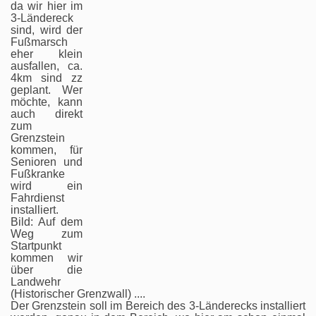
da wir hier im
3-Ländereck
sind, wird der
Fußmarsch
eher klein
ausfallen, ca.
4km sind zz
geplant. Wer
möchte, kann
auch direkt
zum
Grenzstein
kommen, für
Senioren und
Fußkranke
wird ein
Fahrdienst
installiert.
Bild: Auf dem
Weg zum
Startpunkt
kommen wir
über die
Landwehr
(Historischer Grenzwall) ....
Der Grenzstein soll im Bereich des 3-Länderecks installiert