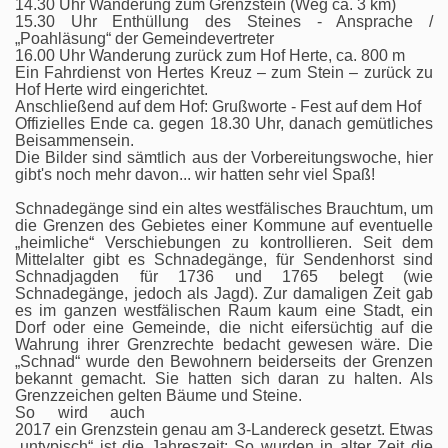
14.30 Uhr Wanderung zum Grenzstein (Weg ca. 3 km)
15.30 Uhr Enthüllung des Steines - Ansprache /
„Poahläsung“ der Gemeindevertreter
16.00 Uhr Wanderung zurück zum Hof Herte, ca. 800 m
Ein Fahrdienst von Hertes Kreuz – zum Stein – zurück zu
Hof Herte wird eingerichtet.
Anschließend auf dem Hof: Grußworte - Fest auf dem Hof
Offizielles Ende ca. gegen 18.30 Uhr, danach gemütliches
Beisammensein.
Die Bilder sind sämtlich aus der Vorbereitungswoche, hier
gibt's noch mehr davon... wir hatten sehr viel Spaß!
Schnadegänge sind ein altes westfälisches Brauchtum, um
die Grenzen des Gebietes einer Kommune auf eventuelle
„heimliche“ Verschiebungen zu kontrollieren. Seit dem
Mittelalter gibt es Schnadegänge, für Sendenhorst sind
Schnadjagden für 1736 und 1765 belegt (wie
Schnadegänge, jedoch als Jagd). Zur damaligen Zeit gab
es im ganzen westfälischen Raum kaum eine Stadt, ein
Dorf oder eine Gemeinde, die nicht eifersüchtig auf die
Wahrung ihrer Grenzrechte bedacht gewesen wäre. Die
„Schnad“ wurde den Bewohnern beiderseits der Grenzen
bekannt gemacht. Sie hatten sich daran zu halten. Als
Grenzzeichen gelten Bäume und Steine.
So wird auch
2017 ein Grenzstein
genau
am 3-Landereck gesetzt. Etwas
„untypisch“ ist die Jahreszeit: So wurden in alter Zeit die