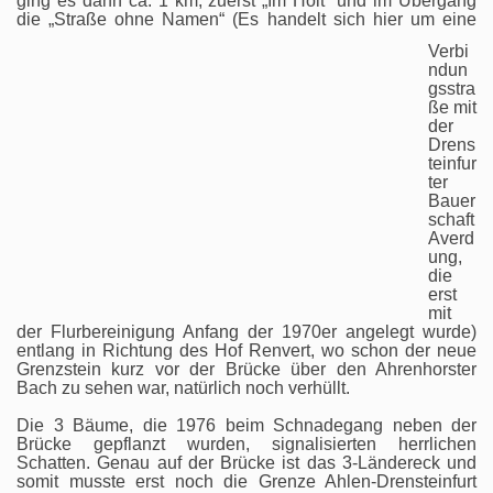
ging es dann ca. 1 km, zuerst „Im Holt“ und im Übergang
die „Straße ohne Namen“
(Es handelt sich hier
um eine
Verbi
ndun
gsstra
ße mit
der
Drens
teinfur
ter
Bauer
schaft
Averd
ung,
die
erst
mit
der Flurbereinigung Anfang der 1970er angelegt wurde)
entlang in Richtung des Hof Renvert, wo schon der neue
Grenzstein kurz vor der Brücke über den Ahrenhorster
Bach zu sehen war, natürlich noch verhüllt.
Die 3 Bäume, die 1976 beim Schnadegang neben der
Brücke gepflanzt wurden, signalisierten herrlichen
Schatten. Genau auf der Brücke ist das 3-Ländereck und
somit musste erst noch die Grenze Ahlen-Drensteinfurt