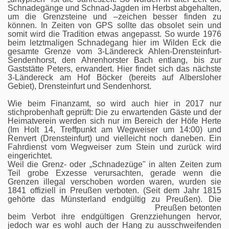
Schnadegänge und Schnad-Jagden im Herbst abgehalten,
um die Grenzsteine und –zeichen besser finden zu
können. In Zeiten von GPS sollte das obsolet sein und
somit wird die Tradition etwas angepasst. So wurde 1976
beim letztmaligen Schnadegang hier im Wilden Eck die
gesamte Grenze vom 3-Ländereck Ahlen-Drensteinfurt-
Sendenhorst, den Ahrenhorster Bach entlang, bis zur
Gaststätte Peters, erwandert. Hier findet sich das nächste
3-Ländereck am Hof Böcker (bereits auf Albersloher
Gebiet), Drensteinfurt und Sendenhorst.
Wie beim Finanzamt, so wird auch hier in 2017 nur
stichprobenhaft geprüft: Die zu erwartenden Gäste und der
Heimatverein werden sich nur im Bereich der Höfe Herte
(Im Holt 14, Treffpunkt am Wegweiser um 14:00) und
Renvert (Drensteinfurt) und vielleicht noch daneben. Ein
Fahrdienst vom Wegweiser zum Stein und zurück wird
eingerichtet.
Weil die Grenz- oder „Schnadezüge" in alten Zeiten zum
Teil grobe Exzesse verursachten, gerade wenn die
Grenzen illegal verschoben worden waren, wurden sie
1841 offiziell in Preußen verboten. (Seit dem Jahr 1815
gehörte das Münsterland endgültig zu Preußen).
Die
Preußen betonten
beim Verbot ihre endgültigen Grenzziehungen hervor,
jedoch war es wohl auch der Hang zu ausschweifenden