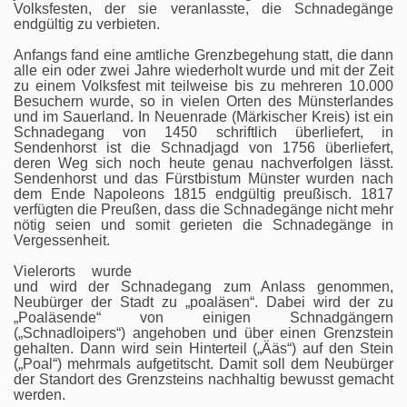
Volksfesten, der sie veranlasste, die Schnadegänge
endgültig zu verbieten.
Anfangs fand eine amtliche Grenzbegehung statt, die dann
alle ein oder zwei Jahre wiederholt wurde und mit der Zeit
zu einem Volksfest mit teilweise bis zu mehreren 10.000
Besuchern wurde, so in vielen Orten des Münsterlandes
und im Sauerland. In Neuenrade (Märkischer Kreis) ist ein
Schnadegang von 1450 schriftlich überliefert, in
Sendenhorst ist die Schnadjagd von 1756 überliefert,
deren Weg sich noch heute genau nachverfolgen lässt.
Sendenhorst und das Fürstbistum Münster wurden nach
dem Ende Napoleons 1815 endgültig preußisch. 1817
verfügten die Preußen, dass die Schnadegänge nicht mehr
nötig seien und somit gerieten die Schnadegänge in
Vergessenheit.
Vielerorts wurde
und wird der Schnadegang zum Anlass genommen,
Neubürger der Stadt zu „poaläsen“. Dabei wird der zu
„Poaläsende“ von einigen Schnadgängern
(„Schnadloipers“) angehoben und über einen Grenzstein
gehalten. Dann wird sein Hinterteil („Ääs“) auf den Stein
(„Poal“) mehrmals aufgetitscht. Damit soll dem Neubürger
der Standort des Grenzsteins nachhaltig bewusst gemacht
werden.