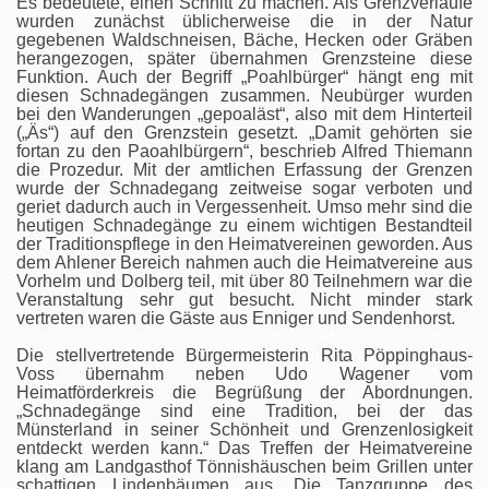
Es bedeutete, einen Schnitt zu machen. Als Grenzverläufe
wurden zunächst üblicherweise die in der Natur
gegebenen Waldschneisen, Bäche, Hecken oder Gräben
herangezogen, später übernahmen Grenzsteine diese
Funktion. Auch der Begriff „Poahlbürger“ hängt eng mit
diesen Schnadegängen zusammen. Neubürger wurden
bei den Wanderungen „gepoaläst“, also mit dem Hinterteil
(„Äs“) auf den Grenzstein gesetzt. „Damit gehörten sie
fortan zu den Paoahlbürgern“, beschrieb Alfred Thiemann
die Prozedur. Mit der amtlichen Erfassung der Grenzen
wurde der Schnadegang zeitweise sogar verboten und
geriet dadurch auch in Vergessenheit. Umso mehr sind die
heutigen Schnadegänge zu einem wichtigen Bestandteil
der Traditionspflege in den Heimatvereinen geworden. Aus
dem Ahlener Bereich nahmen auch die Heimatvereine aus
Vorhelm und Dolberg teil, mit über 80 Teilnehmern war die
Veranstaltung sehr gut besucht. Nicht minder stark
vertreten waren die Gäste aus Enniger und Sendenhorst.
Die stellvertretende Bürgermeisterin Rita Pöppinghaus-
Voss übernahm neben Udo Wagener vom
Heimatförderkreis die Begrüßung der Abordnungen.
„Schnadegänge sind eine Tradition, bei der das
Münsterland in seiner Schönheit und Grenzenlosigkeit
entdeckt werden kann.“ Das Treffen der Heimatvereine
klang am Landgasthof Tönnishäuschen beim Grillen unter
schattigen Lindenbäumen aus. Die Tanzgruppe des