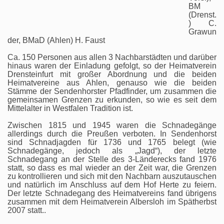
BM
(Drenst.
) C.
Grawun
der, BMaD (Ahlen) H. Faust
Ca. 150 Personen aus allen 3 Nachbarstädten und darüber
hinaus waren der Einladung gefolgt, so der Heimatverein
Drensteinfurt mit großer Abordnung und die beiden
Heimatvereine aus Ahlen, genauso wie die beiden
Stämme der Sendenhorster Pfadfinder, um zusammen die
gemeinsamen Grenzen zu erkunden, so wie es seit dem
Mittelalter in Westfalen Tradition ist.
Zwischen 1815 und 1945 waren die Schnadegänge
allerdings durch die Preußen verboten. In Sendenhorst
sind Schnadjagden für 1736 und 1765 belegt (wie
Schnadegänge, jedoch als „Jagd“), der letzte
Schnadegang an der Stelle des 3-Länderecks fand 1976
statt, so dass es mal wieder an der Zeit war, die Grenzen
zu kontrollieren und sich mit den Nachbarn auszutauschen
und natürlich im Anschluss auf dem Hof Herte zu feiern.
Der letzte Schnadegang des Heimatvereins fand übrigens
zusammen mit dem Heimatverein Albersloh im Spätherbst
2007 statt..