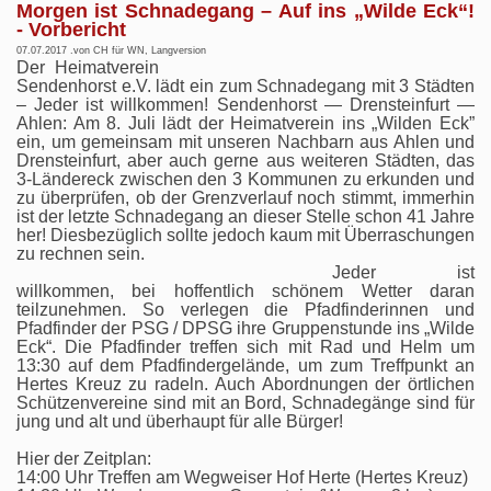
Morgen ist Schnadegang – Auf ins „Wilde Eck“!
- Vorbericht
07.07.2017 .von CH für WN, Langversion
Der Heimatverein
Sendenhorst e.V. lädt ein zum Schnadegang mit 3 Städten
– Jeder ist willkommen! Sendenhorst — Drensteinfurt —
Ahlen: Am 8. Juli lädt der Heimatverein ins „Wilden Eck”
ein, um gemeinsam mit unseren Nachbarn aus Ahlen und
Drensteinfurt, aber auch gerne aus weiteren Städten, das
3-Ländereck zwischen den 3 Kommunen zu erkunden und
zu überprüfen, ob der Grenzverlauf noch stimmt, immerhin
ist der letzte Schnadegang an dieser Stelle schon 41 Jahre
her! Diesbezüglich sollte jedoch kaum mit Überraschungen
zu rechnen sein.
Jeder ist
willkommen, bei hoffentlich schönem Wetter daran
teilzunehmen. So verlegen die Pfadfinderinnen und
Pfadfinder der PSG / DPSG ihre Gruppenstunde ins „Wilde
Eck“. Die Pfadfinder treffen sich mit Rad und Helm um
13:30 auf dem Pfadfindergelände, um zum Treffpunkt an
Hertes Kreuz zu radeln. Auch Abordnungen der örtlichen
Schützenvereine sind mit an Bord, Schnadegänge sind für
jung und alt und überhaupt für alle Bürger!
Hier der Zeitplan:
14:00 Uhr Treffen am Wegweiser Hof Herte (Hertes Kreuz)