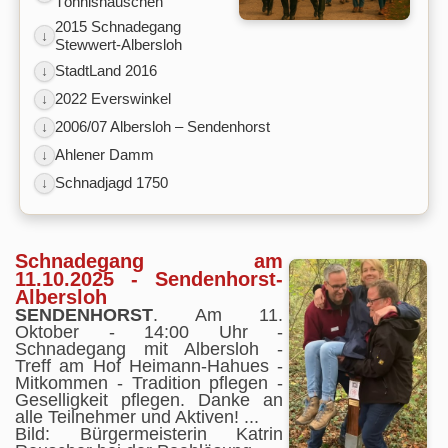
Tönnishäuschen
2015 Schnadegang
↓
Stewwert-Albersloh
StadtLand 2016
↓
2022 Everswinkel
↓
2006/07 Albersloh – Sendenhorst
↓
Ahlener Damm
↓
Schnadjagd 1750
↓
Schnadegang am
11.10.2025 - Sendenhorst-
Albersloh
SENDENHORST
. Am 11.
Oktober - 14:00 Uhr -
Schnadegang mit Albersloh -
Treff am Hof Heimann-Hahues -
Mitkommen - Tradition pflegen -
Geselligkeit pflegen. Danke an
alle Teilnehmer und Aktiven! ...
Bild: Bürgermeisterin Katrin