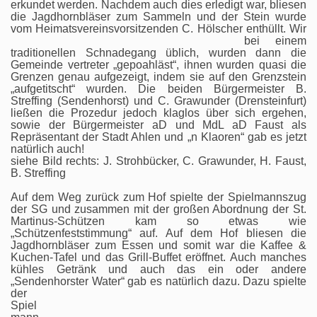
erkundet werden. Nachdem auch dies erledigt war, bliesen
die Jagdhornbläser zum Sammeln und der Stein wurde
vom Heimatsvereinsvorsitzenden C. Hölscher enthüllt.
Wir
bei einem
traditionellen Schnadegang üblich, wurden dann die
Gemeinde vertreter „gepoahläst“, ihnen wurden quasi die
Grenzen genau aufgezeigt, indem sie auf den Grenzstein
„aufgetitscht“ wurden. Die beiden Bürgermeister B.
Streffing (Sendenhorst) und C. Grawunder (Drensteinfurt)
ließen die Prozedur jedoch klaglos über sich ergehen,
sowie der Bürgermeister aD und MdL aD Faust als
Repräsentant der Stadt Ahlen und „n Klaoren“ gab es jetzt
natürlich auch!
siehe Bild rechts: J. Strohbücker, C. Grawunder, H. Faust,
B. Streffing
Auf dem Weg zurück zum Hof spielte der Spielmannszug
der SG und zusammen mit der großen Abordnung der St.
Martinus-Schützen kam so etwas wie
„Schützenfeststimmung“ auf. Auf dem Hof bliesen die
Jagdhornbläser zum Essen und somit war die Kaffee &
Kuchen-Tafel und das Grill-Buffet eröffnet. Auch manches
kühles Getränk und auch das ein oder andere
„Sendenhorster Water“ gab es natürlich dazu.
Dazu spielte
der
Spiel