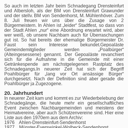
So auch im letzten Jahr beim Schnadegang Drensteinfurt
und Albersloh, als der BM von Drensteinfurt Grawunder
und der stellv. BM von Sendenhorst, M. Mühlenhöver. Zum
8. Juli freuen wir uns über die Zusage von 2
Bürgermeistern. In Ahlen ist „leider“ Stadtfest, so dass von
der Stadt Ahlen „nur“ eine Abordnung erwartet wird, aber
wer weiß, ob unsere Nachbarn auch für Überraschungen
gut ist. So hat bereits der ehemalige Bürgermeister Dr.
Faust sein Interesse bekundet.Gepoaläste
Gemeindemitglieder werden „Poalbürger“
(Alteingesessene) genannt. Der Gepoaläste revanchiert
sich für die Aufnahme in die Gemeinde mit einer
Getränkespende am nächstgelegenen Rastplatz des
Schnadegangs.In neuerer Zeit hat sich der Begriff
Poahlbürger für „lang vor Ort ansässige Bürger“
durchgesetzt. Nach der Definition sind aber gerade die
Poahlbürger ja Zugezogene.
20. Jahrhundert
In neuerer Zeit kam und kommt es zur Wiederbelebung der
Schnadegänge, die heute mehr ein gesellschaftliches
Event zwischen Nachbargemeinden und meistens der
Heimatvereine, aber auch Schützenvereine sind. Hier eine
Liste aus den 1970ern aus dem Archiv:
1976 Ahlen-Drensteinfurt-Sendenhorst
1977 Münster-Everswinkel-Wolbeck-Sendenhorst