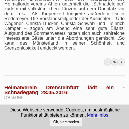
Heimatfördervereins Ahlen unterhielt die „Schnadeloiper“
zudem mit volkstümlichen Tänzen auf dem Dorfplatz vor
dem Lokal. Als Kiepenkerl fungierte außerdem Dieter
Redemeyer. Die Vorstandsmitglieder der Ausrichter – Udo
Wagener, Christa Bücker, Christa Schwab und Heinrich
Kemper – zogen am Abend eine sehr gute Bilanz:
Aufgrund des Sommerwetters hatten sich auch zahlreiche
interessierte Gäste unter die Abordnungen gemischt. „So
kann das Münsterland in seiner Schönheit und
Grenzenlosigkeit entdeckt werden.“
⇖
••
▲
Heimatverein Drensteinfurt lädt ein -
Schnadegang 28.05.2016
| CH, Mai 2016
Aus der Nachbarstadt Drensteinfurt erreichte uns eine
Diese Webseite verwendet Cookies, um bestmögliche
Einladung - Schnadegang mit Festakt am Samstag, 28.
Funktionalität bieten zu können.
Mehr Infos
Mai 2016 – Auch wenn in Sendenhorst St. Martinus-
Schützenfest ist, werden hoffentlich einige Sendenhorster
Ok, verstanden
mitkommen! Der Heimat
verein