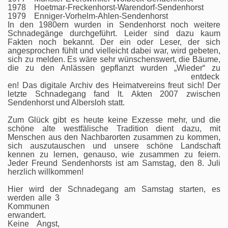
1978 Hoetmar-Freckenhorst-Warendorf-Sendenhorst
1979 Enniger-Vorhelm-Ahlen-Sendenhorst
In den 1980ern wurden in Sendenhorst noch weitere
Schnadegänge durchgeführt. Leider sind dazu kaum
Fakten noch bekannt. Der ein oder Leser, der sich
angesprochen fühlt und vielleicht dabei war, wird gebeten,
sich zu melden. Es wäre sehr wünschenswert, die Bäume,
die zu den Anlässen gepflanzt wur
den „Wieder“ zu
entdeck
en! Das digitale Archiv des Heimatvereins freut sich! Der
letzte Schnadegang fand lt. Akten 2007 zwischen
Sendenhorst und Albersloh statt.
Zum Glück gibt es heute keine Exzesse mehr, und die
schöne alte westfälische Tradition dient dazu, mit
Menschen aus den Nachbarorten zusammen zu kommen,
sich auszutauschen und unsere schöne Landschaft
kennen zu lernen, genauso, wie zusammen zu feiern.
Jeder Freund Sendenhorsts ist am Samstag, den 8. Juli
herzlich willkommen!
Hier wird der Schnadegang am Samstag starten, es
werden alle 3
Kommunen
erwandert.
Keine Angst,