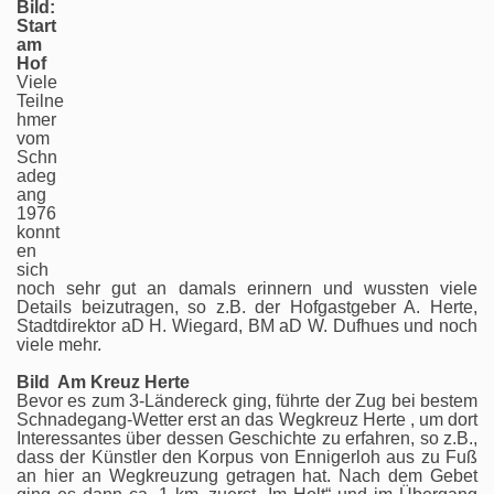
Bild:
Start
am
Hof
Viele
Teilne
hmer
vom
Schn
adeg
ang
1976
konnt
en
sich
noch sehr gut an damals erinnern und wussten viele
Details beizutragen, so z.B. der Hofgastgeber A. Herte,
Stadtdirektor aD H. Wiegard, BM aD W. Dufhues und noch
viele mehr.
Bild Am Kreuz Herte
Bevor es zum 3-Ländereck ging, führte der Zug bei bestem
Schnadegang-Wetter erst an das Wegkreuz Herte , um dort
Interessantes über dessen Geschichte zu erfahren, so z.B.,
dass der Künstler den Korpus von Ennigerloh aus zu Fuß
an hier an Wegkreuzung getragen hat. Nach dem Gebet