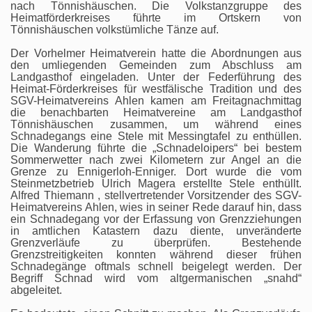
nach Tönnishäuschen. Die Volkstanzgruppe des
Heimatförderkreises führte im Ortskern von
Tönnishäuschen volkstümliche Tänze auf.
Der Vorhelmer Heimatverein hatte die Abordnungen aus
den umliegenden Gemeinden zum Abschluss am
Landgasthof eingeladen. Unter der Federführung des
Heimat-Förderkreises für westfälische Tradition und des
SGV-Heimatvereins Ahlen kamen am Freitagnachmittag
die benachbarten Heimatvereine am Landgasthof
Tönnishäuschen zusammen, um während eines
Schnadegangs eine Stele mit Messingtafel zu enthüllen.
Die Wanderung führte die „Schnadeloipers“ bei bestem
Sommerwetter nach zwei Kilometern zur Angel an die
Grenze zu Ennigerloh-Enniger. Dort wurde die vom
Steinmetzbetrieb Ulrich Magera erstellte Stele enthüllt.
Alfred Thiemann , stellvertretender Vorsitzender des SGV-
Heimatvereins Ahlen, wies in seiner Rede darauf hin, dass
ein Schnadegang vor der Erfassung von Grenzziehungen
in amtlichen Katastern dazu diente, unveränderte
Grenzverläufe zu überprüfen. Bestehende
Grenzstreitigkeiten konnten während dieser frühen
Schnadegänge oftmals schnell beigelegt werden. Der
Begriff Schnad wird vom altgermanischen „snahd“
abgeleitet.