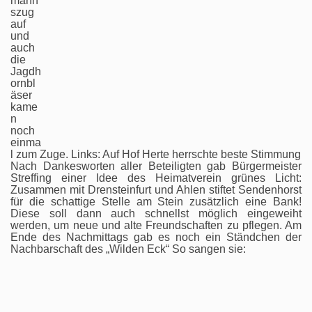
mann
szug
auf
und
auch
die
Jagdh
ornbl
äser
kame
n
noch
einma
l zum Zuge. Links: Auf Hof Herte herrschte beste Stimmung
Nach Dankesworten aller Beteiligten gab Bürgermeister
Streffing einer Idee des Heimatverein grünes Licht:
Zusammen mit Drensteinfurt und Ahlen stiftet Sendenhorst
für die schattige Stelle am Stein zusätzlich eine Bank!
Diese soll dann auch schnellst möglich eingeweiht
werden, um neue und alte Freundschaften zu pflegen. Am
Ende des Nachmittags gab es noch ein Ständchen der
Nachbarschaft des „Wilden Eck“ So sangen sie: