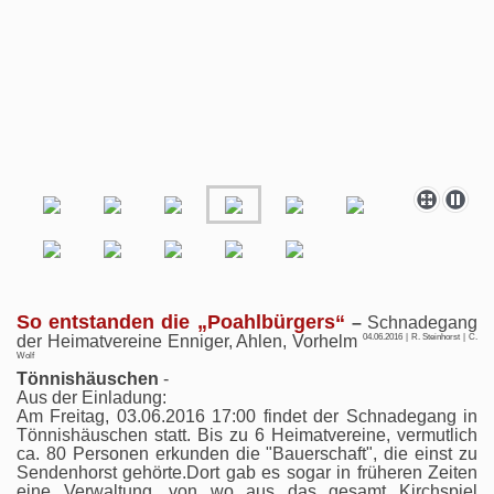
So entstanden die „Poahlbürgers“
–
Schnadegang
der Heimatvereine Enniger, Ahlen, Vorhelm
04.06.2016 | R. Steinhorst | C.
Wolf
Tönnishäuschen
-
Aus der Einladung:
Am Freitag, 03.06.2016 17:00 findet der Schnadegang in
Tönnishäuschen statt. Bis zu 6 Heimatvereine, vermutlich
ca. 80 Personen erkunden die "Bauerschaft", die einst zu
Sendenhorst gehörte.Dort gab es sogar in früheren Zeiten
eine Verwaltung, von wo aus das gesamt Kirchspiel