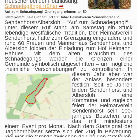
Reuscher bei der Poahläsung.
Schnadegänge früher
➦
Auf zum Schnadegang! Grenzgang erinnert an 50
Jahre kommunale Einheit und 100 Jahre Heimatverein Sendenhorst e.V. .
Sendenhorst/Albersloh – "Auf zum Schnadegang!“ –
unter diesem Ruf stand am Samstag ein Stück
lebendige westfälische Tradition. Der Heimatverein
Sendenhorst hatte zum Grenzgang eingeladen, und
rund 60 Frauen und Männer aus Sendenhorst und
Albersloh folgten der Einladung zum Hof Heimann-
Hahues. Mit dem alten Brauchtum des
Schnadegangs werden die Grenzen einer
Gemeinde symbolisch abgeschritten – um mögliche
„heimliche Verschiebungen“ zu kontrollieren.
In
diesem Jahr aber war
der Anlass besonders
festlich: Seit 50 Jahren
bilden Sendenhorst und
Albersloh eine
Kommune, und zugleich
feiert der Heimatverein
Sendenhorst sein 100-
jähriges Bestehen und
das mit mindestens
einem Event pro Monat. Nach dem Startsignal der
Jagdhornbläser setzte sich der Zug in Bewegung.
Ziel war die Grenze zwischen den beiden Ortsteilen,