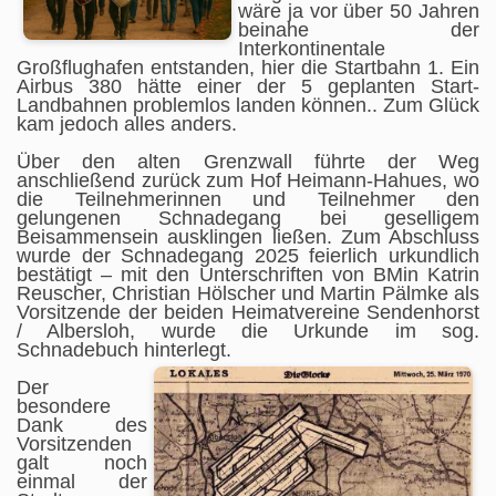
wäre ja vor über 50 Jahren
beinahe der
Interkontinentale
Großflughafen entstanden, hier die Startbahn 1. Ein
Airbus 380 hätte einer der 5 geplanten Start-
Landbahnen problemlos landen können.. Zum Glück
kam jedoch alles anders.
Über den alten Grenzwall führte der Weg
anschließend zurück zum Hof Heimann-Hahues, wo
die Teilnehmerinnen und Teilnehmer den
gelungenen Schnadegang bei geselligem
Beisammensein ausklingen ließen. Zum Abschluss
wurde der Schnadegang 2025 feierlich urkundlich
bestätigt – mit den Unterschriften von BMin Katrin
Reuscher, Christian Hölscher und Martin Pälmke als
Vorsitzende der beiden Heimatvereine Sendenhorst
/ Albersloh, wurde die Urkunde im sog.
Schnadebuch hinterlegt.
Der
besondere
Dank des
Vorsitzenden
galt noch
einmal der