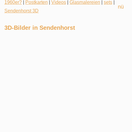
1960er?
|
Postkarten
|
Videos
|
Glasmalereien
|
sets
|
Sendenhorst 3D
3D-Bilder in Sendenhorst