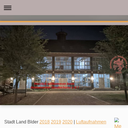
Herzlich willkommen beim
Heimatverein Sendenhorst e.V. !
Stadt Land Blder
2018
2019
2020
|
Luftaufnahmen