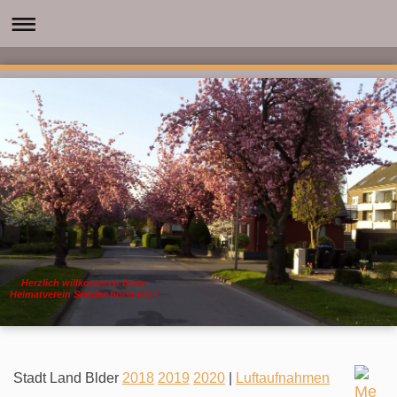
Herzlich willkommen beim
Heimatverein Sendenhorst e.V. !
Stadt Land Blder
2018
2019
2020
|
Luftaufnahmen