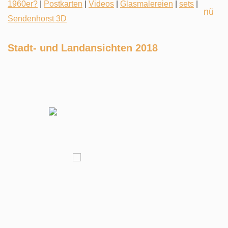
1960er?
|
Postkarten
|
Videos
|
Glasmalereien
|
sets
|
Sendenhorst 3D
Stadt- und Landansichten 2018