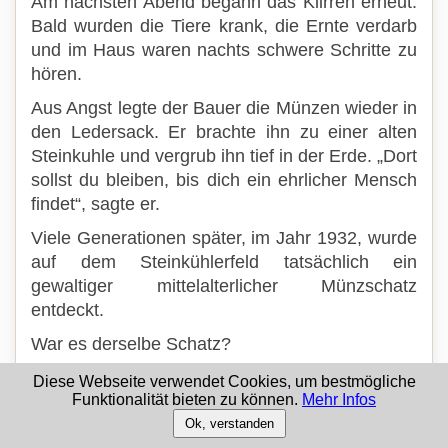
Am nächsten Abend begann das Klirren erneut.
Bald wurden die Tiere krank, die Ernte verdarb
und im Haus waren nachts schwere Schritte zu
hören.
Aus Angst legte der Bauer die Münzen wieder in
den Ledersack. Er brachte ihn zu einer alten
Steinkuhle und vergrub ihn tief in der Erde. „Dort
sollst du bleiben, bis dich ein ehrlicher Mensch
findet“, sagte er.
Viele Generationen später, im Jahr 1932, wurde
auf dem Steinkühlerfeld tatsächlich ein
gewaltiger mittelalterlicher Münzschatz
entdeckt.
War es derselbe Schatz?
Oder entstand die Sage erst, nachdem die
Diese Webseite verwendet Cookies, um bestmögliche
Funktionalität bieten zu können.
Mehr Infos
Münzen gefunden worden waren? Das weiß
niemand.
Ok, verstanden