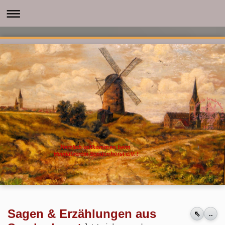
Herzlich willkommen beim
Heimatverein Sendenhorst e.V. !
Sagen & Erzählungen aus
⇖
..