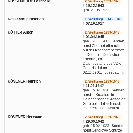
KÖSSENDRUP Bernhard
2. Weltkrieg 1939-1945
† 19.12.1943
geb. 21.05.1921
Kössendrup Heinrich
1. Weltkrieg 1914 - 1918
† 07.10.1917
KÖTTER Anton
2. Weltkrieg 1939-1945
† 01.04.1945
geb. 14.11.1901
Senden
horst Obergefreiter ruht
auf der Kriegsgräberstätte
in Döbern – Deutscher
Friedhof; im
Datenbestand des VDK
Geburts-datum:
02.11.1901, Todesdatum:
KÖVENER Heinrich
2. Weltkrieg 1939-1945
† 11.03.194?
geb. 15.04.1926
Senden
horst in Kroatien, in
GefangenschaftGrenadier
Grab befindet sich noch
im ehem. Jugoslawien
KÖVENER Hermann
2. Weltkrieg 1939-1945
† 29.09.1942
geb. 15.02.1923
Senden
horst Geitolowo Schütze