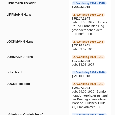
Linnemann Theodor
1. Weltkrieg 1914 - 1918
† 29.03.1915
LIPPMANN Hans
2. Weltkrieg 1939-1945
† 02.07.1949
geb. 31.03.1922
Holzkre
uz und Grabeinfassung
gesondert neben dem
Ehrengräberfeld
LÖCKMANN Hans
2. Weltkrieg 1939-1945
† 22.10.1945
geb. 09.02.1915
LOHMANN Alfons
2. Weltkrieg 1939-1945
† 17.04.1945
geb. 18.08.1927
Lohr Jakob
1. Weltkrieg 1914 - 1918
† 21.10.1918
LÜCKE Theodor
2. Weltkrieg 1939-1945
† 24.07.1944
geb. 29.05.1920
Senden
horst Unteroffizier ruht auf
der Kriegsgräberstätte in
Mont-de- Huisnes, Gruft
41, Grabkammer 136
Lütkehaus-Otteloh Josef
1. Weltkrieg 1914 - 1918