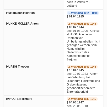
noch in Valmiera -
Lettland
Hülsebusch Heinrich
1. Weltkrieg 1914 - 1918
† 01.04.1915
HUNKE-MÖLLER Anton
2. Weltkrieg 1939-1945
† 08.07.1944
geb. 01.08.1906
Kirchspi
el H.V.Pl. konnte im
Rahmen von
Umbettungsarbeiten nicht
geborgen werden, sein
Name wird im
Gedenkbuch des
Sammelfriedhofes
Berjosa
HURTIG Theodor
2. Weltkrieg 1939-1945
† 15.04.1945
geb. 10.07.1923
Alhorn
bei Oldenburg bei
Oldenburg Holzkreuz und
Grabeinfassung
gesondert neben dem
Ehrengräberfeld
IMHOLTE Bernhard
2. Weltkrieg 1939-1945
† 04.06.1947
geb. 23.05.1910