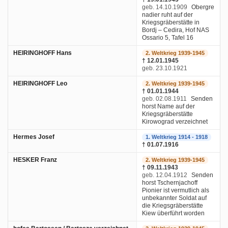
geb. 14.10.1909
Obergre
nadier ruht auf der
Kriegsgräberstätte in
Bordj – Cedira, Hof NAS
Ossario 5, Tafel 16
HEIRINGHOFF Hans
2. Weltkrieg 1939-1945
† 12.01.1945
geb. 23.10.1921
HEIRINGHOFF Leo
2. Weltkrieg 1939-1945
† 01.01.1944
geb. 02.08.1911
Senden
horst Name auf der
Kriegsgräberstätte
Kirowograd verzeichnet
Hermes Josef
1. Weltkrieg 1914 - 1918
† 01.07.1916
HESKER Franz
2. Weltkrieg 1939-1945
† 09.11.1943
geb. 12.04.1912
Senden
horst Tschernjachoff
Pionier ist vermutlich als
unbekannter Soldat auf
die Kriegsgräberstätte
Kiew überführt worden