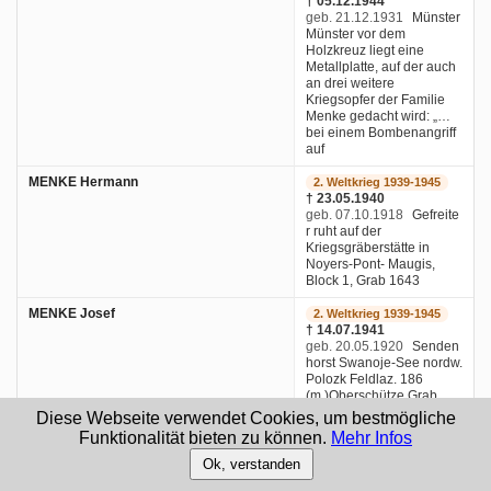
† 05.12.1944
geb. 21.12.1931
Münster
Münster vor dem
Holzkreuz liegt eine
Metallplatte, auf der auch
an drei weitere
Kriegsopfer der Familie
Menke gedacht wird: „…
bei einem Bombenangriff
auf
MENKE Hermann
2. Weltkrieg 1939-1945
† 23.05.1940
geb. 07.10.1918
Gefreite
r ruht auf der
Kriegsgräberstätte in
Noyers-Pont- Maugis,
Block 1, Grab 1643
MENKE Josef
2. Weltkrieg 1939-1945
† 14.07.1941
geb. 20.05.1920
Senden
horst Swanoje-See nordw.
Polozk Feldlaz. 186
(m.)Oberschütze Grab
befindet sich noch in
Diese Webseite verwendet Cookies, um bestmögliche
Disna - Belarus
Funktionalität bieten zu können.
Mehr Infos
Menke Theodor
1. Weltkrieg 1914 - 1918
Ok, verstanden
† 29.05.1918