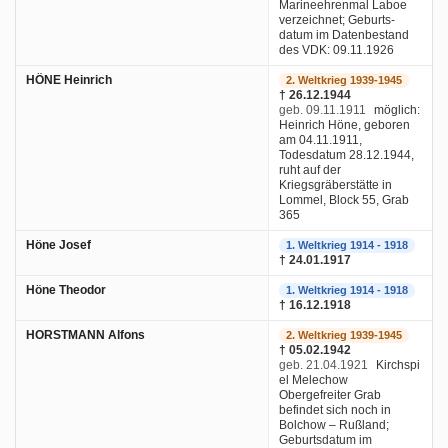
Marineehrenmal Laboe
verzeichnet; Geburts-
datum im Datenbestand
des VDK: 09.11.1926
HÖNE Heinrich
2. Weltkrieg 1939-1945
† 26.12.1944
geb. 09.11.1911
möglich:
Heinrich Höne, geboren
am 04.11.1911,
Todesdatum 28.12.1944,
ruht auf der
Kriegsgräberstätte in
Lommel, Block 55, Grab
365
Höne Josef
1. Weltkrieg 1914 - 1918
† 24.01.1917
Höne Theodor
1. Weltkrieg 1914 - 1918
† 16.12.1918
HORSTMANN Alfons
2. Weltkrieg 1939-1945
† 05.02.1942
geb. 21.04.1921
Kirchspi
el Melechow
Obergefreiter Grab
befindet sich noch in
Bolchow – Rußland;
Geburtsdatum im