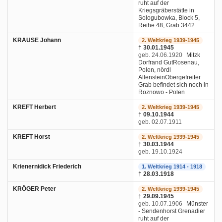
ruht auf der
Kriegsgräberstätte in
Sologubowka, Block 5,
Reihe 48, Grab 3442
KRAUSE Johann
2. Weltkrieg 1939-1945
† 30.01.1945
geb. 24.06.1920
Mitzk
Dorfrand GutRosenau,
Polen, nördl
AllensteinObergefreiter
Grab befindet sich noch in
Roznowo - Polen
KREFT Herbert
2. Weltkrieg 1939-1945
† 09.10.1944
geb. 02.07.1911
KREFT Horst
2. Weltkrieg 1939-1945
† 30.03.1944
geb. 19.10.1924
Krienernidick Friederich
1. Weltkrieg 1914 - 1918
† 28.03.1918
KRÖGER Peter
2. Weltkrieg 1939-1945
† 29.09.1945
geb. 10.07.1906
Münster
- Sendenhorst Grenadier
ruht auf der