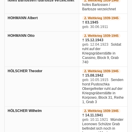
hofes Bartossen / Bartosze verzeichnet
2. Weltkrieg 1939-1945
hofes Bartossen /
Bartosze verzeichnet
HOHMANN Albert
2. Weltkrieg 1939-1945
† 03.1945
geb. 30.06.1911
HOHMANN Otto
2. Weltkrieg 1939-1945
† 15.12.1943
geb. 12.04.1923
Soldat
ruht auf der
Kriegsgräberstätte in
Cassino, Block 9, Grab
740
HÖLSCHER Theodor
2. Weltkrieg 1939-1945
† 15.08.1942
geb. 10.05.1915
Senden
horst Pustoschka
Obergefreiter ruht auf der
Kriegsgräberstätte in
Korpowo, Block 31, Reihe
1, Grab 3
HÖLSCHER Wilhelm
2. Weltkrieg 1939-1945
† 14.11.1941
geb. 10.11.1921
Münster
Leonowo Schütze Grab
befindet sich noch in