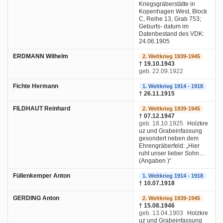
Kriegsgräberstätte in
Kopenhagen West, Block
C, Reihe 13, Grab 753;
Geburts- datum im
Datenbestand des VDK:
24.06.1905
ERDMANN Wilhelm
2. Weltkrieg 1939-1945
† 19.10.1943
geb. 22.09.1922
Fichte Hermann
1. Weltkrieg 1914 - 1918
† 26.11.1915
FILDHAUT Reinhard
2. Weltkrieg 1939-1945
† 07.12.1947
geb. 18.10.1925
Holzkre
uz und Grabeinfassung
gesondert neben dem
Ehrengräberfeld: „Hier
ruht unser lieber Sohn…
(Angaben )“
Füllenkemper Anton
1. Weltkrieg 1914 - 1918
† 10.07.1918
GERDING Anton
2. Weltkrieg 1939-1945
† 15.08.1946
geb. 13.04.1903
Holzkre
uz und Grabeinfassung