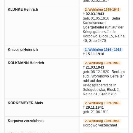
geb. 02.02.1917
KLUNKE Heinrich
2. Weltkrieg 1939-1945
† 02.03.1943
geb. 01.05.1916
Selm
Karkatschowo
Obergefreiter ruht auf der
Kriegsgräberstätte in
Korpowo, Block 15, Reihe
40, Grab 2470
Knipping Heinrich
1. Weltkrieg 1914 - 1918
† 15.11.1916
KOLKMANN Heinrich
2. Weltkrieg 1939-1945
† 21.03.1943
geb. 08.12.1920
Beckum
südl. Woronowo Gefreiter
ruht auf der
Kriegsgräberstätte in
Sologubowka, Block 2,
Reihe 61, Grab 6706
KÖRKEMEYER Alois
2. Weltkrieg 1939-1945
† 29.11.1941
geb. 21.06.1911
Korpowo verzeichnet
2. Weltkrieg 1939-1945
Korpowo verzeichnet