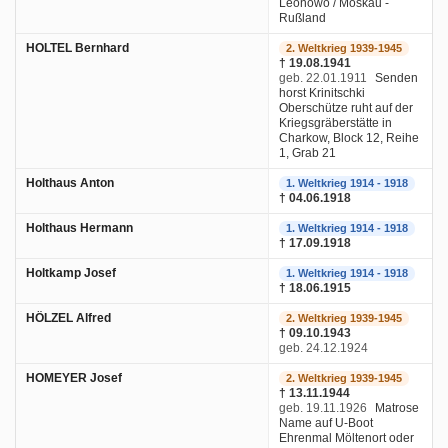
Leonowo / Moskau -
Rußland
HOLTEL Bernhard
2. Weltkrieg 1939-1945
† 19.08.1941
geb. 22.01.1911
Senden
horst Krinitschki
Oberschütze ruht auf der
Kriegsgräberstätte in
Charkow, Block 12, Reihe
1, Grab 21
Holthaus Anton
1. Weltkrieg 1914 - 1918
† 04.06.1918
Holthaus Hermann
1. Weltkrieg 1914 - 1918
† 17.09.1918
Holtkamp Josef
1. Weltkrieg 1914 - 1918
† 18.06.1915
HÖLZEL Alfred
2. Weltkrieg 1939-1945
† 09.10.1943
geb. 24.12.1924
HOMEYER Josef
2. Weltkrieg 1939-1945
† 13.11.1944
geb. 19.11.1926
Matrose
Name auf U-Boot
Ehrenmal Möltenort oder