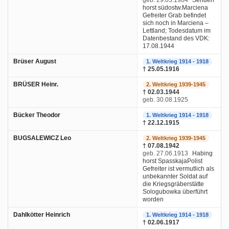
horst südostw.Marciena
Gefreiter Grab befindet
sich noch in Marciena –
Lettland; Todesdatum im
Datenbestand des VDK:
17.08.1944
Brüser August
1. Weltkrieg 1914 - 1918
† 25.05.1916
BRÜSER Heinr.
2. Weltkrieg 1939-1945
† 02.03.1944
geb. 30.08.1925
Bücker Theodor
1. Weltkrieg 1914 - 1918
† 22.12.1915
BUGSALEWICZ Leo
2. Weltkrieg 1939-1945
† 07.08.1942
geb. 27.06.1913
Habing
horst SpasskajaPolist
Gefreiter ist vermutlich als
unbekannter Soldat auf
die Kriegsgräberstätte
Sologubowka überführt
worden
Dahlkötter Heinrich
1. Weltkrieg 1914 - 1918
† 02.06.1917