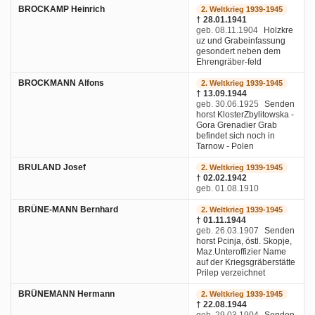
BROCKAMP Heinrich
2. Weltkrieg 1939-1945
† 28.01.1941
geb. 08.11.1904
Holzkre
uz und Grabeinfassung
gesondert neben dem
Ehrengräber-feld
BROCKMANN Alfons
2. Weltkrieg 1939-1945
† 13.09.1944
geb. 30.06.1925
Senden
horst KlosterZbylitowska -
Gora Grenadier Grab
befindet sich noch in
Tarnow - Polen
BRULAND Josef
2. Weltkrieg 1939-1945
† 02.02.1942
geb. 01.08.1910
BRÜNE-MANN Bernhard
2. Weltkrieg 1939-1945
† 01.11.1944
geb. 26.03.1907
Senden
horst Pcinja, östl. Skopje,
Maz.Unteroffizier Name
auf der Kriegsgräberstätte
Prilep verzeichnet
BRÜNEMANN Hermann
2. Weltkrieg 1939-1945
† 22.08.1944
geb. 29.03.1904
Senden