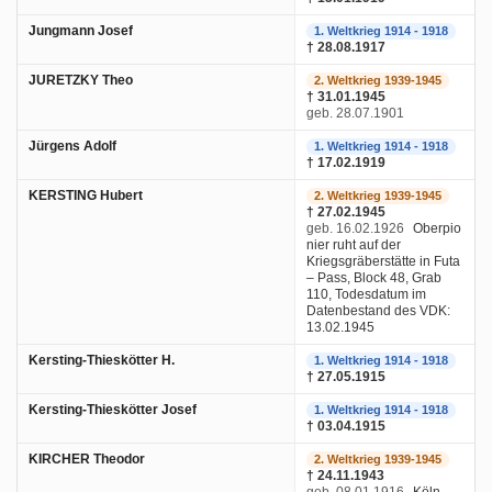
Jungmann Josef
1. Weltkrieg 1914 - 1918
† 28.08.1917
JURETZKY Theo
2. Weltkrieg 1939-1945
† 31.01.1945
geb. 28.07.1901
Jürgens Adolf
1. Weltkrieg 1914 - 1918
† 17.02.1919
KERSTING Hubert
2. Weltkrieg 1939-1945
† 27.02.1945
geb. 16.02.1926
Oberpio
nier ruht auf der
Kriegsgräberstätte in Futa
– Pass, Block 48, Grab
110, Todesdatum im
Datenbestand des VDK:
13.02.1945
Kersting-Thieskötter H.
1. Weltkrieg 1914 - 1918
† 27.05.1915
Kersting-Thieskötter Josef
1. Weltkrieg 1914 - 1918
† 03.04.1915
KIRCHER Theodor
2. Weltkrieg 1939-1945
† 24.11.1943
geb. 08.01.1916
Köln-