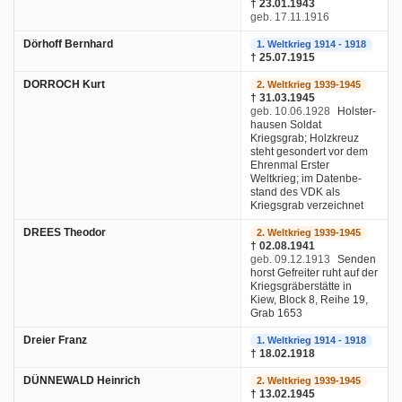
† 23.01.1943
geb. 17.11.1916
Dörhoff Bernhard
1. Weltkrieg 1914 - 1918
† 25.07.1915
DORROCH Kurt
2. Weltkrieg 1939-1945
† 31.03.1945
geb. 10.06.1928
Holster-
hausen Soldat
Kriegsgrab; Holzkreuz
steht gesondert vor dem
Ehrenmal Erster
Weltkrieg; im Datenbe-
stand des VDK als
Kriegsgrab verzeichnet
DREES Theodor
2. Weltkrieg 1939-1945
† 02.08.1941
geb. 09.12.1913
Senden
horst Gefreiter ruht auf der
Kriegsgräberstätte in
Kiew, Block 8, Reihe 19,
Grab 1653
Dreier Franz
1. Weltkrieg 1914 - 1918
† 18.02.1918
DÜNNEWALD Heinrich
2. Weltkrieg 1939-1945
† 13.02.1945