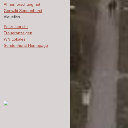
Ahnenforschung.net
Genwiki Sendenhorst
Aktuelles
Polizeibericht
Traueranzeigen
WN Lokales
Sendenhorst Homepage