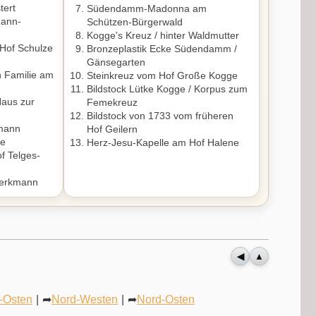
tert
Südendamm-Madonna am
mann-
Schützen-Bürgerwald
Kogge's Kreuz / hinter Waldmutter
m Hof Schulze
Bronzeplastik Ecke Südendamm /
Gänsegarten
n Familie am
Steinkreuz vom Hof Große Kogge
Bildstock Lütke Kogge / Korpus zum
aus zur
Femekreuz
Bildstock von 1733 vom früheren
mann
Hof Geilern
te
Herz-Jesu-Kapelle am Hof Halene
f Telges-
Kerkmann
◀
▲
-Osten
|
➦
Nord-Westen
|
➦
Nord-Osten