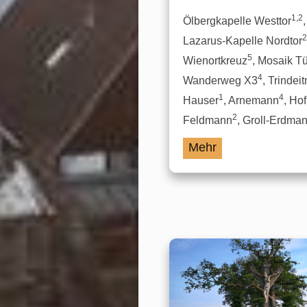
1,2
Ölbergkapelle Westtor
,
2
Lazarus-Kapelle Nordtor
5
Wienortkreuz
, Mosaik T
4
Wanderweg X3
, Trindeit
1
4
Hauser
, Arnemann
, Hof
2
Feldmann
, Groll-Erdma
Mehr