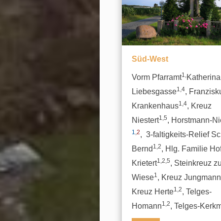
Süd-West
1,
Vorm Pfarramt
Katherina
1,4
Liebesgasse
, Franzis
1,4
Krankenhaus
, Kreuz
1,5
Niestert
, Horstmann-Ni
1
,
2
, 3-faltigkeits-Relief S
1,2
Bernd
, Hlg. Familie Ho
1,2,5
Krietert
, Steinkreuz z
1
Wiese
, Kreuz Jungmann
1,2
Kreuz Herte
, Telges-
1,2
Homann
, Telges-Kerk