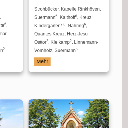
Strohbücker, Kapelle Rinkhöven,
6
6
,
Suermann
, Kalthoff
, Kreuz
6
2,6
6
üte
,
Kindergarten
, Nähring
,
mar -
Quantes Kreuz, Herz-Jesu
2
2
Osttor
, Kleikamp
, Linnemann-
2
6
nn
Vornholz, Suermann
Mehr