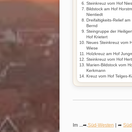
Steinkreuz vom Hof Nies
Bildstock am Hof Horst
Nientiedt
Dreifaltigkeits-Relief a
Bernd
Steingruppe der Heilige
Hof Krietert
Neues Steinkreuz vom H
Wiese
Holzkreuz am Hof Jung
Steinkreuz vom Hof Her
Marien-Bildstock vom Ho
Kerkmann
Kreuz vom Hof Telges-
Im ...
➦
.
Süd-Westen
|
➦
Süd