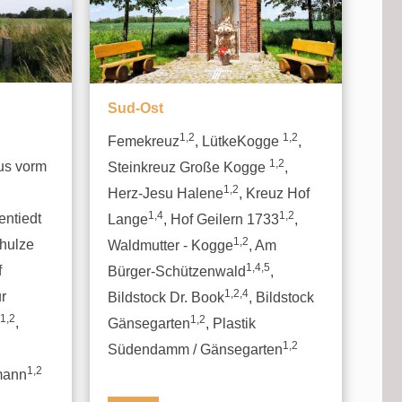
Sud-Ost
1,2
1,2
Femekreuz
, LütkeKogge
,
1,2
kus vorm
Steinkreuz Große Kogge
,
1,2
Herz-Jesu Halene
, Kreuz Hof
1,4
1,2
entiedt
Lange
, Hof Geilern 1733
,
1,2
chulze
Waldmutter - Kogge
, Am
1,4,5
f
Bürger-Schützenwald
,
1,2,4
ur
Bildstock Dr. Book
, Bildstock
1,2
1,2
,
Gänsegarten
, Plastik
1,2
Südendamm / Gänsegarten
1,2
mann