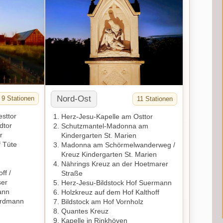
Nord-Ost
9 Stationen
11 Stationen
sttor
Herz-Jesu-Kapelle am Osttor
dtor
Schutzmantel-Madonna am
r
Kindergarten St. Marien
f Tüte
Madonna am Schörmelwanderweg /
Kreuz Kindergarten St. Marien
n
Nährings Kreuz an der Hoetmarer
ff /
Straße
ser
Herz-Jesu-Bildstock Hof Suermann
ann
Holzkreuz auf dem Hof Kalthoff
-Erdmann
Bildstock am Hof Vornholz
Quantes Kreuz
Kapelle in Rinkhöven