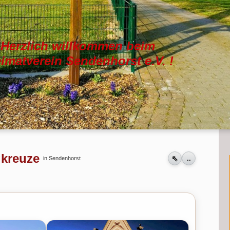
Herzlich willkommen beim
imatverein Sendenhorst e.V. !
gkreuze
⇖
..
in Sendenhorst